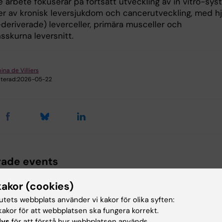
 arbete fokuserar på fortsatt utveckling av in vitro-sy
ier av kronisk leversjukdom och cancerutveckling, med hj
deriverade) leverceller, primära musceller och
sskurna leversnitt.
ina de Villiers
terad:
2026-05-22
rade events
kakor (cookies)
tutets webbplats använder vi kakor för olika syften:
akor för att webbplatsen ska fungera korrekt.
lys
för att förstå hur webbplatsen används.