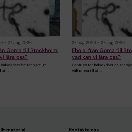
26
-
27 aug 2026
27 aug 2026
-
27 aug 2026
rån Goma till Stockholm,
Ebola: från Goma till St
vi lära oss?
vad kan vi lära oss?
hälsokriser hälsar hjärtligt
Centrum för hälsokriser hälsar hjär
l ett…
välkomna till ett…
llt material
Kontakta oss