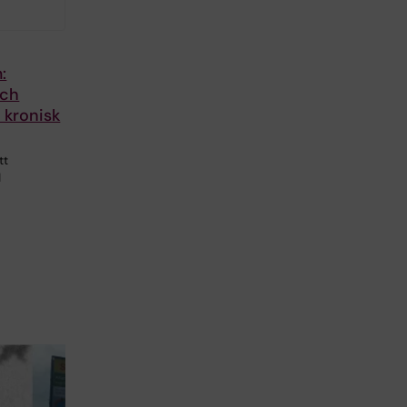
:
och
d kronisk
tt
d