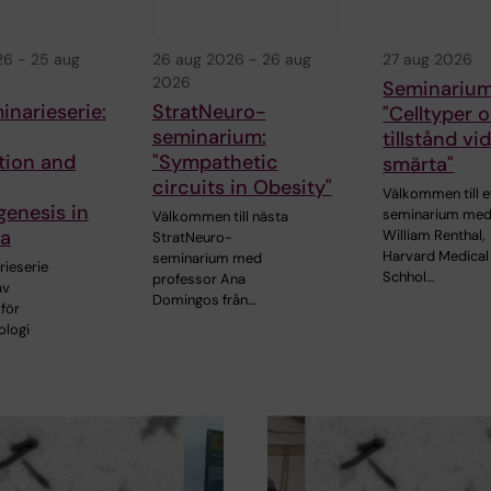
26
-
25 aug
26 aug 2026
-
26 aug
27 aug 2026
2026
Seminarium
narieserie:
StratNeuro-
"Celltyper 
seminarium:
tillstånd vi
tion and
"Sympathetic
smärta"
circuits in Obesity"
Välkommen till e
enesis in
seminarium me
Välkommen till nästa
ia
William Renthal,
StratNeuro-
Harvard Medical
seminarium med
ieserie
Schhol…
professor Ana
av
Domingos från…
för
ologi