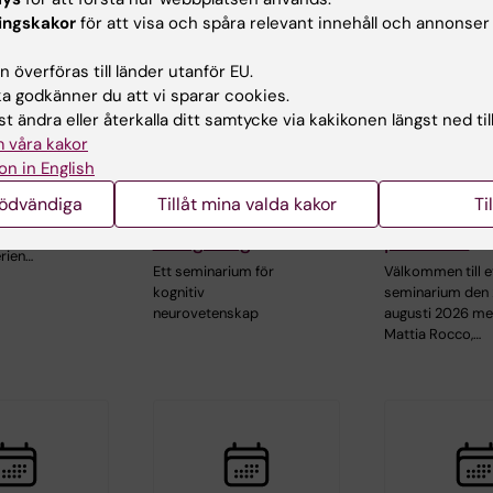
ingskakor
för att visa och spåra relevant innehåll och annonser
26
-
18 aug
20 aug 2026
21 aug 2026
 överföras till länder utanför EU.
Djupa
Seminarium
 godkänner du att vi sparar cookies.
gen
hjärnregistreringar
"Combinin
t ändra eller återkalla ditt samtycke via kakikonen längst ned til
ieserie med
hos ambulerande
AlphaFold 
 våra kakor
A. Goldman
människor under
SAXS for par
on in English
verklig och
intrinsicall
ll ett
nödvändiga
Tillåt mina valda kakor
Ti
föreställd
disordered
rium i
Lunch
navigering
proteins"
rien…
Ett seminarium för
Välkommen till e
kognitiv
seminarium den 
neurovetenskap
augusti 2026 me
Mattia Rocco,…