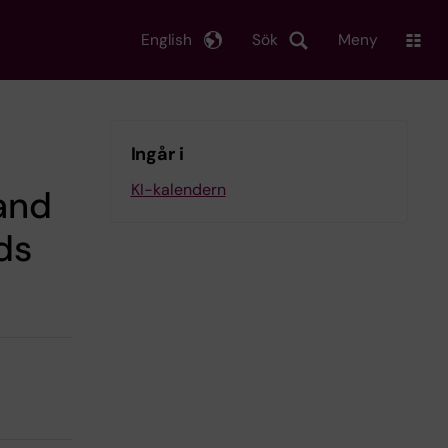
English
Sök
Meny
Ingår i
KI-kalendern
 and
ds