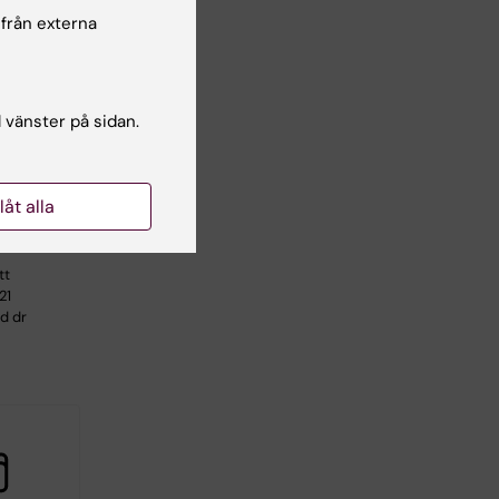
 från externa
:
g
l vänster på sidan.
with
tially or
y
llåt alla
tt
21
d dr