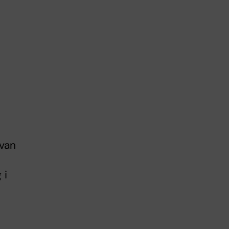
 van
 i