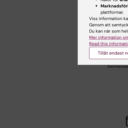
Marknadsför
plattformar.
18 aug 20
Viss information kan
2026
Genom att samtycka
StratRe
Du kan när som hels
seminar
Mer information om
Steven 
Read this informati
Välkommen ti
Tillåt endast 
nytt semina
StratRegen 
Seminariese