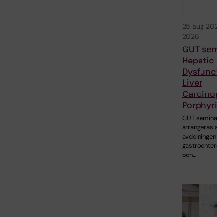
25 aug 20
2026
GUT semi
Hepatic
Dysfunc
Liver
Carcinog
Porphyr
GUT seminar
arrangeras 
avdelningen 
gastroenter
och…