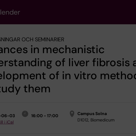
alender
NINGAR OCH SEMINARIER
ances in mechanistic
rstanding of liver fibrosis
lopment of in vitro metho
study them
Campus Solna
-06-03
16:00 - 17:00
D1012, Biomedicum
ll i iCal