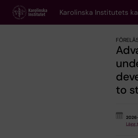
Skip
to
Karolinska Institutets k
main
content
FÖRELÄS
Adv
unde
deve
to 
2026
Lägg ti