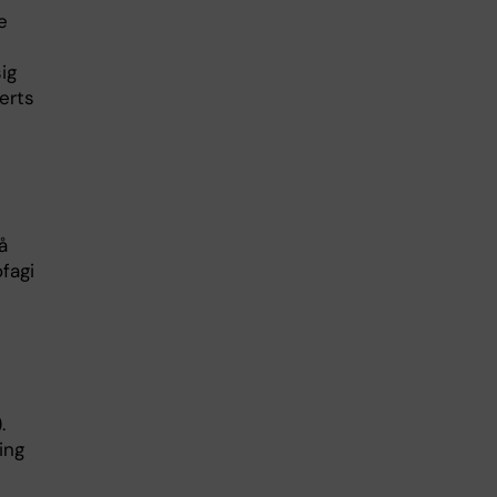
e
ig
erts
å
fagi
.
ing