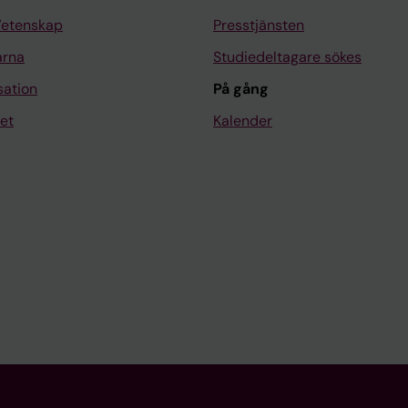
Vetenskap
Presstjänsten
arna
Studiedeltagare sökes
sation
På gång
et
Kalender