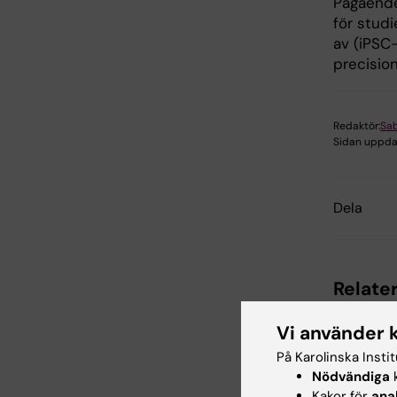
Pågående
för stud
av (iPSC-
precision
Redaktör:
Sab
Sidan uppda
Dela
Relate
Vi använder 
På Karolinska Insti
Nödvändiga
k
Kakor för
ana