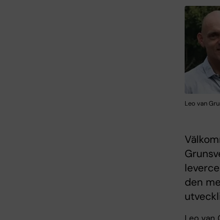
Leo van Gru
Välkomm
Grunsve
leverce
den mek
utveckl
Leo van 