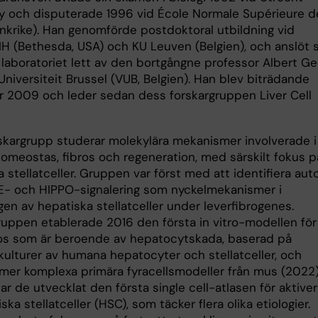
ty och disputerade 1996 vid École Normale Supérieure d
ankrike). Han genomförde postdoktoral utbildning vid
H (Bethesda, USA) och KU Leuven (Belgien), och anslöt s
 laboratoriet lett av den bortgångne professor Albert Ge
 Universiteit Brussel (VUB, Belgien). Han blev biträdande
r 2009 och leder sedan dess forskargruppen Liver Cell
skargrupp studerar molekylära mekanismer involverade i
homeostas, fibros och regeneration, med särskilt fokus p
 stellatceller. Gruppen var först med att identifiera auto
- och HIPPO-signalering som nyckelmekanismer i
gen av hepatiska stellatceller under leverfibrogenes.
ruppen etablerade 2016 den första in vitro-modellen för
ros som är beroende av hepatocytskada, baserad på
kulturer av humana hepatocyter och stellatceller, och
 mer komplexa primära fyracellsmodeller från mus (2022)
ar de utvecklat den första single cell-atlasen för aktiver
ska stellatceller (HSC), som täcker flera olika etiologier.