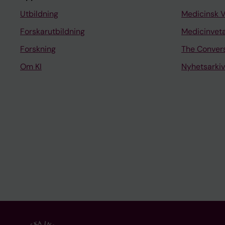
Utbildning
Medicinsk 
Forskarutbildning
Medicinvet
Forskning
The Conver
Om KI
Nyhetsarkiv