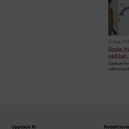
27 aug 20
Ebola: f
vad kan 
Centrum för 
välkomna til
Upptäck KI
Redaktione