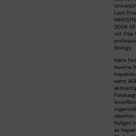
Universi
Lyon (Fr
NINDS/NI
2006 till
vid Vrije
professo
Biology.
Hans for
leverns 
hepatiska
samt AGE
aktiverin
Forskarg
leverfib
organoid
därefter
Nyligen h
av hepati