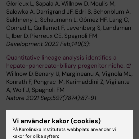
Glorieux L, Sapala A, Willnow D, Moulis M,
Salowka A, Darrigrand JF, Edri S, Schonblum A,
Sakhneny L, Schaumann L, Gómez HF, Lang C,
Conrad L, Guillemot F, Levenberg S, Landsman
L, Iber D, Pierreux CE, Spagnoli FM
Development 2022 Feb;149(3):
Quantitative lineage analysis identifies a
hepato-pancreato-biliary progenitor niche.
Willnow D, Benary U, Margineanu A, Vignola ML,
Konrath F, Pongrac IM, Karimaddini Z, Vigilante
A, Wolf J, Spagnoli FM
Nature 2021 Sep;597(7874):87-91
Vi använder kakor (cookies)
Sandwiches and coffee will be provided.
På Karolinska Institutets webbplats använder vi
kakor för olika syften: