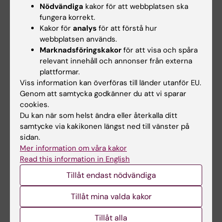
Nödvändiga
kakor för att webbplatsen ska
fungera korrekt.
Host
Kakor för
analys
för att förstå hur
webbplatsen används.
Marknadsföringskakor
för att visa och spåra
Enric Llorens Bobadilla
relevant innehåll och annonser från externa
Biträdande Lektor
plattformar.
Viss information kan överföras till länder utanför EU.
E-post:
Genom att samtycka godkänner du att vi sparar
enric.llorens@ki.se
cookies.
Du kan när som helst ändra eller återkalla ditt
samtycke via kakikonen längst ned till vänster på
sidan.
Elif Eroglu
Mer information om våra kakor
Senior Forskare
Read this information in English
Tillåt endast nödvändiga
E-post:
elif.eroglu@ki.se
Tillåt mina valda kakor
Tillåt alla