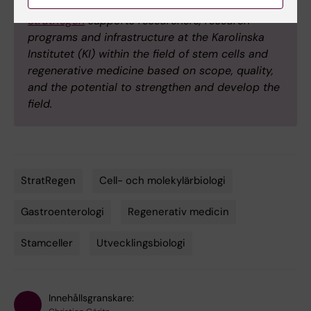
StratRegen
supports researchers, research
programs and infrastructure at the Karolinska
Institutet (KI) within the field of stem cells and
regenerative medicine based on scope, quality,
and the potential to strengthen and develop the
field.
StratRegen
Cell- och molekylärbiologi
Tags
Gastroenterologi
Regenerativ medicin
Stamceller
Utvecklingsbiologi
Innehållsgranskare: