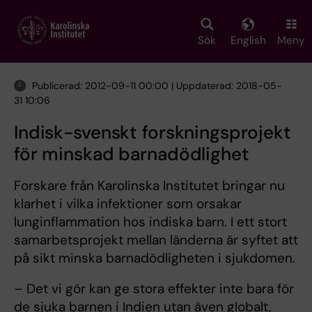
Skip
to
main
Sök
English
Meny
content
Publicerad: 2012-09-11 00:00 | Uppdaterad: 2018-05-
31 10:06
Indisk-svenskt forskningsprojekt
för minskad barnadödlighet
Forskare från Karolinska Institutet bringar nu
klarhet i vilka infektioner som orsakar
lunginflammation hos indiska barn. I ett stort
samarbetsprojekt mellan länderna är syftet att
på sikt minska barnadödligheten i sjukdomen.
– Det vi gör kan ge stora effekter inte bara för
de sjuka barnen i Indien utan även globalt,