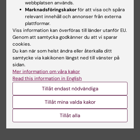
webbplatsen används.
Relaterade artiklar
Marknadsföringskakor
för att visa och spåra
relevant innehåll och annonser från externa
plattformar.
Viss information kan överföras till länder utanför EU.
Genom att samtycka godkänner du att vi sparar
cookies.
Du kan när som helst ändra eller återkalla ditt
samtycke via kakikonen längst ned till vänster på
sidan.
14 jul 2026
14 jul 2026
Mer information om våra kakor
Centrum för
Centrum för
Read this information in English
hälsokriser deltar i
hälsokriser deltar i
EU-möte om Europas
EU-möte om Europas
Tillåt endast nödvändiga
beredskap för nästa
beredskap för nästa
hälsokris
hälsokris
Tillåt mina valda kakor
I början av juli deltog Maja
I början av juli deltog Maja
Tillåt alla
Fjaestad som representant för
Fjaestad som representant för
Centrum för…
Centrum för…