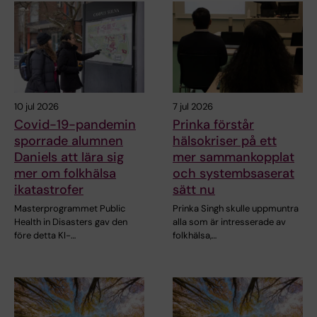
10 jul 2026
7 jul 2026
Covid-19-pandemin
Prinka förstår
sporrade alumnen
hälsokriser på ett
Daniels att lära sig
mer sammankopplat
mer om folkhälsa
och systembsaserat
ikatastrofer
sätt nu
Masterprogrammet Public
Prinka Singh skulle uppmuntra
Health in Disasters gav den
alla som är intresserade av
före detta KI-…
folkhälsa,…