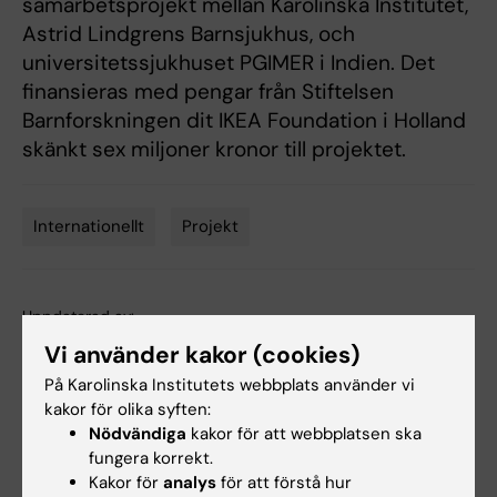
samarbetsprojekt mellan Karolinska Institutet,
Astrid Lindgrens Barnsjukhus, och
universitetssjukhuset PGIMER i Indien. Det
finansieras med pengar från Stiftelsen
Barnforskningen dit IKEA Foundation i Holland
skänkt sex miljoner kronor till projektet.
Internationellt
Projekt
Tags
Uppdaterad av:
Webb Admin
2018-05-31
Vi använder kakor (cookies)
På Karolinska Institutets webbplats använder vi
kakor för olika syften:
Dela
Nödvändiga
kakor för att webbplatsen ska
fungera korrekt.
Kakor för
analys
för att förstå hur