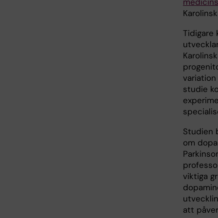
medicins
Karolinsk
Tidigare 
utveckla
Karolinsk
progenito
variation
studie k
experimen
speciali
Studien 
om dopam
Parkinso
professo
viktiga g
dopamine
utveckli
att påve