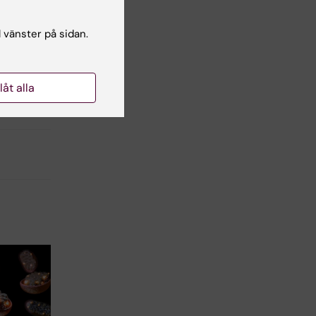
l vänster på sidan.
llåt alla
lsgranskare:
ammarström