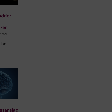
ndrier
iker
cerad
 har
ngsanslag