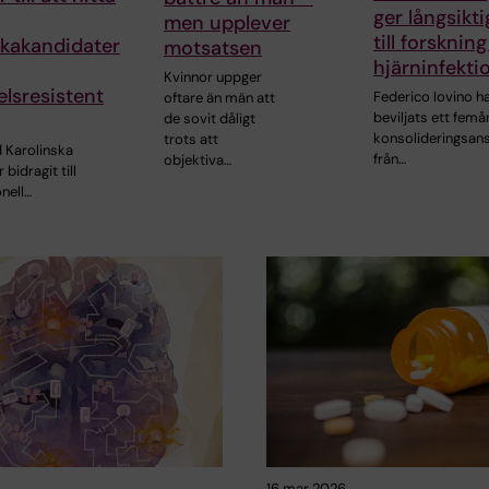
ger långsikti
men upplever
till forsknin
ikakandidater
motsatsen
hjärninfekti
Kvinnor uppger
lsresistent
Federico Iovino h
oftare än män att
beviljats ett femå
de sovit dåligt
konsolideringsan
trots att
d Karolinska
från…
objektiva…
 bidragit till
onell…
6
16 mar 2026