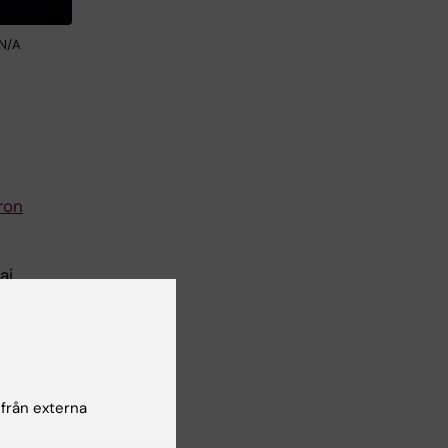
 N/A
ron
ai
l
.
o,
 från externa