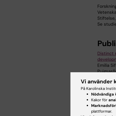
Forsknin
Vetenska
Stiftelse
Se studie
Publ
Distinct
develop
Emilía Si
Puigsasll
Lee, Chri
Vi använder 
Islam, Pe
På Karolinska Insti
Barker, 
Nödvändiga
k
Enrique 
Kakor för
ana
februari
Marknadsför
plattformar.