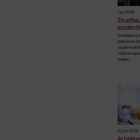
1 jul 2026
StratNe
student
StratNeuro 
etablerat et
studentråd f
stärka kopp
mellan…
22 jun 2026
AI hjälper