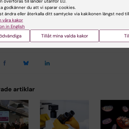
 överföras till länder utanför EU.
omedicum
Neurobiologi
 godkänner du att vi sparar cookies.
t ändra eller återkalla ditt samtycke via kakikonen längst ned til
 våra kakor
on in English
nödvändiga
Tillåt mina valda kakor
Ti
d av:
Innehål
arskjöld
Carina H
2026-02-16
ade artiklar