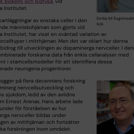
k biokemi och biofysik
vid
a Institutet.
Emilia Sif Ásgrímsdótt
kartläggningar av enstaka celler i den
N/A
nde människohjärnan som gjorts vid
a Institutet, har visat en oväntad variation av
rcelltyper i mitthjärnan. Men det var oklart hur denna
 bidrog till utvecklingen av dopaminerga nervceller. I de
ombinerade forskarna data från enkla cellanalyser med
t i stamcellsmodeller för att identifiera dessa
serade neurogena progenitorer.
bygger på flera decenniers forskning
inerg nervcellsutveckling och
ns sjukdom, ledd av den avlidne
rn Ernest Arenas. Hans arbete lade
runder för förståelsen av hur
rga nervceller bildas under
ngen av mitthjärnan och fortsätter
rka forskningen inom området.