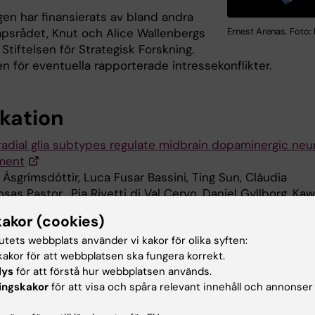
gen har finansierats av bland andra
Ernest Arenas. Foto:
psrådet, Knut och Alice Wallenbergs
, Stiftelsen för Strategisk Forskning.
n för eventuella rapporterade intressekonflikter.
ikation
 radial glia subtypes regulate midbrain dopaminergic neu
ment
f Ásgrímsdóttir, Luca Fusar Bassini, Ting Sun, Clàudia
osas Pastor, Pia Rivetti di Val Cervo, Daniel Gyllborg, Kaw
stopher L. Grigsby, Baptiste Jude, Carmen Abaurre, Saifu
kakor (cookies)
ter Lönnerberg, Carlos Villaescusa, Carmen Saltó, Roger A
tutets webbplats använder vi kakor för olika syften:
Sten Linnarsson, Goncalo Castelo-Branco, Gioele La Mann
akor för att webbplatsen ska fungera korrekt.
M. Toledo, Ernest Arenas.
Nature Neuroscience
, online 16
lys
för att förstå hur webbplatsen används.
 2026, doi: 10.1038/s41593-026-02200-8.
ingskakor
för att visa och spåra relevant innehåll och annonser