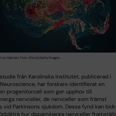
ion av hjärnan. Foto: iStock,Getty Images
 studie från Karolinska Institutet, publicerad i
Neuroscience, har forskare identifierat en
n progenitorcell som ger upphov till
erga nervceller, de nervceller som främst
 vid Parkinsons sjukdom. Dessa fynd kan bidr
t förbättra hur dopaminerga nervceller framställ