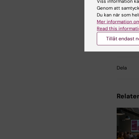
Viss information kan
Bi
Genom att samtycka
Tags
Du kan när som hels
Mer information om
Read this informati
Tillåt endast 
Uppdatera
Anne Hamm
Dela
Relater