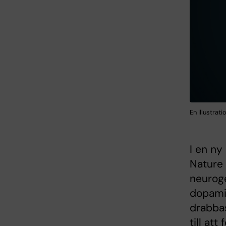
En illustrat
I en ny
Nature 
neuroge
dopamin
drabbas
till at