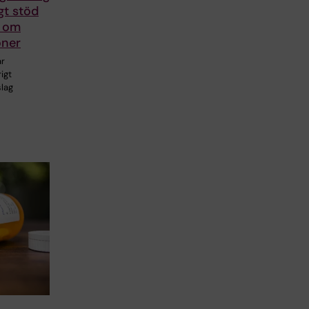
gt stöd
g om
oner
ar
rigt
slag