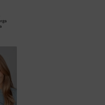
m
erga
a