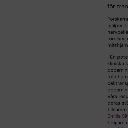
för tra
Forskarn
hjälper 
nervcelle
rörelser,
mitthjärn
−En pote
kliniska 
dopamine
från huma
celltrans
dopamine
Våra resu
deras st
tillsamm
Emilía Si
tidigare