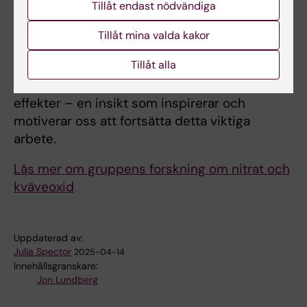
studie, kan nitrat bli den mest effektiva
Tillåt endast nödvändiga
farmakologiska åtgärden för
Tillåt mina valda kakor
sekundärprevention vid hjärtinfarkt hittills.
Tillåt alla
Forskningen visar att något så enkelt som ett
naturligt kostämne kan få livsavgörande
effekter – en insikt som inspirerar och
motiverar oss att fortsätta detta viktiga
arbete.
Läs mer om gruppens forskning om nitrat och
kväveoxid
Uppdaterad av:
Julia Spector
2025-04-14
Innehållsgranskare:
Jon Lundberg