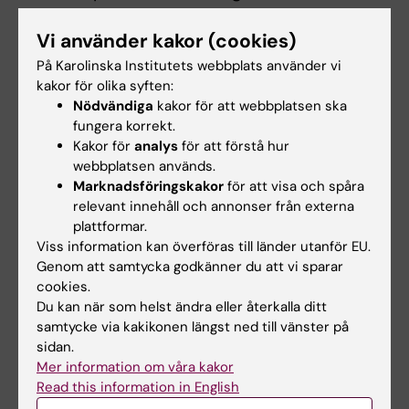
genom att minska musklernas
syreförbrukning. I dag använder elitidrottare
Vi använder kakor (cookies)
världen över nitrat som ett
På Karolinska Institutets webbplats använder vi
prestationshöjande stöd.
kakor för olika syften:
Nödvändiga
kakor för att webbplatsen ska
Ännu mer lovande är
fungera korrekt.
Kakor för
analys
för att förstå hur
resultaten från en brittisk
webbplatsen används.
studie där över 600
Marknadsföringskakor
för att visa och spåra
patienter med hjärtinfarkt
relevant innehåll och annonser från externa
fick nitrattabletter eller
plattformar.
placebo. Deltagarna följdes
Viss information kan överföras till länder utanför EU.
Genom att samtycka godkänner du att vi sparar
under två år, och resultaten
cookies.
visade en halvering av
Du kan när som helst ändra eller återkalla ditt
allvarliga hjärt-
samtycke via kakikonen längst ned till vänster på
Mattias Carlström
kärlhändelser, såsom nya
sidan.
Foto: Stefan
infarkter. Om dessa fynd
Zimmerman
Mer information om våra kakor
bekräftas i en större fas 3-
Read this information in English