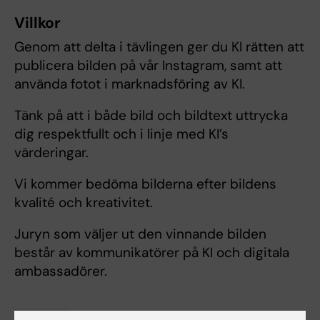
Villkor
Genom att delta i tävlingen ger du KI rätten att
publicera bilden på vår Instagram, samt att
använda fotot i marknadsföring av KI.
Tänk på att i både bild och bildtext uttrycka
dig respektfullt och i linje med KI’s
värderingar.
Vi kommer bedöma bilderna efter bildens
kvalité och kreativitet.
Juryn som väljer ut den vinnande bilden
består av kommunikatörer på KI och digitala
ambassadörer.