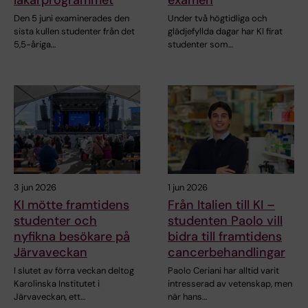
läkarprogrammet
examen
Den 5 juni examinerades den
Under två högtidliga och
sista kullen studenter från det
glädjefyllda dagar har KI firat
5,5-åriga…
studenter som…
3 jun 2026
1 jun 2026
KI mötte framtidens
Från Italien till KI –
studenter och
studenten Paolo vill
nyfikna besökare på
bidra till framtidens
Järvaveckan
cancerbehandlingar
I slutet av förra veckan deltog
Paolo Ceriani har alltid varit
Karolinska Institutet i
intresserad av vetenskap, men
Järvaveckan, ett…
när hans…