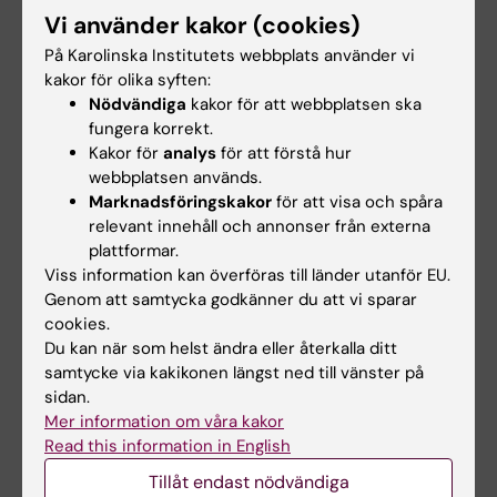
Student
Tags
Vi använder kakor (cookies)
På Karolinska Institutets webbplats använder vi
kakor för olika syften:
Uppdaterad av:
Nödvändiga
kakor för att webbplatsen ska
Lisa Bergenfelz
2020-08-20
fungera korrekt.
Innehållsgranskare:
Kakor för
analys
för att förstå hur
Unknown user
webbplatsen används.
Marknadsföringskakor
för att visa och spåra
relevant innehåll och annonser från externa
Dela
plattformar.
Viss information kan överföras till länder utanför EU.
Genom att samtycka godkänner du att vi sparar
cookies.
Relaterade artiklar
Du kan när som helst ändra eller återkalla ditt
samtycke via kakikonen längst ned till vänster på
sidan.
Mer information om våra kakor
Read this information in English
Tillåt endast nödvändiga