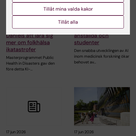
Tillåt mina valda kakor
10 jul 2026
29 jun 2026
Covid-19-pandemin
Nytt AI-nätverk ska
Tillåt alla
sporrade alumnen
stärka stödet till KI-
Daniels att lära sig
anställda och
mer om folkhälsa
studenter
ikatastrofer
Den snabba utvecklingen av AI
inom medicinsk forskning ökar
Masterprogrammet Public
behovet av…
Health in Disasters gav den
före detta KI-…
17 jun 2026
17 jun 2026