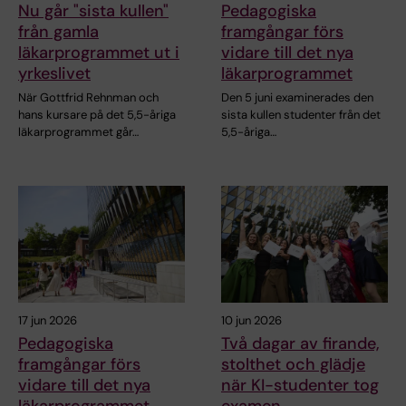
Nu går "sista kullen"
Pedagogiska
från gamla
framgångar förs
läkarprogrammet ut i
vidare till det nya
yrkeslivet
läkarprogrammet
När Gottfrid Rehnman och
Den 5 juni examinerades den
hans kursare på det 5,5-åriga
sista kullen studenter från det
läkarprogrammet går…
5,5-åriga…
17 jun 2026
10 jun 2026
Pedagogiska
Två dagar av firande,
framgångar förs
stolthet och glädje
vidare till det nya
när KI-studenter tog