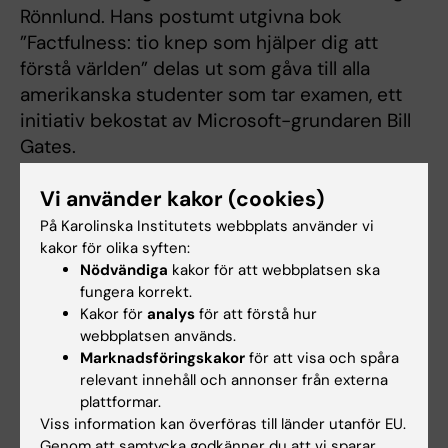
Rönnlund. Hans postumt utgivna bok
”Factfulness: tio knep som hjälper dig att
förstå världen” delas ut som gåva till alla
amerikanska studenter som tar examen, ett
initiativ bekostat av Microsoft-grundaren Bill
Gates.
– Med kraftfulla data och eleganta
Vi använder kakor (cookies)
illustrationer lärde Hans världen att
På Karolinska Institutets webbplats använder vi
mänskligheten blir bättre, säger Bill Gates i ett
kakor för olika syften:
pressmeddelande från University of
Nödvändiga
kakor för att webbplatsen ska
Washington. Han visade hur långt världen
fungera korrekt.
Kakor för
analys
för att förstå hur
faktiskt kommit när det gäller att ta hand om
webbplatsen används.
de fattigaste. Hans Rosling är en av de
Marknadsföringskakor
för att visa och spåra
viktigaste inspiratörerna till hur jag tänker –
relevant innehåll och annonser från externa
och pratar om – vår stiftelses arbete idag.
plattformar.
Viss information kan överföras till länder utanför EU.
Bill Gates och hans hustru Melinda Gates
Genom att samtycka godkänner du att vi sparar