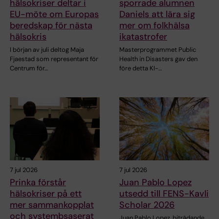
hälsokriser deltar i
sporrade alumnen
EU-möte om Europas
Daniels att lära sig
beredskap för nästa
mer om folkhälsa
hälsokris
ikatastrofer
I början av juli deltog Maja
Masterprogrammet Public
Fjaestad som representant för
Health in Disasters gav den
Centrum för…
före detta KI-…
7 jul 2026
7 jul 2026
Prinka förstår
Juan Pablo Lopez
hälsokriser på ett
utsedd till FENS-Kavli
mer sammankopplat
Scholar 2026
och systembsaserat
Juan Pablo Lopez, biträdande