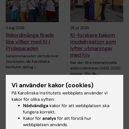
2 aug 2026
28 jul 2026
Rekordmånga firade
KI-forskare bakom
lika villkor med KI i
modekreation som
Prideparaden
lyfter utmaningar
med hiv
Sensommarsolen värmde över
Stockholm när Karolinska
När den 26:e internationella
Institutet deltog i…
aidskonferensen (AIDS 2026)
öppnar i Rio de…
Vi använder kakor (cookies)
På Karolinska Institutets webbplats använder vi
kakor för olika syften:
Nödvändiga
kakor för att webbplatsen ska
fungera korrekt.
Kakor för
analys
för att förstå hur
webbplatsen används.