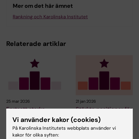
Mer om det här ämnet
Rankning och Karolinska Institutet
Relaterade artiklar
25 mar 2026
21 jan 2026
Fortsatt starka
Stärkta positioner för
resultat för KI i
KI i Times Higher
Vi använder kakor (cookies)
internationell
Educations
På Karolinska Institutets webbplats använder vi
ämnesrankning
ämnesrankning
kakor för olika syften:
När QS World University
Times Higher Education (THE) i