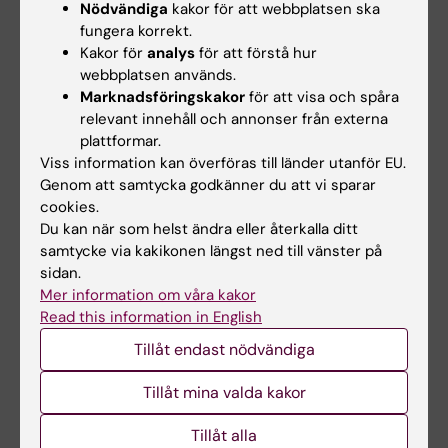
Nödvändiga
kakor för att webbplatsen ska
Ranking by Subject för 2026
Storbritannien har publicerat
fungera korrekt.
publicerats behåller…
sin…
Kakor för
analys
för att förstå hur
webbplatsen används.
Marknadsföringskakor
för att visa och spåra
relevant innehåll och annonser från externa
plattformar.
Viss information kan överföras till länder utanför EU.
Genom att samtycka godkänner du att vi sparar
cookies.
Du kan när som helst ändra eller återkalla ditt
27 nov 2025
9 okt 2025
samtycke via kakikonen längst ned till vänster på
MBB-forskare på
KI bland
sidan.
Clarivates lista över
toppuniversiteten i
Mer information om våra kakor
Highly Cited
THE-rankningen
Read this information in English
Researchers 2025
När Times Higher Education,
Tillåt endast nödvändiga
THE, i Storbritannien publicerar
Gonçalo Castelo-Branco och
sin rankning…
Sten Linnarsson vid
Tillåt mina valda kakor
institutionen för medicinsk…
Tillåt alla