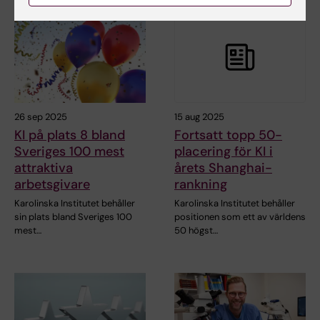
26 sep 2025
15 aug 2025
KI på plats 8 bland
Fortsatt topp 50-
Sveriges 100 mest
placering för KI i
attraktiva
årets Shanghai-
arbetsgivare
rankning
Karolinska Institutet behåller
Karolinska Institutet behåller
sin plats bland Sveriges 100
positionen som ett av världens
mest…
50 högst…