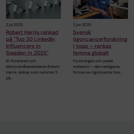
2 jul 2025
2 jun 2025
Robert Harris rankad
Svensk
på "Top 20 LinkedIn
ögoncancerforskning
Influencers in
i topp – rankas
Sweden in 2025"
femma globalt
KI-forskaren och
Forskningen om uvealt
doktorandhandledaren Robert
melanom – den vanligaste
Harris rankas som nummer 5
formen av ögoncancer hos…
på…