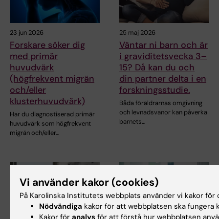
23 jun 2026
25 maj 2026
Forskare söker dig
Väntar ni barn och är
med primär
i graviditetsvecka 3–
huvudvärk
15? Då kan du och
(högfrekvent migrän
din partner delta i en
och/eller
forskningsstudie.
klusterhuvudvärk)
Båda föräldrarnas omgivning
och levnadsvanor kan påverka
Har du diagnostiserad primär
barnets…
huvudvärk som högfrekvent
migrän och/eller…
Vi använder kakor (cookies)
På Karolinska Institutets webbplats använder vi kakor för o
Nödvändiga
kakor för att webbplatsen ska fungera k
Kakor för
analys
för att förstå hur webbplatsen anv