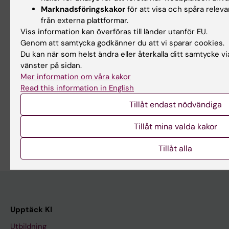
Marknadsföringskakor
för att visa och spåra relev
18 maj 2026
13 maj 2026
från externa plattformar.
Att leva i en värld
Blivande föräldrar
Viss information kan överföras till länder utanför EU.
präglad av kriser
och familjens tidiga
Genom att samtycka godkänner du att vi sparar cookies.
välbefinnande i
Du kan när som helst ändra eller återkalla ditt samtycke vi
Forskare vid Institutionen för
Sverige
klinisk neurovetenskap vid
vänster på sidan.
Karolinska…
Mer information om våra kakor
Vid Karolinska Institutet pågår
Read this information in English
ett forskningsprojekt om
föräldrars…
Tillåt endast nödvändiga
Tillåt mina valda kakor
Tillåt alla
Upptäck KI
Utbildning