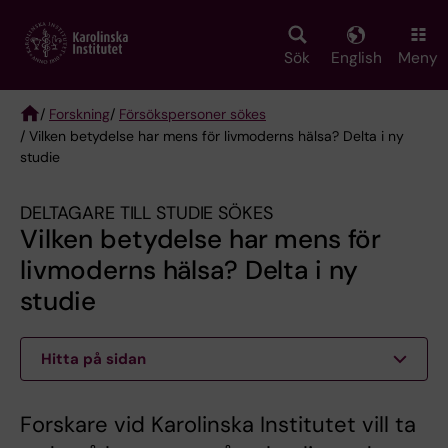
Skip
to
main
Sök
English
Meny
content
/
Forskning
/
Försökspersoner sökes
/ Vilken betydelse har mens för livmoderns hälsa? Delta i ny
Breadcrumb
studie
DELTAGARE TILL STUDIE SÖKES
Vilken betydelse har mens för
livmoderns hälsa? Delta i ny
studie
Hitta på sidan
Forskare vid Karolinska Institutet vill ta