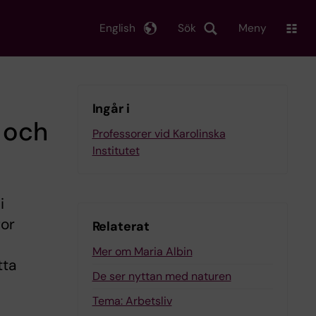
English
Sök
Meny
Ingår i
 och
Professorer vid Karolinska
Institutet
i
gor
Relaterat
Mer om Maria Albin
tta
De ser nyttan med naturen
Tema: Arbetsliv