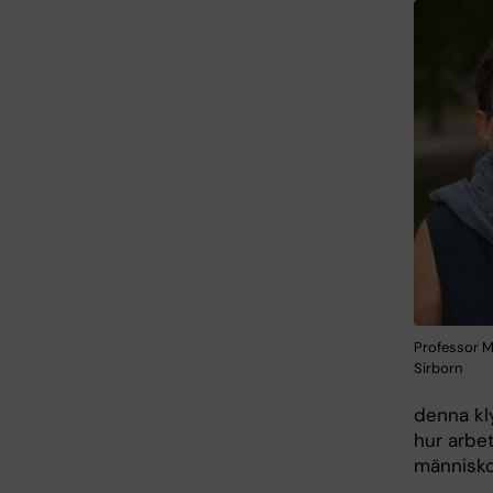
Professor Ma
Sirborn
denna kl
hur arbet
människo