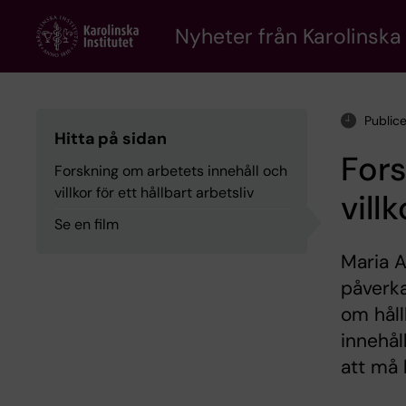
Skip
to
Nyheter från Karolinska 
main
content
Public
Hitta på sidan
Fors
Forskning om arbetets innehåll och
villkor för ett hållbart arbetsliv
vill
Se en film
Maria A
påverka
om håll
innehål
att må b