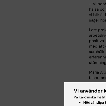
– Vi beh
hälsa och
vi blir ä
säger ho
I ett pro
arbetsliv
positiva.
med att 
samhälle
erfarenhe
stämning
Maria Alb
bland ann
säga när 
Vi använder 
En fråga
På Karolinska Insti
dialog m
Nödvändiga
k
regeringe