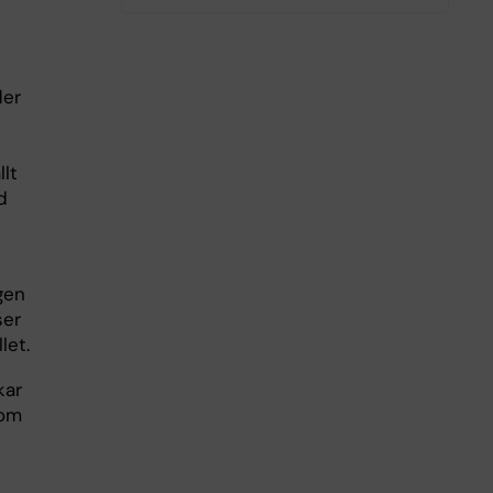
h
ler
llt
d
gen
ser
let.
kar
 om