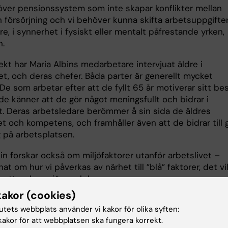
över pensionssystem som inte skapar konflikter mellan
 försörjning och vi behöver kunna skifta arbetsuppgifter
ldre, i synnerhet i fysiskt eller mentalt påfrestande yrken,
n.
jekt har Maria Albins medarbetare intervjuat äldre i
et, och deras chefer. Båda parter är generellt mycket
 De som arbetar efter att de fyllt 65 år motiverar sitt be
de känner att de gör något meningsfullt och bidrar i
t. Deras arbetsledare berömmer å sin sida de äldres
t och kompetens, och framhåller även att de bidrar till 
 på arbetsplatsen.
in forskar också om miljöfaktorer utanför arbetslivet –
at om hur vi påverkas av närhet till ”blå” faktorer, det vil
vattendrag, sjöar och hav.
kakor (cookies)
 som särskilt engagerar henne är kunskapsspridning och
tutets webbplats använder vi kakor för olika syften:
ed det omgivande samhället. Hon är bland annat ledamot
akor för att webbplatsen ska fungera korrekt.
ns kommission för jämlik hälsa.