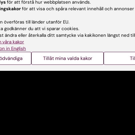
lys
för att förstå hur webbplatsen används.
ingskakor
för att visa och spåra relevant innehåll och annonser
ers Nilsson, först publicerad i "From Cell to Society 2016
 överföras till länder utanför EU.
 godkänner du att vi sparar cookies.
 film
t ändra eller återkalla ditt samtycke via kakikonen längst ned til
 våra kakor
on in English
nödvändiga
Tillåt mina valda kakor
Ti