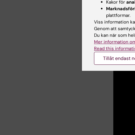
Kakor för
ana
Marknadsför
Text: And
plattformar.
Viss information kan
Genom att samtycka
Se en
Du kan när som hels
Mer information om
Read this informati
Tillåt endast 