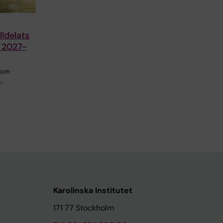
ldelats
r 2027-
 som
…
Karolinska Institutet
171 77 Stockholm