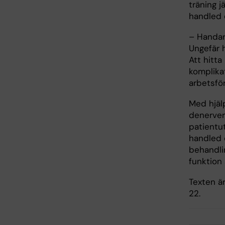
träning j
handled e
– Handar
Ungefär h
Att hitta
komplika
arbetsför
Med hjäl
denerver
patientut
handled 
behandli
funktion
Texten ä
22.