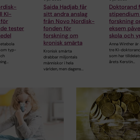
rdisk-
Saida Hadjab får
Doktorand 
ll KI-
sitt andra anslag
stipendium 
 för
från Novo Nordisk-
forskning 
de tester
fonden för
eksem påve
edel
forskning om
skola och y
kronisk smärta
metabola
Anna Winther är 
som typ-
tre KI-doktoran
Kronisk smärta
och
som har tilldelat
drabbar miljontals
ning…
årets Kerstin…
människor i hela
världen, men dagens…