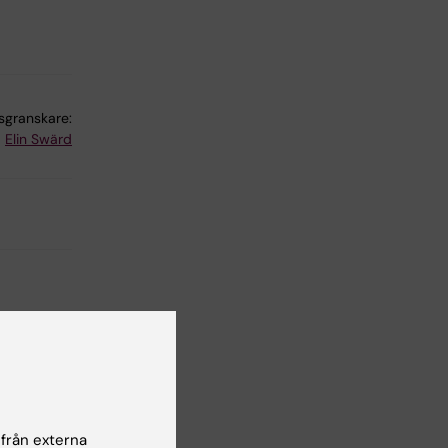
lsgranskare:
Elin Swärd
 från externa