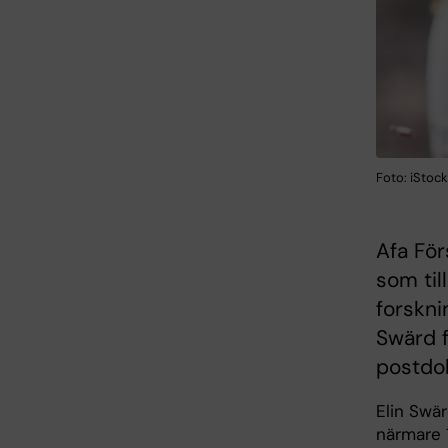
Foto: iStock
Afa För
som til
forskni
Swärd f
postdok
Elin Swä
närmare 1