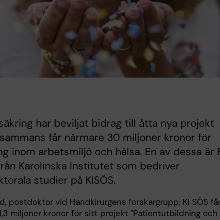
säkring har beviljat bidrag till åtta nya projekt
lsammans får närmare 30 miljoner kronor för
ng inom arbetsmiljö och hälsa. En av dessa är E
rån Karolinska Institutet som bedriver
torala studier på KISÖS.
rd, postdoktor vid Handkirurgens forskargrupp, KI SÖS få
,3 miljoner kronor för sitt projekt "Patientutbildning och