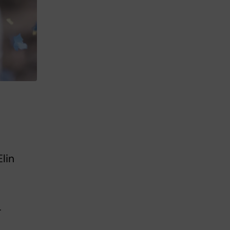
lin
r