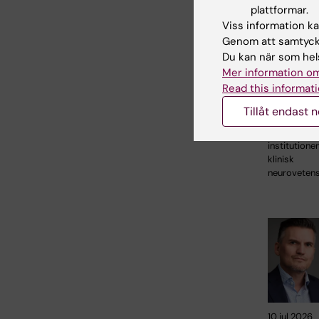
plattformar.
27 jul 2026
Viss information kan
Juliette
Genom att samtycka
tilldelas
Du kan när som hels
prestigef
Mer information om
internati
Read this informati
ALS-ans
Tillåt endast 
Juliette Fou
postdoktor 
institutionen
klinisk
neuroveten
10 jul 2026