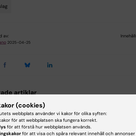
lag
d av:
Innehål
ano
2025-04-25
ade artiklar
kakor (cookies)
tutets webbplats använder vi kakor för olika syften:
akor för att webbplatsen ska fungera korrekt.
lys
för att förstå hur webbplatsen används.
ingskakor
för att visa och spåra relevant innehåll och annonser