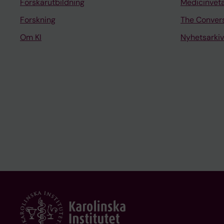
Forskarutbildning
Medicinvet
Forskning
The Conver
Om KI
Nyhetsarkiv