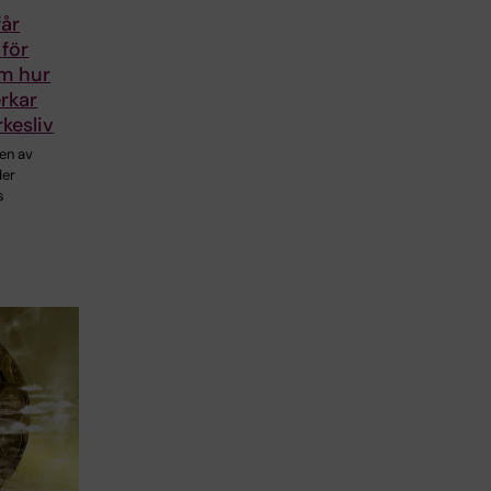
får
för
om hur
rkar
rkesliv
en av
der
s