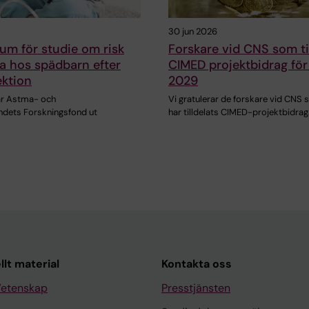
30 jun 2026
um för studie om risk
Forskare vid CNS som til
a hos spädbarn efter
CIMED projektbidrag fö
ektion
2029
lar Astma- och
Vi gratulerar de forskare vid CNS
undets Forskningsfond ut
har tilldelats CIMED-projektbidrag
llt material
Kontakta oss
Vetenskap
Presstjänsten