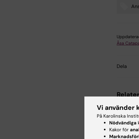
Ans
Tags
Uppdatera
Åsa Catap
Dela
Relater
Vi använder 
På Karolinska Insti
Nödvändiga
k
Kakor för
ana
Marknadsför