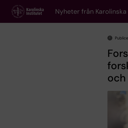
Skip
to
Nyheter från Karolinska 
main
content
Public
Fors
fors
och 