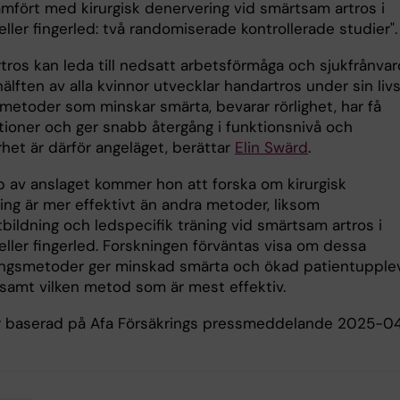
ämfört med kirurgisk denervering vid smärtsam artros i
ller fingerled: två randomiserade kontrollerade studier".
tros kan leda till nedsatt arbetsförmåga och sjukfrånvar
älften av alla kvinnor utvecklar handartros under sin livs
 metoder som minskar smärta, bevarar rörlighet, har få
tioner och ger snabb återgång i funktionsnivå och
het är därför angeläget, berättar
Elin Swärd
.
p av anslaget kommer hon att forska om kirurgisk
ing är mer effektivt än andra metoder, liksom
bildning och ledspecifik träning vid smärtsam artros i
eller fingerled. Forskningen förväntas visa om dessa
ngsmetoder ger minskad smärta och ökad patientupple
 samt vilken metod som är mest effektiv.
r baserad på Afa Försäkrings pressmeddelande 2025-0