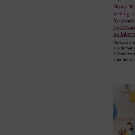
Novo No
anslag ti
forskare
nydanan
av läkem
Vid kardio
sjukdomar 
2 diabetes 
åderförkalk