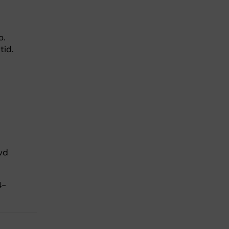
o.
tid.
vd
4-