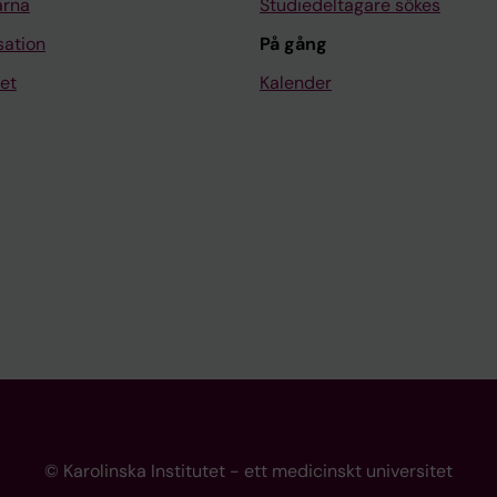
arna
Studiedeltagare sökes
sation
På gång
et
Kalender
© Karolinska Institutet - ett medicinskt universitet