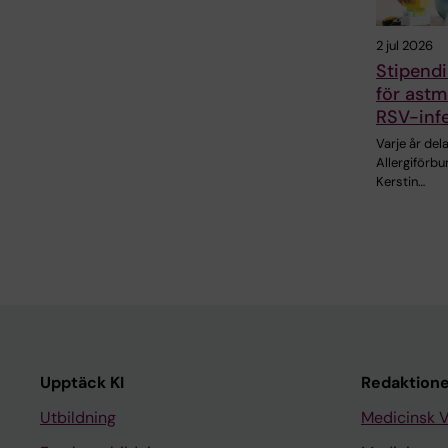
2 jul 2026
Stipendi
för astm
RSV-inf
Varje år de
Allergiförb
Kerstin…
Upptäck KI
Redaktione
Utbildning
Medicinsk 