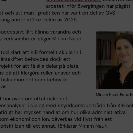
arbetet inför övergången har pågått
t och att man i praktiken har varit en del av GVS-
ng under större delen av 2025.
 successivt lärt känna varandra och
s verksamheter, säger
Miriam Nauri
.
tod klart att KIB formellt skulle in i
 årsskiftet behövdes dock ett
ojekt för att få alla delar på plats,
 på att klargöra roller, ansvar och
aktiska moment som behövde
ras.
Miriam Nauri. Foto: 
t har även omfattat risk- och
nsanalyser i dialog med skyddsombud både från KIB oc
tidigt har mycket handlat om hur olika administrativa
som ekonomi och lön, påverkas vid flytt från ett
oriskt ben till ett annat, förklarar Miriam Nauri.