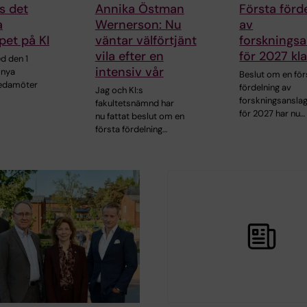
s det
Annika Östman
Första förd
a
Wernerson: Nu
av
pet på KI
väntar välförtjänt
forskningsa
vila efter en
för 2027 kla
d den 1
intensiv vår
r nya
Beslut om en för
ledamöter
fördelning av
Jag och KI:s
forskningsansla
fakultetsnämnd har
för 2027 har nu…
nu fattat beslut om en
första fördelning…