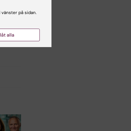
l vänster på sidan.
llåt alla