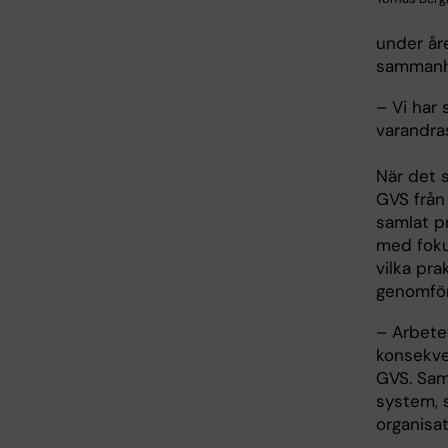
under åre
sammanha
– Vi har
varandra
När det s
GVS från
samlat pr
med fokus
vilka pr
genomfö
– Arbete
konsekve
GVS. Sam
system, 
organisat