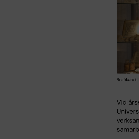
Besökare til
Vid årss
Univers
verksam
samarb