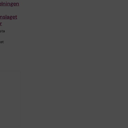
elningen
nslaget
r
sta
get