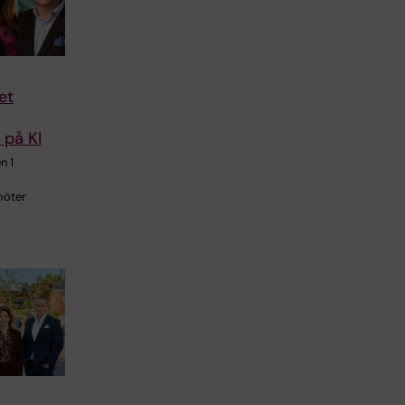
et
 på KI
n 1
möter