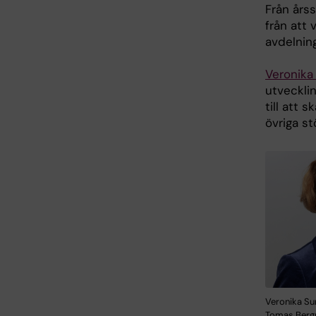
Från årss
från att 
avdelnin
Veronika
utveckli
till att
övriga s
Veronika Su
Tomas Ber