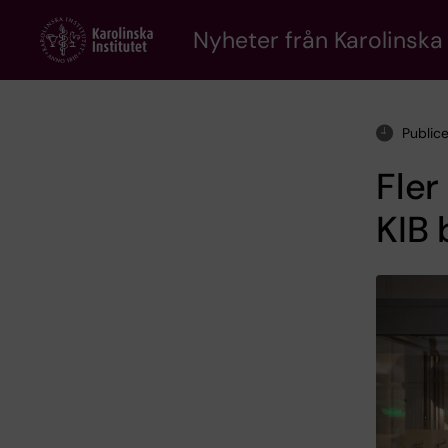
Skip
to
Nyheter från Karolinska 
main
content
Public
Fler
KIB 