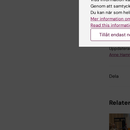
Genom att samtycka
Du kan när som hels
Mer information om
Led
Tags
Read this informati
Tillåt endast 
Uppdatera
Anne Hamm
Dela
Relater