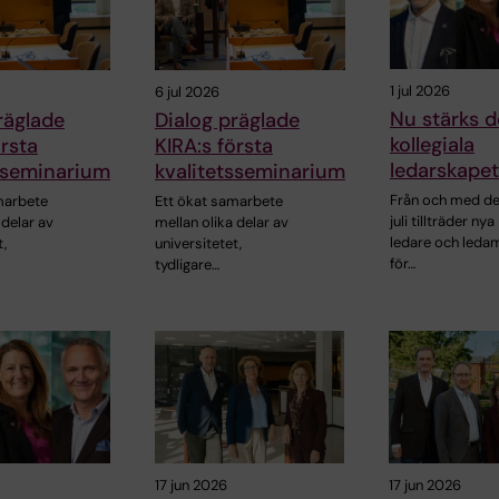
1 jul 2026
6 jul 2026
Nu stärks d
räglade
Dialog präglade
kollegiala
örsta
KIRA:s första
ledarskapet
sseminarium
kvalitetsseminarium
Från och med de
marbete
Ett ökat samarbete
juli tillträder nya
 delar av
mellan olika delar av
ledare och leda
t,
universitetet,
för…
tydligare…
17 jun 2026
17 jun 2026