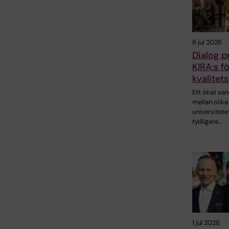
6 jul 2026
Dialog p
KIRA:s f
kvalitet
Ett ökat sa
mellan olika
universitete
tydligare…
1 jul 2026