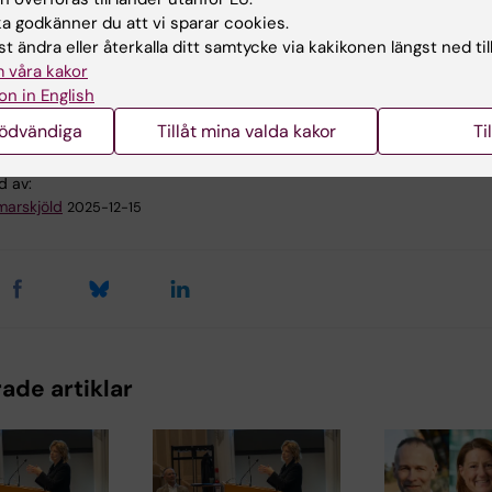
 godkänner du att vi sparar cookies.
t ändra eller återkalla ditt samtycke via kakikonen längst ned til
 våra kakor
ning
on in English
nödvändiga
Tillåt mina valda kakor
Ti
d av:
arskjöld
2025-12-15
ade artiklar