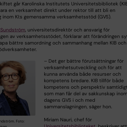
kiftet går Karolinska Institutets Universitetsbibliotek (KI
vara en verksamhet direkt under rektor till att bli en
g inom KI:s gemensamma verksamhetsstöd (GVS).
 Sundström
, universitetsdirektör och ansvarig för
ngen av verksamhetsstödet, förklarar att förändringen sy
 skapa bättre samordning och sammanhang mellan KIB och
tödverksamheter.
– Det ger bättre förutsättningar för
verksamhetsutveckling och för att
kunna använda både resurser och
kompetens bredare. KIB tillför både
kompetens och perspektiv samtidig
som man får del av sakkunskap ino
dagens GVS i och med
sammanslagningen, säger hon.
Miriam Nauri, chef för
ndström. Foto:
Universitetsbiblioteket
, beskriver at
gman