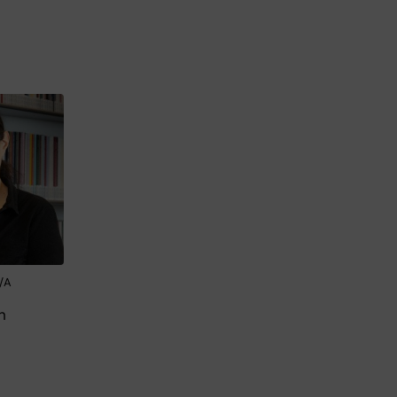
N/A
h