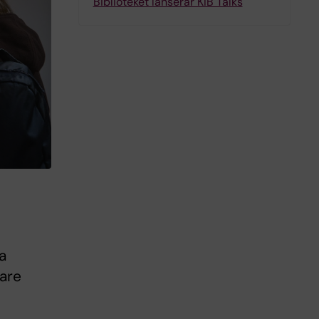
Biblioteket lanserar KIB Talks
a
are