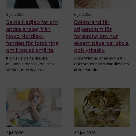
9 jul 2026
6 jul 2026
Saida Hadjab får sitt
Doktorand får
andra anslag från
stipendium för
Novo Nordisk-
forskning om hur
fonden för forskning
eksem påverkar skola
om kronisk smärta
och yrkesliv
Kronisk smärta drabbar
Anna Winther är en av tre KI-
miljontals människor i hela
doktorander som har tilldelats
världen, men dagens…
årets Kerstin…
2 jul 2026
30 jun 2026