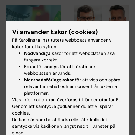
Vi använder kakor (cookies)
På Karolinska Institutets webbplats använder vi
kakor för olika syften:
27 jul 2026
24 jul 2026
Nödvändiga
kakor för att webbplatsen ska
Juliette Foucher
Två KI-forskare får
fungera korrekt.
tilldelas prestigefyllt
innovationsfinansieri
Kakor för
analys
för att förstå hur
internationellt ALS-
ng från Knut och
webbplatsen används.
anslag
Alice Wallenbergs
Marknadsföringskakor
för att visa och spåra
Stiftelse
Juliette Foucher, postdoktor
relevant innehåll och annonser från externa
vid institutionen för klinisk
plattformar.
Professor Gonçalo Castelo-
neurovetenskap…
Branco och professor Janne
Viss information kan överföras till länder utanför EU.
Lehtiö vid KI får…
Genom att samtycka godkänner du att vi sparar
cookies.
Du kan när som helst ändra eller återkalla ditt
samtycke via kakikonen längst ned till vänster på
sidan.