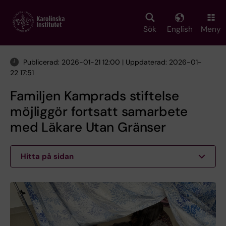
Skip
to
main
Sök
English
Meny
content
Publicerad: 2026-01-21 12:00 | Uppdaterad: 2026-01-
22 17:51
Familjen Kamprads stiftelse
möjliggör fortsatt samarbete
med Läkare Utan Gränser
Hitta på sidan