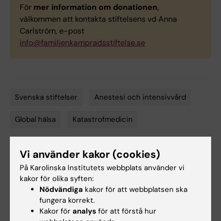
För
mer information om donationen
,
välkommen att kontakta stiftelsens vd Anna
Carlström, e-post
info@familjenkampradsstiftelse.se
Svenska stiftelser
Anestesi och intensivvård
Tags
Global hälsa
Katastrofmedicin
Vi använder kakor (cookies)
Uppdaterad av:
På Karolinska Institutets webbplats använder vi
Anne Hammarskjöld
2026-01-22
kakor för olika syften:
Nödvändiga
kakor för att webbplatsen ska
fungera korrekt.
Dela
Kakor för
analys
för att förstå hur