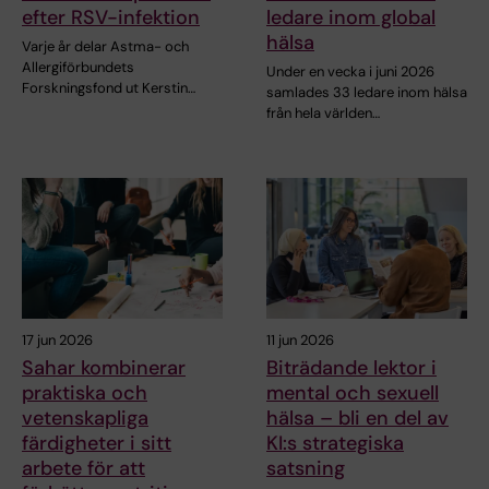
efter RSV-infektion
ledare inom global
hälsa
Varje år delar Astma- och
Allergiförbundets
Under en vecka i juni 2026
Forskningsfond ut Kerstin…
samlades 33 ledare inom hälsa
från hela världen…
17 jun 2026
11 jun 2026
Sahar kombinerar
Biträdande lektor i
praktiska och
mental och sexuell
vetenskapliga
hälsa – bli en del av
färdigheter i sitt
KI:s strategiska
arbete för att
satsning