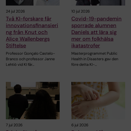
24 jul 2026
10 jul 2026
Två KI-forskare får
Covid-19-pandemin
innovationsfinansieri
sporrade alumnen
ng från Knut och
Daniels att lära sig
Alice Wallenbergs
mer om folkhälsa
Stiftelse
ikatastrofer
Professor Gonçalo Castelo-
Masterprogrammet Public
Branco och professor Janne
Health in Disasters gav den
Lehtiö vid KI får…
före detta KI-…
7 jul 2026
6 jul 2026