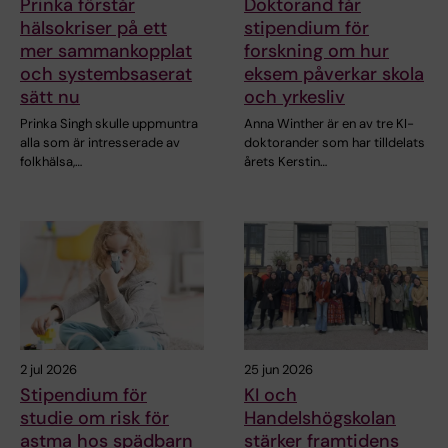
Prinka förstår
Doktorand får
hälsokriser på ett
stipendium för
mer sammankopplat
forskning om hur
och systembsaserat
eksem påverkar skola
sätt nu
och yrkesliv
Prinka Singh skulle uppmuntra
Anna Winther är en av tre KI-
alla som är intresserade av
doktorander som har tilldelats
folkhälsa,…
årets Kerstin…
2 jul 2026
25 jun 2026
Stipendium för
KI och
studie om risk för
Handelshögskolan
astma hos spädbarn
stärker framtidens