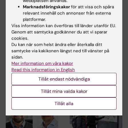
webbplatsen används.
Marknadsföringskakor
för att visa och spåra
relevant innehåll och annonser från externa
plattformar.
Relaterat
Viss information kan överföras till länder utanför EU.
Genom att samtycka godkänner du att vi sparar
Hälsokrisakademin på Centrum för hälsokriser
cookies.
Forskargrupp Global katastrofmedicin
Du kan när som helst ändra eller återkalla ditt
samtycke via kakikonen längst ned till vänster på
Familjen Kamprads stiftelse
sidan.
Läkare Utan Gränser
Mer information om våra kakor
Read this information in English
Tillåt endast nödvändiga
Relaterade artiklar
Tillåt mina valda kakor
Tillåt alla