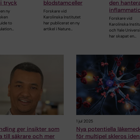
i tryck
blodstamceller
den hanter
inflammati
en ny
Forskare vid
oken
Karolinska Institutet
Forskare vid
uide to
har publicerat en ny
Karolinska Instit
lation…
artikel i Nature…
och Yale Univers
har skapat en…
1 jul 2025
dling ger insikter som
Nya potentiella läkemed
a till säkrare och mer
för multipel skleros iden