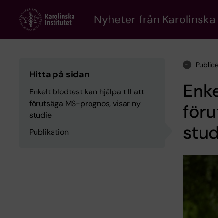
Skip
to
Nyheter från Karolinska 
main
content
Public
Hitta på sidan
Enke
Enkelt blodtest kan hjälpa till att
förutsäga MS-prognos, visar ny
föru
studie
stud
Publikation