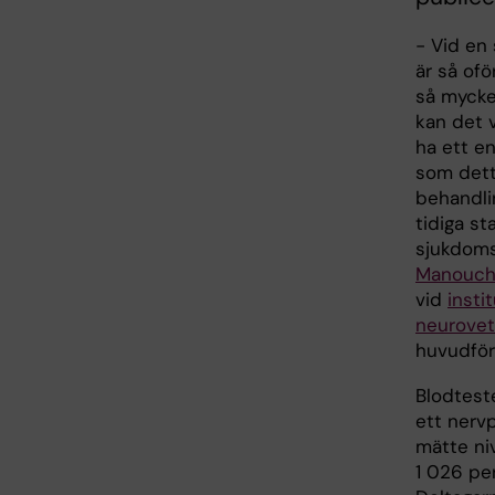
- Vid en
är så ofö
så mycket
kan det v
ha ett en
som dett
behandlin
tidiga st
sjukdoms
Manouche
vid
insti
neurove
huvudför
Blodteste
ett nervp
mätte ni
1 026 pe