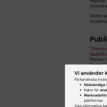
regioner,
Vetenska
Texten ä
Academy 
Publ
”
Plasma n
disabilit
Mohsen K
Pascal Be
Piehl, To
Vi använder 
maj, 202
På Karolinska Insti
Nödvändiga
k
Kakor för
ana
Marknadsför
He
Tags
plattformar.
Viss information kan