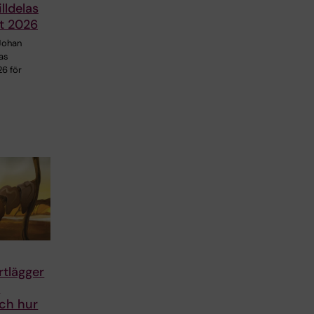
lldelas
et 2026
Johan
as
26 för
rtlägger
n
och hur