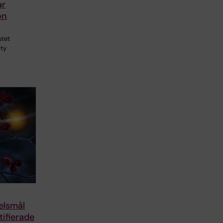
ar
on
utet
ity
elsmål
tifierade