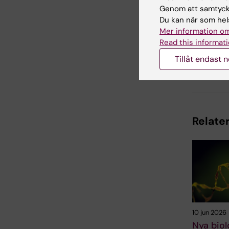
Genom att samtycka
Du kan när som hels
Uppdatera
Mer information om
Anna Molin
Read this informati
Tillåt endast 
Dela
Relater
10 jun 2026
Nya biol