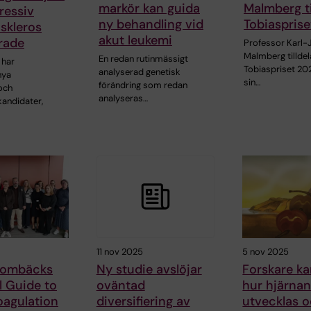
markör kan guida
Malmberg ti
ressiv
ny behandling vid
Tobiaspris
 skleros
akut leukemi
erade
Professor Karl-
Malmberg tilldel
En redan rutinmässigt
 har
Tobiaspriset 20
analyserad genetisk
nya
sin…
förändring som redan
och
analyseras…
andidater,
11 nov 2025
5 nov 2025
lombäcks
Ny studie avslöjar
Forskare ka
l Guide to
oväntad
hur hjärna
oagulation
diversifiering av
utvecklas 