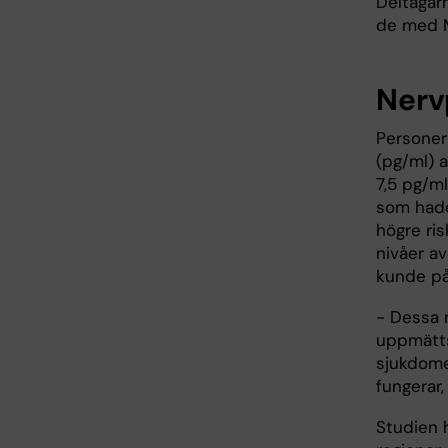
Deltagar
de med M
Nervp
Personer
(pg/ml) 
7,5 pg/m
som hade
högre ri
nivåer av
kunde på
- Dessa r
uppmätts
sjukdome
fungerar,
Studien 