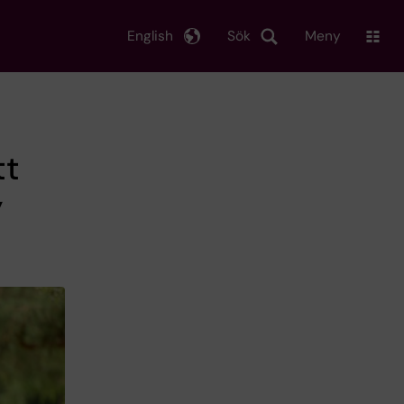
English
Sök
Meny
tt
y