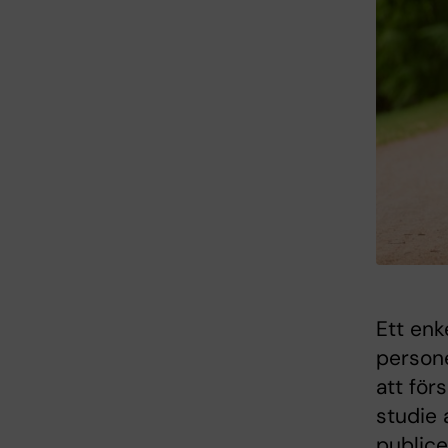
Ett enke
person
att för
studie 
publice