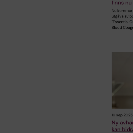
finns nu 
Nu kommer 
utgåva av b
"Essential G
Blood Coagu
19 sep 2025
Ny avhan
kan bidr