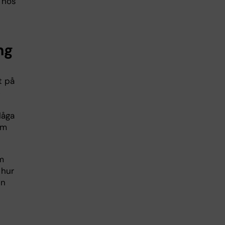
 hos
ng
t på
S
låga
om
m
 hur
en