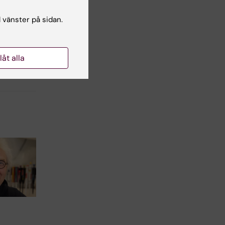
l vänster på sidan.
llåt alla