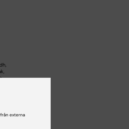
idh,
k,
k
 20
 från externa