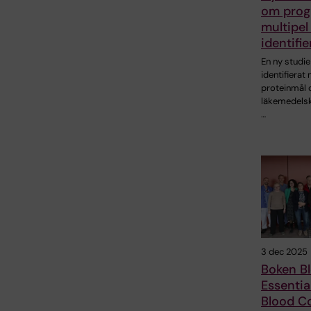
om prog
multipel
identifi
En ny studie
identifierat 
proteinmål 
läkemedelsk
…
3 dec 2025
Boken B
Essentia
Blood C