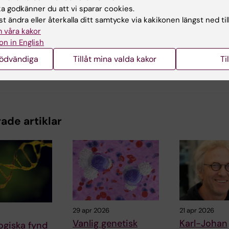
 godkänner du att vi sparar cookies.
t ändra eller återkalla ditt samtycke via kakikonen längst ned til
d av:
 våra kakor
2020-05-21
on in English
nödvändiga
Tillåt mina valda kakor
Ti
ade artiklar
29 apr 2026
21 apr 2026
Vanlig genetisk
Karl-Johan
ogiska fynd