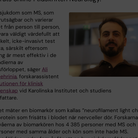
 sjukdom som MS, som
rutsägbar och varierar
 från person till person,
ara väldigt värdefullt att
kelt, icke-invasivt test
a, särskilt eftersom
g är mest effektiv i de
adierna av
förloppet, säger
Ali
hrinia
, forskarassistent
tutionen för klinisk
tenskap
vid Karolinska Institutet och studiens
fattare.
t mäter en biomarkör som kallas ”neurofilament light cha
rotein som frisätts i blodet när nervceller dör. Forskarna
våerna av biomarkören hos 4 385 personer med MS och
rsoner med samma ålder och kön som inte hade MS.