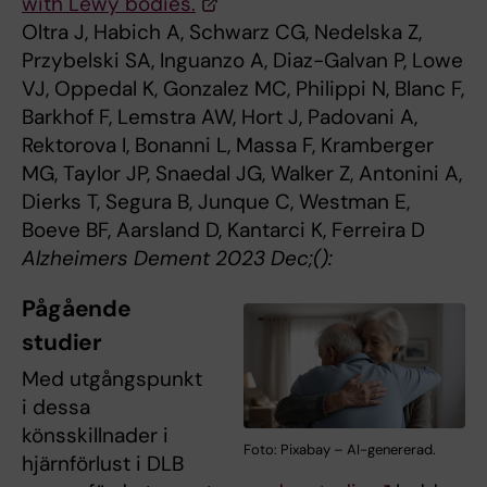
with Lewy bodies.
Oltra J, Habich A, Schwarz CG, Nedelska Z,
Przybelski SA, Inguanzo A, Diaz-Galvan P, Lowe
VJ, Oppedal K, Gonzalez MC, Philippi N, Blanc F,
Barkhof F, Lemstra AW, Hort J, Padovani A,
Rektorova I, Bonanni L, Massa F, Kramberger
MG, Taylor JP, Snaedal JG, Walker Z, Antonini A,
Dierks T, Segura B, Junque C, Westman E,
Boeve BF, Aarsland D, Kantarci K, Ferreira D
Alzheimers Dement 2023 Dec;():
Pågående
studier
Med utgångspunkt
i dessa
könsskillnader i
Foto: Pixabay – AI-genererad.
hjärnförlust i DLB