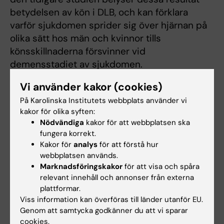
betydelsen av kön i DLB, och kan förklara
varför sjukdomen sprider sig över hjärnan på
olika sätt hos män och kvinnor tills
könsskillnaderna försvinner vid
demensstadiet av sjukdomen.
Vi använder kakor (cookies)
Sammantaget tyder resultaten från dessa två
studier på att förlusten av hjärnsubstans
På Karolinska Institutets webbplats använder vi
börjar tidigare hos män med DLB. I kontrast
kakor för olika syften:
Nödvändiga
kakor för att webbplatsen ska
börjar förlusten av hjärnsubstans hos kvinnor
fungera korrekt.
med DLB senare men följer en mer aggressiv
Kakor för
analys
för att förstå hur
kurs. Därför, medan kvinnor och män med DLB
webbplatsen används.
i slutändan når liknande nivåer i sjukdomens
Marknadsföringskakor
för att visa och spåra
svårighetsgrad, kan deras respektive
relevant innehåll och annonser från externa
plattformar.
sjukdomsförlopp skilja sig drastiskt. Att öka
Viss information kan överföras till länder utanför EU.
medvetenheten om denna fråga kommer att
Genom att samtycka godkänner du att vi sparar
hjälpa kliniker att upptäcka sjukdomen
cookies.