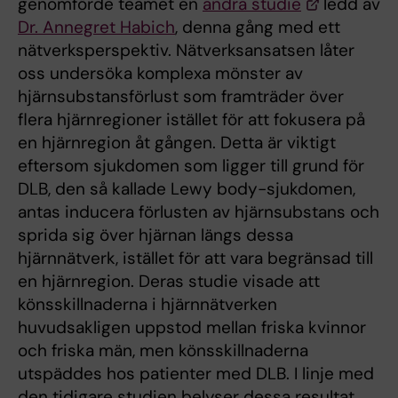
genomförde teamet en
andra studie
ledd av
Dr. Annegret Habich
, denna gång med ett
nätverksperspektiv. Nätverksansatsen låter
oss undersöka komplexa mönster av
hjärnsubstansförlust som framträder över
flera hjärnregioner istället för att fokusera på
en hjärnregion åt gången. Detta är viktigt
eftersom sjukdomen som ligger till grund för
DLB, den så kallade Lewy body-sjukdomen,
antas inducera förlusten av hjärnsubstans och
sprida sig över hjärnan längs dessa
hjärnnätverk, istället för att vara begränsad till
en hjärnregion. Deras studie visade att
könsskillnaderna i hjärnnätverken
huvudsakligen uppstod mellan friska kvinnor
och friska män, men könsskillnaderna
utspäddes hos patienter med DLB. I linje med
den tidigare studien belyser dessa resultat