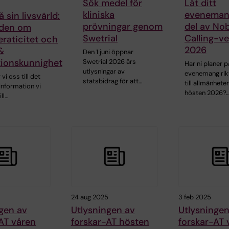
Sök medel för
Låt ditt
kliniska
evenemang
å sin livsvärld:
prövningar genom
del av Nob
den om
Swetrial
Calling-v
teraticitet och
2026
&
Den 1 juni öppnar
tionskunnighet
Swetrial 2026 års
Har ni planer p
utlysningar av
evenemang rik
 vi oss till det
statsbidrag för att…
till allmänhete
information vi
hösten 2026?
ill…
24 aug 2025
3 feb 2025
gen av
Utlysningen av
Utlysningen
AT våren
forskar-AT hösten
forskar-AT 