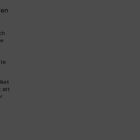
len
och
de
kte
lket
 att
r