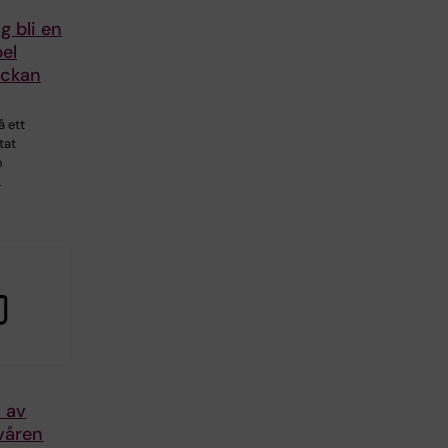
 bli en
el
eckan
å ett
tat
n
…
 av
våren