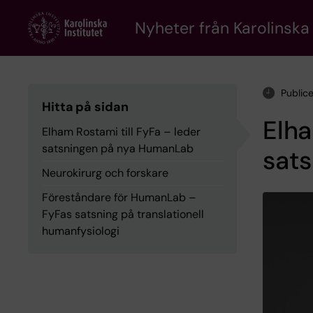
Skip
to
Nyheter från Karolinska 
main
content
Public
Hitta på sidan
Elha
Elham Rostami till FyFa – leder
satsningen på nya HumanLab
sat
Neurokirurg och forskare
Föreståndare för HumanLab –
FyFas satsning på translationell
humanfysiologi