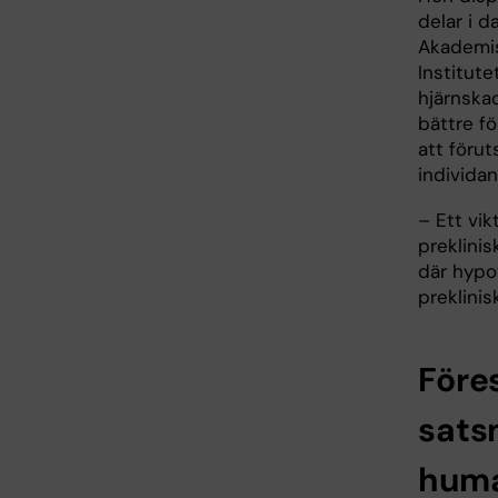
delar i d
Akademis
Institut
hjärnskad
bättre fö
att förut
individa
– Ett vik
preklinis
där hypo
preklinis
Före
satsn
huma