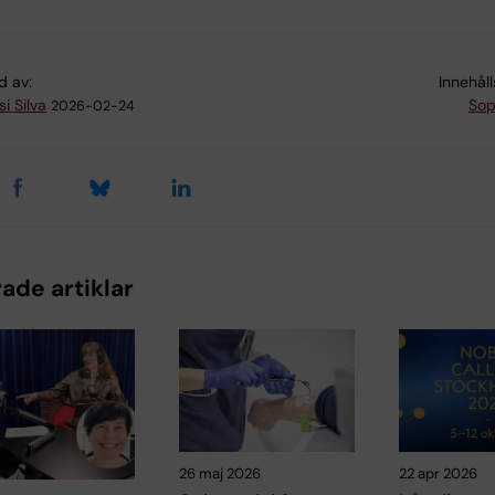
d av:
Innehål
i Silva
Sop
2026-02-24
ade artiklar
26 maj 2026
22 apr 2026