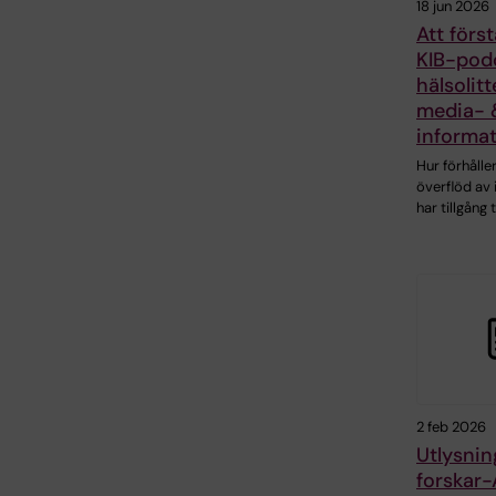
18 jun 2026
Att först
KIB-pod
hälsolit
media- 
informa
Hur förhåller
överflöd av 
har tillgång t
2 feb 2026
Utlysnin
forskar-