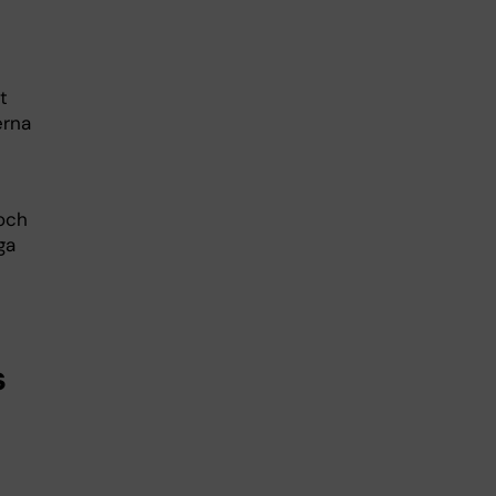
t
erna
 och
ga
s