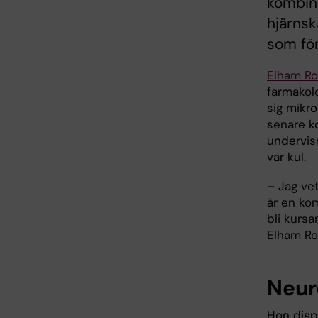
kombine
hjärnsk
som fö
Elham Ro
farmakol
sig mikr
senare k
undervisn
var kul.
– Jag vet
är en kom
bli kurs
Elham Ro
Neur
Hon disp