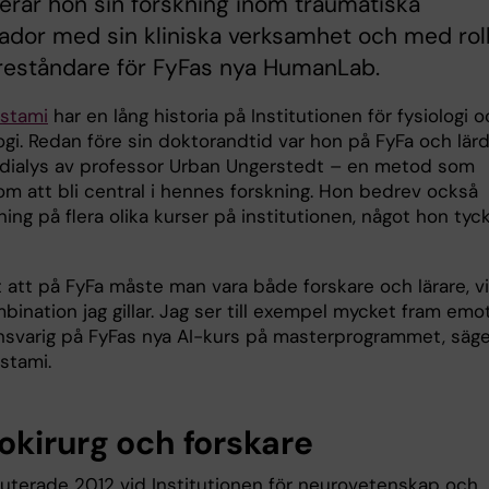
rar hon sin forskning inom traumatiska
ador med sin kliniska verksamhet och med rol
reståndare för FyFas nya HumanLab.
stami
har en lång historia på Institutionen för fysiologi 
ogi. Redan före sin doktorandtid var hon på FyFa och lär
odialys av professor Urban Ungerstedt – en metod som
om att bli central i hennes forskning. Hon bedrev också
ing på flera olika kurser på institutionen, något hon tyc
 att på FyFa måste man vara både forskare och lärare, vi
bination jag gillar. Jag ser till exempel mycket fram emot
ansvarig på FyFas nya AI-kurs på masterprogrammet, säge
stami.
okirurg och forskare
uterade 2012 vid Institutionen för neurovetenskap och