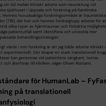
ag sin tid mellan kliniskt arbete som neurokirurg vid
ka sjukhuset i Uppsala och forskning på Karolinska
et. Hennes huvudsakliga forskningsområde är traumatiska
or (TBI), där hon och hennes forskargrupp arbetar för at
rstå olika typer av hjärntrauman och förbättra möjlighet
säga patientutfall samt identifiera och utveckla mer
npassade behandlingsstrategier.
tigt värde i min forskning är att jag både arbetar kliniskt
kt experimentellt. Det skapar en stark translationell bryg
teser kan genereras vid patientens sängkant, testas
kt och återföras till kliniken, säger Elham Rostami.
ståndare för HumanLab – FyFa
ing på translationell
nfysiologi