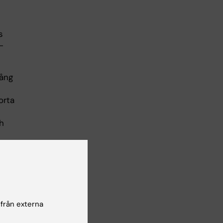
s
-
gång
orta
h
igt
 från externa