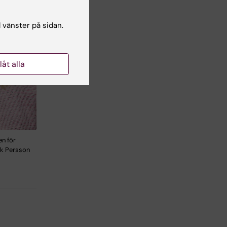
l vänster på sidan.
llåt alla
en för
rik Persson