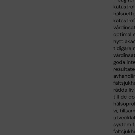
katastrof
hälsoeffe
katastro
vårdinsat
optimal e
nytt ak
tidigare 
vårdinsat
goda int
resultate
avhandli
fältsjukh
rädda liv
till de 
hälsopro
vi, till
utveckla
system f
fältsjukh