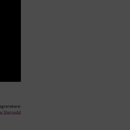
lsgranskare:
na Sternudd