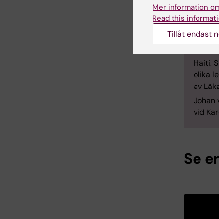
läkare
Mer information om
tropikm
Read this informati
vid KI
Tillåt endast 
von Sch
katastr
Haiti, 
olika 
av Läka
Johan 
vid Kar
Se en