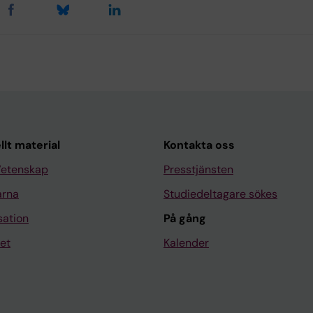
llt material
Kontakta oss
Vetenskap
Presstjänsten
arna
Studiedeltagare sökes
sation
På gång
et
Kalender