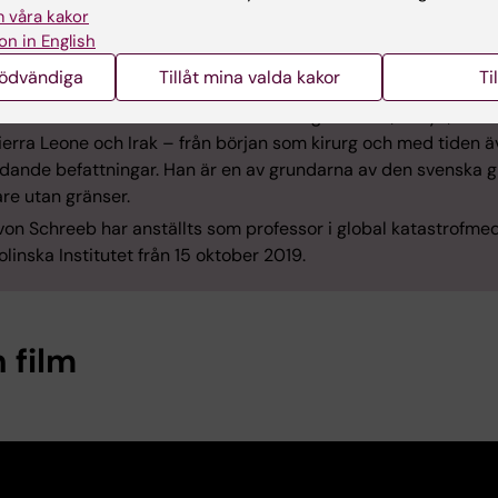
xamen 1987 och läkarlegitimation 1991. Han har studerat
 våra kakor
edicin och är sedan 1995 specialist i allmänkirurgi. Han dis
on in English
 2007 och blev docent 2012.
nödvändiga
Tillåt mina valda kakor
Ti
reeb har sedan 1989 tjänstgjort vid ett stort antal
ofmedicinska insatser i bland annat Afghanistan, Kenya, Pakis
Sierra Leone och Irak – från början som kirurg och med tiden ä
ledande befattningar. Han är en av grundarna av den svenska 
re utan gränser.
von Schreeb har anställts som professor i global katastrofmed
olinska Institutet från 15 oktober 2019.
 film