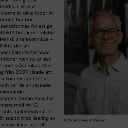
medicin: vilka är
kterna av olika typer av
fer och hur bör
ser utformas för att ge
ffekt? Det är ett relativt
ademisk ämnesområde –
räckte det att
ser i katastrofer hade
entioner men nu är det
t som står i fokus. Min
ng från 2007 visade att
us kom för sent för att
 och var illa anpassade
dominerande
blemen. Sedan dess har
sammans med WHO,
t och implementerat ett
ör snabb mobilisering av
Foto: Andreas Andersson
us som lever upp till