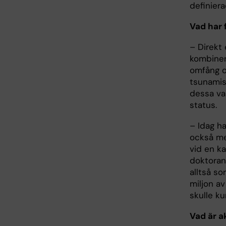
definier
Vad har 
– Direkt
kombiner
omfång o
tsunamis,
dessa va
status.
– Idag h
också me
vid en ka
doktorand
alltså so
miljon av
skulle k
Vad är ak