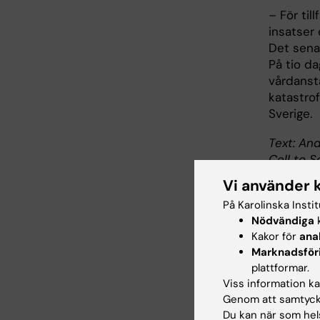
– För til
insatser 
Det senas
På tio d
vårdanstä
katastro
Sverige.
Text: And
Cell to 
Vi använder 
På Karolinska Insti
Nödvändiga
k
Om 
Kakor för
ana
Marknadsför
Profes
plattformar.
Viss information kan
folkhä
Genom att samtycka
Johan 
Du kan när som hels