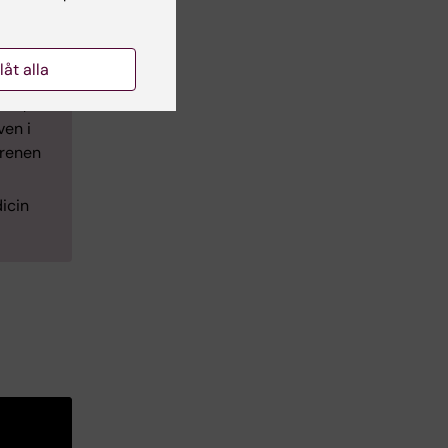
puterade
llåt alla
tan,
ven i
grenen
icin