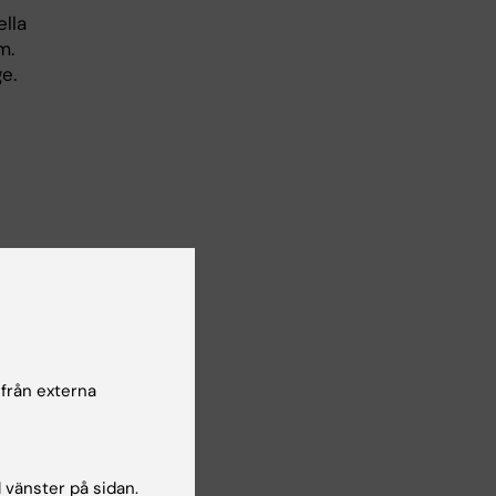
ella
m.
e.
 från externa
l vänster på sidan.