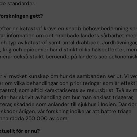
ade standarder.
forskningen gett?
 efter en katastrof krävs en snabb behovsbedömning s
ar information om det drabbade landets sårbarhet med
ch typ av katastrof samt antal drabbade. Jordbävningar
 krig och epidemier har distinkt olika hälsoeffekter, men
rierar också starkt beroende på landets socioekonomis
ar vi mycket kunskap om hur de sambanden ser ut. Vi ve
r om vilka behandlingar och prioriteringar som är effekt
tastrof, som alltid karaktäriseras av resursbrist. Två av 
er har skrivit avhandling om hur man enklast triagerar,
rterar, skadade som anländer till sjukhus i Indien. Där dö
 skador årligen, vår forskning indikerar att bättre triage
unna rädda 250 000 av dem.
tuellt för er nu?