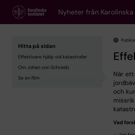
Skip
to
Nyheter från Karolinska 
main
content
Public
Hitta på sidan
Effe
Effektivare hjälp vid katastrofer
Om Johan von Schreeb
När ett
Se en film
jordbäv
och kun
missrik
katastr
Vad fors
– Jag for