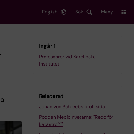
English
Sök
Meny
Ingår i
r
Professorer vid Karolinska
Institutet
Relaterat
la
Johan von Schreebs profilsida
Podden Medicinvetarna: "Redo för
katastrof?"