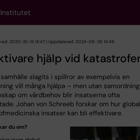
Institutet
erad: 2020-10-13 14:47 | Uppdaterad: 2024-06-26 14:48
ktivare hjälp vid katastrofe
 samhälle slagits i spillror av exempelvis en
ning vill många hjälpa – men utan samordning
skap om vårdbehov blir insatserna ofta
tade. Johan von Schreeb forskar om hur globa
ofmedicinska insatser kan bli effektivare.
kar du om?
skar inom global