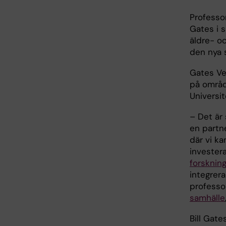
Professor
Gates i 
äldre- o
den nya 
Gates Ven
på områd
Universi
– Det är
en partn
där vi ka
investera
forsknin
integrera
professo
samhälle
Bill Gate