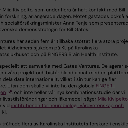
 Miia Kivipelto, som under flera år haft kontakt med Bill
sin forskning, arrangerade dagen. Mötet gästades också 
ch socialförsäkringsminister Anna Tenje som presentera
svenska demensstrategin för Bill Gates.
tures har sedan fem år tillbaka stöttat flera stora proj
et Alzheimers sjukdom på KI, på Karolinska
tetssjukhuset och på FINGERS Brain Health Institute.
 speciellt att samverka med Gates Ventures. De agerar 
er i våra projekt och bistår bland annat med en plattfor
n dela data internationellt, vilket i sin tur kan ge fler
re. Utan dem skulle vi inte ha den globala
FINGER-
gen
, och inte heller vår nya kombinationsstudie där vi
r livsstilsförändringar och läkemedel, säger
Miia Kivipelto
r vid
institutionen för neurobiologi, vårdvetenskap och
, KI.
s träffade flera av Karolinska Institutets forskare i enskil