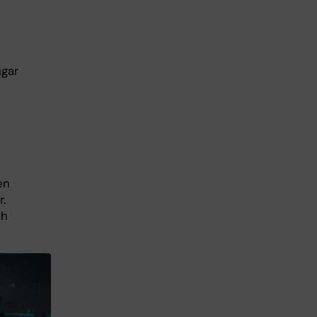
ngar
en
r.
ch