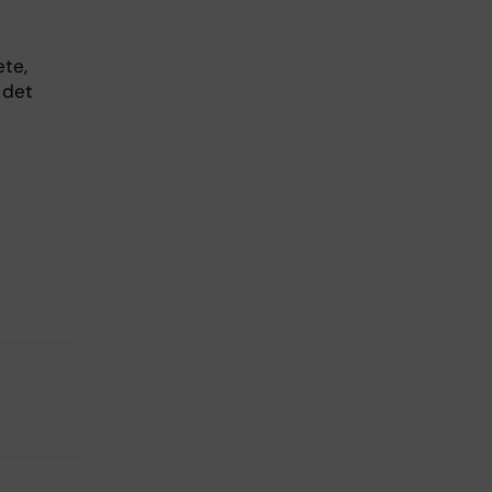
ete,
 det