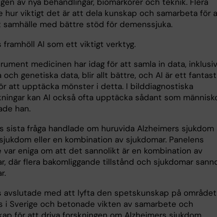
gen av nya behandlingar, biomarkörer och teknik. Flera
 hur viktigt det är att dela kunskap och samarbeta för a
t samhälle med bättre stöd för demenssjuka.
s framhöll AI som ett viktigt verktyg.
rument medicinen har idag för att samla in data, inklusi
 och genetiska data, blir allt bättre, och AI är ett fantast
ör att upptäcka mönster i detta. I bilddiagnostiska
ningar kan AI också ofta upptäcka sådant som människ
ade han.
s sista fråga handlade om huruvida Alzheimers sjukdom 
sjukdom eller en kombination av sjukdomar. Panelens
e var eniga om att det sannolikt är en kombination av
r, där flera bakomliggande tillstånd och sjukdomar sanno
r.
es avslutade med att lyfta den spetskunskap på området
s i Sverige och betonade vikten av samarbete och
kap för att driva forskningen om Alzheimers sjukdom