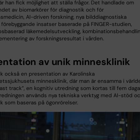
r han fick möjlighet att ställa frågor. Det handlade om
det av biomarkörer för diagnostik och för
smedicin, AI-driven forskning, nya bilddiagnostiska
 förebyggande insatser baserade på FINGER-studien,
psbaserad läkemedelsutveckling, kombinationsbehandli
ementering av forskningsresultat i vården.
entation av unik minnesklinik
ck också en presentation av Karolinska
tetssjukhusets minnesklinik, där man är ensamma i värld
ast track”, en kognitiv utredning som kortas till fem daga
redningen används nya tekniska verktyg med AI-stöd o
ik som baseras på ögonrörelser.