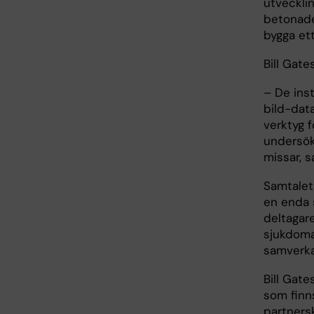
utvecklin
betonade
bygga et
Bill Gate
– De inst
bild-data
verktyg f
undersök
missar, s
Samtalet
en enda 
deltagar
sjukdoma
samverka
Bill Gat
som finn
partners