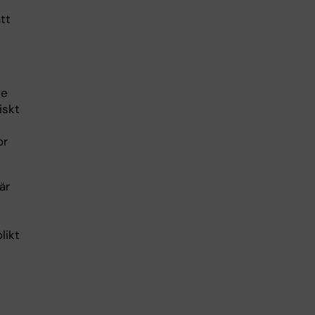
tt
ve
iskt
or
är
likt