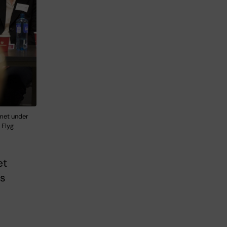
mmet under
 Flyg
et
ns