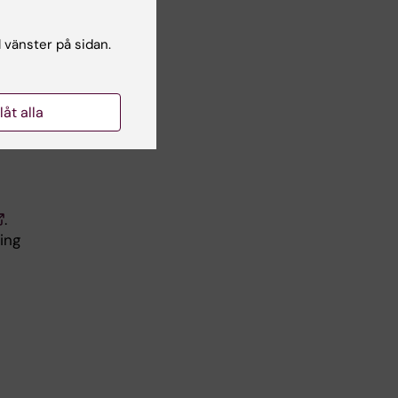
l vänster på sidan.
lan
llåt alla
,
.
ing