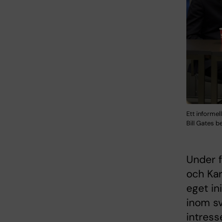
Ett informe
Bill Gates b
Under f
och Kar
eget in
inom sv
intress