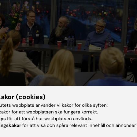
kakor (cookies)
esök träffade Bill Gates några av Sveriges ledande experter på Alzheimeromr
tutets webbplats använder vi kakor för olika syften:
to, Eric Westman, Henrik Zetterberg och Maria Ankarcrona. Foto: Erik Flyg
akor för att webbplatsen ska fungera korrekt.
lys
för att förstå hur webbplatsen används.
nte första gången som Bill Gates besöker KI. Sedan 2007 
ingskakor
för att visa och spåra relevant innehåll och annonser
lsammans med sin tidigare hustru Melinda Gates,
ktor vid KI. Utmärkelsen gavs för deras betydande insat