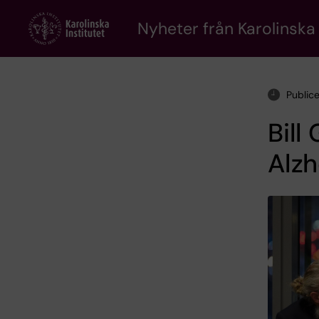
Skip
to
Nyheter från Karolinska 
main
content
Public
Bill
Alzh