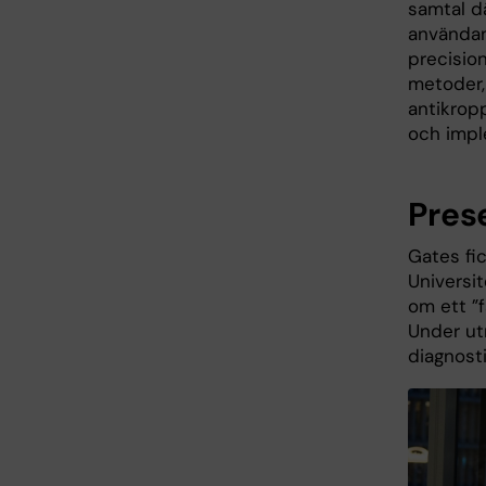
samtal dä
användan
precision
metoder,
antikrop
och impl
Pres
Gates fi
Universi
om ett ”f
Under ut
diagnost