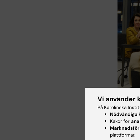
Vi använder 
Under sitt b
På Karolinska Insti
Miia Kivipel
Nödvändiga
k
Kakor för
ana
Det är i
Marknadsför
han, til
plattformar.
hedersdo