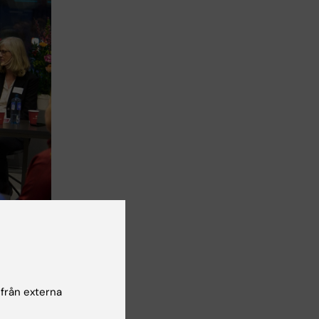
ådet. Fr v
är
 från externa
ser