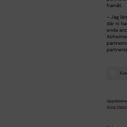
framåt.
– Jag lä
där ni ha
enda and
Alzheimer
partnerna
partners
Fin
Tags
Uppdatera
Anne Hamm