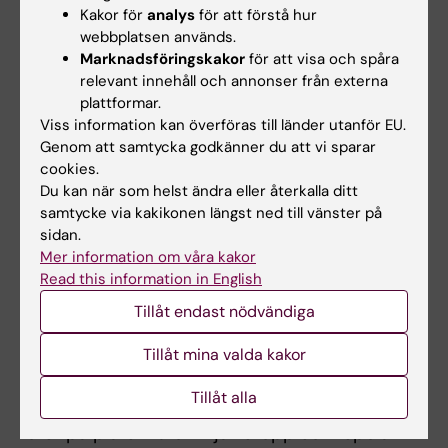
rädda liv.
Kakor för
analys
för att förstå hur
webbplatsen används.
Marknadsföringskakor
för att visa och spåra
Vad betyder den här vinsten för er
relevant innehåll och annonser från externa
plattformar.
framöver?
Viss information kan överföras till länder utanför EU.
– Det här är kunskaper som vi ska ha med oss
Genom att samtycka godkänner du att vi sparar
cookies.
hela tiden i jobbet. Men vinsten sporrar. Vi i
Du kan när som helst ändra eller återkalla ditt
laget vill ta vara på möjligheten att bli
samtycke via kakikonen längst ned till vänster på
ambassadörer för HLR. Jag har förmånen att
sidan.
utbilda väldigt mycket folk både studenter på
Mer information om våra kakor
NVS och KI, personal inom vården och lekmän
Read this information in English
i övriga samhället. EM-guldet gör det kanske
Tillåt endast nödvändiga
ännu tydligare för mina kursdeltagare att jag
kan detta och vet vad jag pratar om. Även om
Tillåt mina valda kakor
vi nu vunnit EM, så finns det ett allvar bakom
Tillåt alla
och det är att förmedla att det är den som är
först på plats vid ett hjärtstopp som spelar