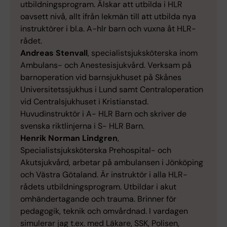
utbildningsprogram. Älskar att utbilda i HLR
oavsett nivå, allt ifrån lekmän till att utbilda nya
instruktörer i bl.a. A-hlr barn och vuxna åt HLR-
rådet.
Andreas Stenvall
, specialistsjuksköterska inom
Ambulans- och Anestesisjukvård. Verksam på
barnoperation vid barnsjukhuset på Skånes
Universitetssjukhus i Lund samt Centraloperation
vid Centralsjukhuset i Kristianstad.
Huvudinstruktör i A- HLR Barn och skriver de
svenska riktlinjerna i S- HLR Barn.
Henrik Norman Lindgren
,
Specialistsjuksköterska Prehospital- och
Akutsjukvård, arbetar på ambulansen i Jönköping
och Västra Götaland. Är instruktör i alla HLR-
rådets utbildningsprogram. Utbildar i akut
omhändertagande och trauma. Brinner för
pedagogik, teknik och omvårdnad. I vardagen
simulerar jag t.ex. med Läkare, SSK, Polisen,