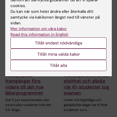
Genom att samtycka godkänner du att vi sparar
När Gottfrid Rehnman och
Den 5 juni examinerades den
cookies.
hans kursare på det 5,5-åriga
sista kullen studenter från det
Du kan när som helst ändra eller återkalla ditt
läkarprogrammet går…
5,5-åriga…
samtycke via kakikonen längst ned till vänster på
sidan.
Mer information om våra kakor
Read this information in English
Tillåt endast nödvändiga
Tillåt mina valda kakor
Tillåt alla
17 jun 2026
10 jun 2026
Pedagogiska
Två dagar av firande,
framgångar förs
stolthet och glädje
vidare till det nya
när KI-studenter tog
läkarprogrammet
examen
Den 5 juni examinerades den
Under två högtidliga och
sista kullen studenter från det
glädjefyllda dagar har KI firat
5,5-åriga…
studenter som…