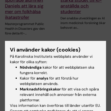
sporrade alumnen
stärka stödet till KI-
Daniels att lära sig
anställda och
mer om folkhälsa
studenter
ikatastrofer
Den snabba utvecklingen av AI
inom medicinsk forskning ökar
Masterprogrammet Public
behovet av…
Health in Disasters gav den
före detta KI-…
Vi använder kakor (cookies)
På Karolinska Institutets webbplats använder vi
kakor för olika syften:
Nödvändiga
kakor för att webbplatsen ska
fungera korrekt.
Kakor för
analys
för att förstå hur
webbplatsen används.
17 jun 2026
17 jun 2026
Marknadsföringskakor
för att visa och spåra
Nu går "sista kullen"
Pedagogiska
relevant innehåll och annonser från externa
från gamla
framgångar förs
plattformar.
läkarprogrammet ut i
vidare till det nya
Viss information kan överföras till länder utanför EU.
yrkeslivet
läkarprogrammet