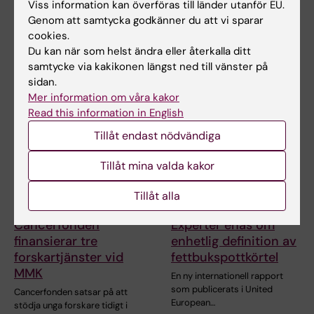
American Surgical
Sammansättningen av
Viss information kan överföras till länder utanför EU.
Association
tarmens bakterier hänger
Genom att samtycka godkänner du att vi sparar
samman med hur mycket
cookies.
Professor Anna Martling vid
latent…
Karolinska Institutet har
Du kan när som helst ändra eller återkalla ditt
utsetts till…
samtycke via kakikonen längst ned till vänster på
sidan.
Mer information om våra kakor
Read this information in English
Tillåt endast nödvändiga
Tillåt mina valda kakor
Tillåt alla
23 mar 2026
4 mar 2026
Cancerfonden
Experter enas om
finansierar tre
enhetlig definition av
forskartjänster vid
fettbukspottkörtel
MMK
En ny internationell rapport
som publicerats i United
Cancerfonden satsar på att
European…
stödja unga forskare tidigt i