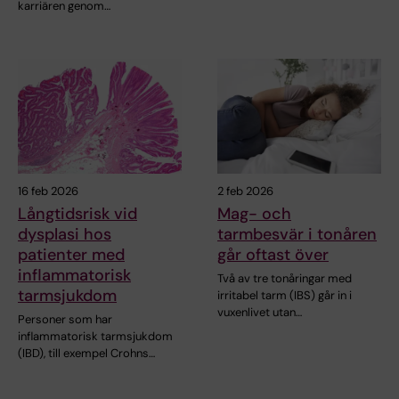
karriären genom…
16 feb 2026
2 feb 2026
Långtidsrisk vid
Mag- och
dysplasi hos
tarmbesvär i tonåren
patienter med
går oftast över
inflammatorisk
Två av tre tonåringar med
tarmsjukdom
irritabel tarm (IBS) går in i
vuxenlivet utan…
Personer som har
inflammatorisk tarmsjukdom
(IBD), till exempel Crohns…