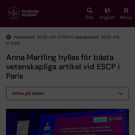
Skip
to
main
Sök
English
Meny
content
Publicerad: 2025-09-17 11:04 | Uppdaterad: 2025-09-
17 11:50
Anna Martling hyllas för bästa
vetenskapliga artikel vid ESCP i
Paris
Hitta på sidan