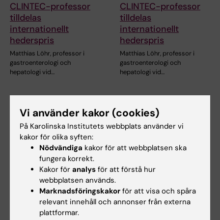
CLINTEC-professor
CLINTEC-professor
tilldelas
tilldelas
internationellt
internationellt
hederspris
hederspris
Matthias Löhr, professor i
Matthias Löhr, professor i
gastroenterologi och
gastroenterologi och
hepatologi vid…
hepatologi vid…
Vi använder kakor (cookies)
På Karolinska Institutets webbplats använder vi
kakor för olika syften:
Nödvändiga
kakor för att webbplatsen ska
fungera korrekt.
Kakor för
analys
för att förstå hur
24 apr 2026
9 apr 2026
webbplatsen används.
Professor Anna
Tarmbakterier
Marknadsföringskakor
för att visa och spåra
Martling utsedd till
kopplas till mängden
relevant innehåll och annonser från externa
hedersledamot i
latent hiv
plattformar.