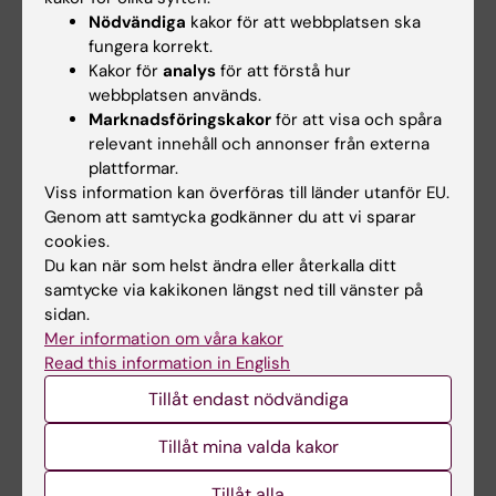
Med Dr Ann-Sofie Rudberg
Nödvändiga
kakor för att webbplatsen ska
som är forskare på Karolinska
fungera korrekt.
Institutet och…
Kakor för
analys
för att förstå hur
webbplatsen används.
Marknadsföringskakor
för att visa och spåra
relevant innehåll och annonser från externa
plattformar.
Viss information kan överföras till länder utanför EU.
Genom att samtycka godkänner du att vi sparar
cookies.
Du kan när som helst ändra eller återkalla ditt
12 feb 2026
25 sep 2025
samtycke via kakikonen längst ned till vänster på
Ny studie visar hur
Nyckelprotein för
sidan.
Mer information om våra kakor
hjärnans tidiga
fästingsmitta avslöjat
Read this information in English
utveckling påverkas
- så tar sig TBE-virus
av nyckelgen
in i hjärnceller
Tillåt endast nödvändiga
Nya forskningsresultat från
Forskare vid Karolinska
Karolinska Institutet visar hur
Institutet har tillsammans med
Tillåt mina valda kakor
genen HNRNPU…
internationella…
Tillåt alla