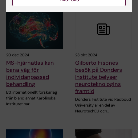
20 dec 2024
23 okt 2024
MS-hjärnatlas kan
Gilberto Fisones
bana väg för
besök på Donders
individanpassad
Institute belyser
behandling
neuroteknologins
framtid
Ett internationellt forskarlag
från bland annat Karolinska
Donders Institute vid Radboud
Institutet har…
University är en del av
NeurotechEU och…