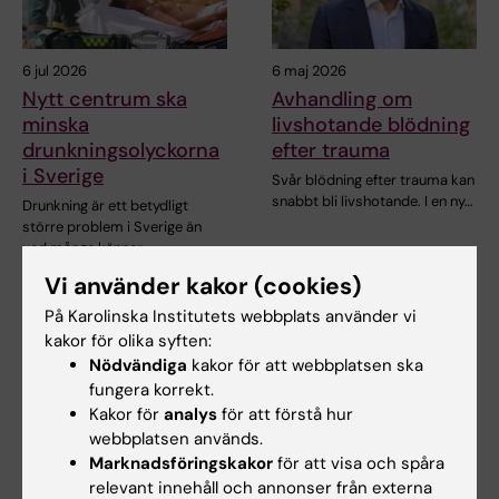
6 jul 2026
6 maj 2026
Nytt centrum ska
Avhandling om
minska
livshotande blödning
drunkningsolyckorna
efter trauma
i Sverige
Svår blödning efter trauma kan
snabbt bli livshotande. I en ny…
Drunkning är ett betydligt
större problem i Sverige än
vad många känner…
Vi använder kakor (cookies)
På Karolinska Institutets webbplats använder vi
kakor för olika syften:
Nödvändiga
kakor för att webbplatsen ska
fungera korrekt.
Kakor för
analys
för att förstå hur
webbplatsen används.
Marknadsföringskakor
för att visa och spåra
14 apr 2026
16 mar 2026
relevant innehåll och annonser från externa