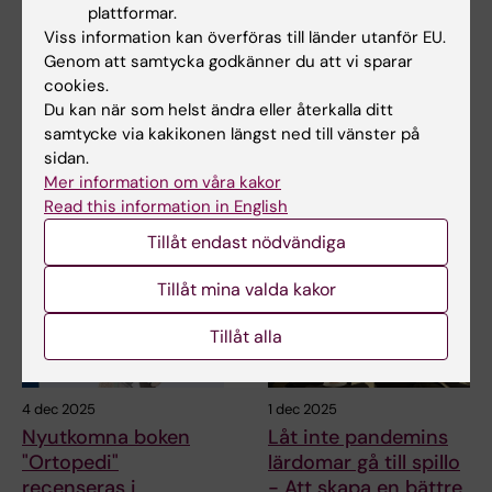
Avhandling om
Ny docent i ortopedi
plattformar.
behandling vid
vid institutionen för
Viss information kan överföras till länder utanför EU.
främre
klinisk vetenskap,
Genom att samtycka godkänner du att vi sparar
korsbandsskada
intervention och
cookies.
teknik - CLINTEC
Du kan när som helst ändra eller återkalla ditt
En främre korsbandsskada är
samtycke via kakikonen längst ned till vänster på
en allvarlig knäskada som ofta
Vid docenturnämndens
drabbar unga,…
sidan.
sammanträde den 19 februari
Mer information om våra kakor
2026 beslutade man att…
Read this information in English
Tillåt endast nödvändiga
Tillåt mina valda kakor
Tillåt alla
4 dec 2025
1 dec 2025
Nyutkomna boken
Låt inte pandemins
"Ortopedi"
lärdomar gå till spillo
recenseras i
- Att skapa en bättre