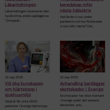
Läkartidningen
beredskap inför
nästa hälsokris
Läkartidningen recenserar den
nyutkomna, andra upplagan av
Vad lärde vi oss under
"Ortopedi…
pandemin och hur förbereder
vi oss inför nästa? Det…
23 sep 2025
23 sep 2025
Vill öka kunskapen
Avhandling kartlägger
om hjärtstopp i
skottskador i Sverige
sjukhusmiljö
Skottskador har ökat markant
i Sverige under det senaste
Varje år får cirka 2500
decenniet, och…
patienter i Sverige hjärtstopp