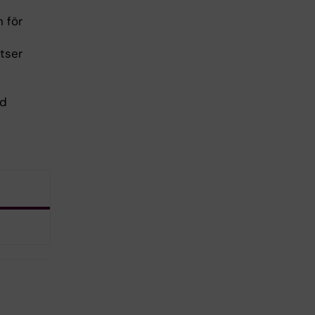
 för
atser
nd