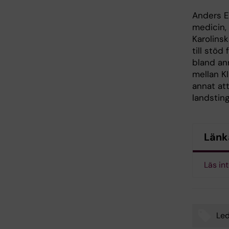
Anders Ek
medicin,
Karolinsk
till stö
bland ann
mellan K
annat at
landstin
Länk
Läs in
Led
Tags