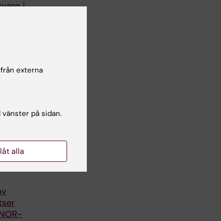
rvaro i
ör
ster för
e teknik
utet
ion
 från externa
gar
l vänster på sidan.
llåt alla
av
tser
d NOR-