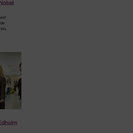
 Nobel
utet
de
rets
 Edholm