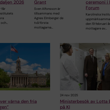
daljen 2026
Grant
ceremoni i
Forum
 får
Sven Alfonsson är
nstitutets
tillsammans med
Karolinska Instit
ora
Agnes Elmberger de
uppmärksamma
j och…
två första
den 19 februari å
mottagarna…
mottagare av…
24 nov 2025
ver värna den fria
Ministerbesök av Lotta
gen”
på KI