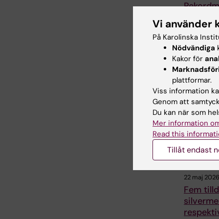
Rekordm
lika vill
Vi använder 
Pridepa
På Karolinska Insti
Sensommar
Nödvändiga
k
värmde öve
Kakor för
ana
Stockholm 
Marknadsför
Karolinska I
deltog i…
plattformar.
Viss information kan
Genom att samtycka
Du kan när som hels
Mer information om
Read this informati
Tillåt endast 
22 maj 202
Fem till
silverme
respekti