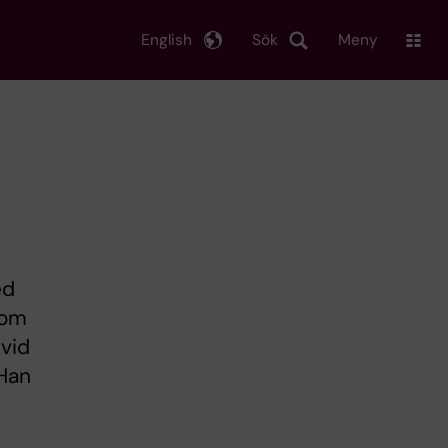
English
Sök
Meny
ed
bom
 vid
 Han