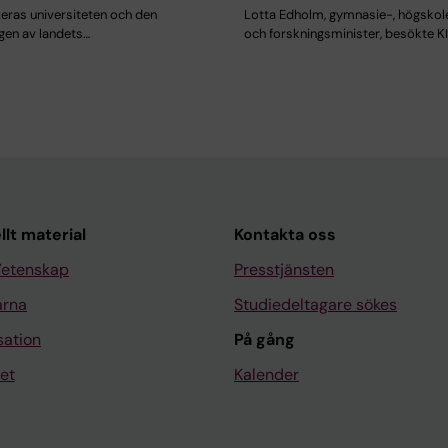
keras universiteten och den
Lotta Edholm, gymnasie-, högskol
ngen av landets…
och forskningsminister, besökte K
llt material
Kontakta oss
Vetenskap
Presstjänsten
arna
Studiedeltagare sökes
sation
På gång
et
Kalender