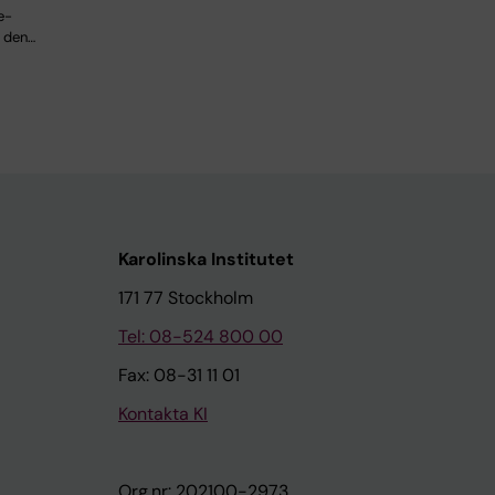
e-
I den…
Karolinska Institutet
171 77 Stockholm
Tel: 08-524 800 00
Fax: 08-31 11 01
Kontakta KI
Org.nr: 202100-2973