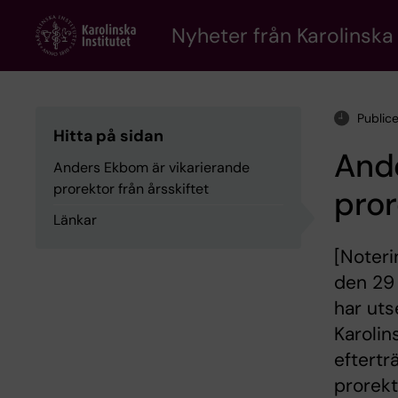
Skip
to
Nyheter från Karolinska 
main
content
Public
Hitta på sidan
And
Anders Ekbom är vikarierande
prorektor från årsskiftet
pror
Länkar
[Noteri
den 29 
har uts
Karolin
eftertr
prorekt