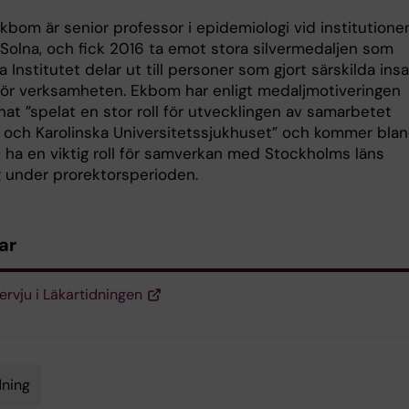
bom är senior professor i epidemiologi vid institutionen
 Solna, och fick 2016 ta emot stora silvermedaljen som
a Institutet delar ut till personer som gjort särskilda ins
d för verksamheten. Ekbom har enligt medaljmotiveringen
at ”spelat en stor roll för utvecklingen av samarbetet
I och Karolinska Universitetssjukhuset” och kommer bla
t ha en viktig roll för samverkan med Stockholms läns
g under prorektorsperioden.
ar
tervju i Läkartidningen
ning