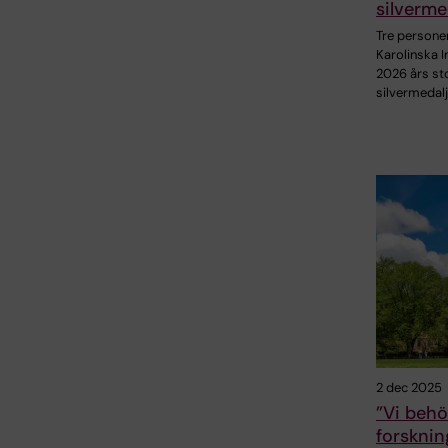
silverme
Tre personer
Karolinska I
2026 års st
silvermedal
2 dec 2025
”Vi behö
forsknin