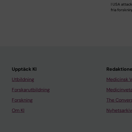
I USA attac
fria forskni
Upptäck KI
Redaktione
Utbildning
Medicinsk 
Forskarutbildning
Medicinvet
Forskning
The Conver
Om KI
Nyhetsarkiv