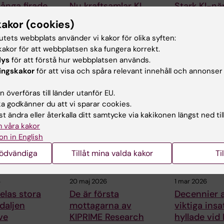
ånga firade
Nu kraftsamlar KI
Stark KI-nä
kor med KI i
inom medicinsk
utlysning f
kakor (cookies)
raden
beredskap
excellensklu
tutets webbplats använder vi kakor för olika syften:
banbrytand
solen
KI gör en strategisk
akor för att webbplatsen ska fungera korrekt.
r
satsning på området
Karolinska Instit
lys
för att förstå hur webbplatsen används.
när
medicinsk
är värdorganisat
ingskakor
för att visa och spåra relevant innehåll och annonser
nstitutet
beredskap. Målet är
för nio ansöknin
att…
och KI-…
 överföras till länder utanför EU.
 godkänner du att vi sparar cookies.
t ändra eller återkalla ditt samtycke via kakikonen längst ned til
 våra kakor
on in English
nödvändiga
Tillåt mina valda kakor
Ti
6
20 maj 2026
1 mar 2026
delas stora
De är första
Decennier 
daljen
mottagarna av
viktiga insa
ve
KIPRIME Research
hyllade vi