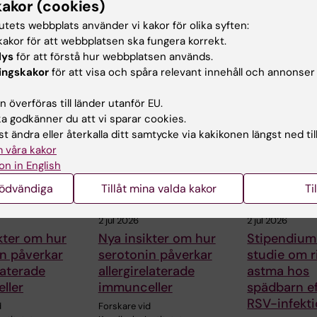
kakor (cookies)
tutets webbplats använder vi kakor för olika syften:
akor för att webbplatsen ska fungera korrekt.
lys
för att förstå hur webbplatsen används.
ingskakor
för att visa och spåra relevant innehåll och annonser
ade artiklar
 överföras till länder utanför EU.
 godkänner du att vi sparar cookies.
t ändra eller återkalla ditt samtycke via kakikonen längst ned til
 våra kakor
on in English
nödvändiga
Tillåt mina valda kakor
Ti
2 jul 2026
2 jul 2026
kter om hur
Nya insikter om hur
Stipendium
n påverkar
serotonin påverkar
studie om r
laterade
allergirelaterade
astma hos
ller
immunceller
spädbarn ef
RSV-infekt
d
Forskare vid