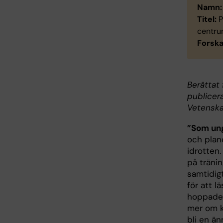
Namn:
Titel:
P
centrum
Forska
Berättat 
publicer
Vetenska
”Som ung
och plan
idrotten
på träni
samtidigt
för att lä
hoppades 
mer om k
bli en än