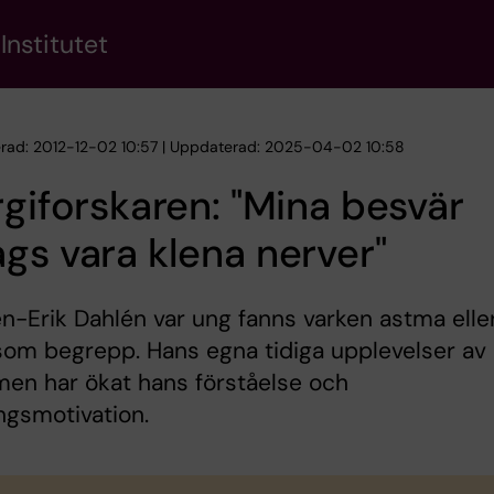
Institutet
erad: 2012-12-02 10:57 | Uppdaterad: 2025-04-02 10:58
rgiforskaren: "Mina besvär
gs vara klena nerver"
n-Erik Dahlén var ung fanns varken astma elle
 som begrepp. Hans egna tidiga upplevelser av
en har ökat hans förståelse och
ngsmotivation.