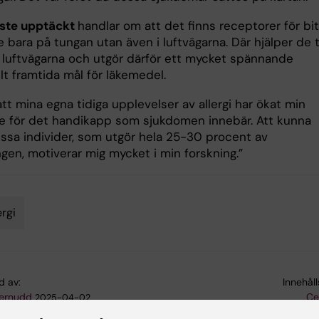
aste upptäckt
handlar om att det finns receptorer för bit
 bara på tungan utan även i luftvägarna. Där hjälper de ti
a luftvägarna och utgör därför ett mycket spännande
lt framtida mål för läkemedel.
att mina egna tidiga upplevelser av allergi har ökat min
se för det handikapp som sjukdomen innebär. Att kunna
essa individer, som utgör hela 25-30 procent av
gen, motiverar mig mycket i min forskning.”
ergi
d av:
Innehål
ternudd
Ce
2025-04-02