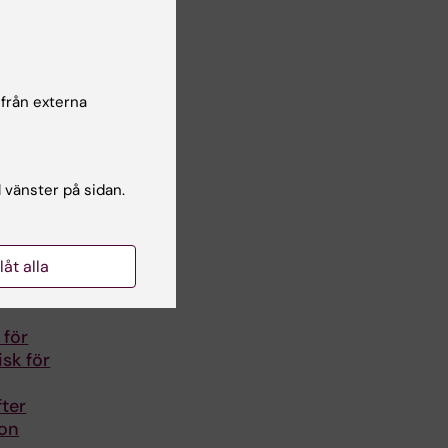
 från externa
l vänster på sidan.
llåt alla
 för
isk för
ter
ion