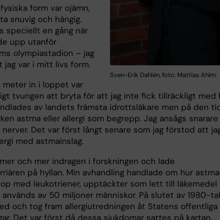
fysiska form var ojämn,
fta snuvig och hängig.
s speciellt en gång när
de upp utanför
ms olympiastadion – jag
 jag var i mitt livs form.
Sven-Erik Dahlén, foto: Mattias Ahlm.
meter in i loppet var
igt tvungen att bryta för att jag inte fick tillräckligt med l
ndlades av landets främsta idrottsläkare men på den ti
rken astma eller allergi som begrepp. Jag ansågs snarare
a nerver. Det var först långt senare som jag förstod att ja
lergi med astmainslag.
 mer och mer indragen i forskningen och lade
arriären på hyllan. Min avhandling handlade om hur astma
hop med leukotriener, upptäckter som lett till läkemedel
 används av 50 miljoner människor. På slutet av 1980-ta
ed och tog fram allergiutredningen åt Statens offentliga
ar. Det var först då dessa sjukdomar sattes på kartan.