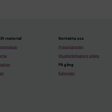
llt material
Kontakta oss
Vetenskap
Presstjänsten
arna
Studiedeltagare sökes
sation
På gång
et
Kalender