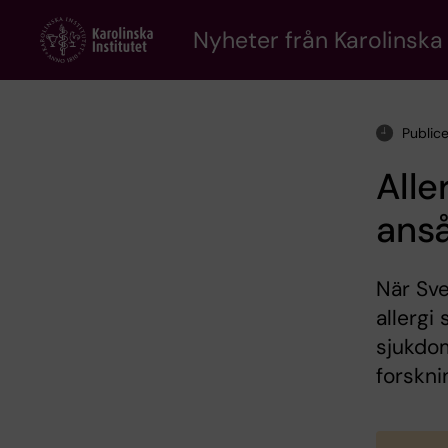
Skip
to
Nyheter från Karolinska 
main
content
Public
Alle
anså
När Sve
allergi
sjukdom
forskni