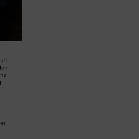
uft.
den
 ha
g
let