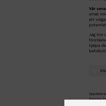
Vår sen
smak inte
att vidg
potentiel
Jag tror 
förståel
hjälpa d
befolknin
All
Tags
Uppdatera
Katarina S