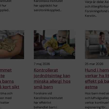
nstitutet
Karolinska Institutet
Varje år delar A
t hur
har upptäckt hur
och Allergiförbu
opplad…
serotoninkopplad…
Forskningsfond 
Kerstin…
7 maj 2026
25 mar 2026
hemmet
Kontrollerat
Hund i he
nte
jordnötsintag kan
verkar ha li
a barns
minska allergi hos
effekt på b
 kort sikt
små barn
astma
stma och
Forskare vid
Hos barn med a
 bor med
Karolinska Institutet
och luftvägsaller
a katter
har effektivt
verkar kontinuerl
…
behandlat barn i
exponering för…