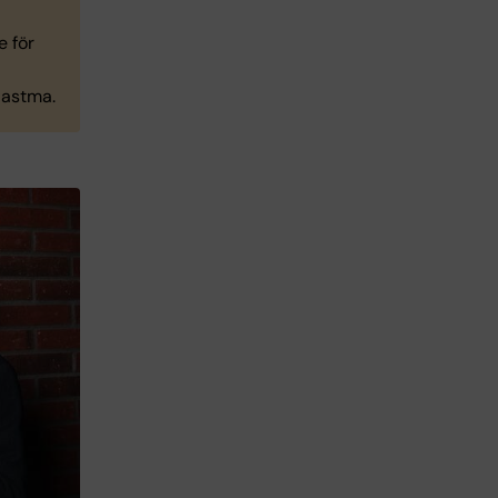
e för
 astma.