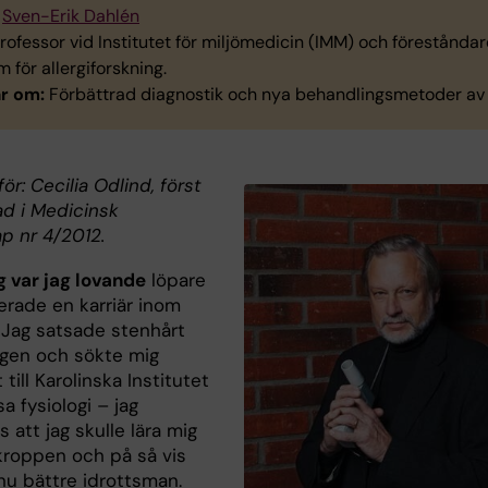
Sven-Erik Dahlén
rofessor vid Institutet för miljömedicin (IMM) och föreståndar
 för allergiforskning.
r om:
Förbättrad diagnostik och nya behandlingsmetoder av
för: Cecilia Odlind, först
ad i Medicinsk
p nr 4/2012.
 var jag lovande
löpare
erade en karriär inom
. Jag satsade stenhårt
ngen och sökte mig
 till Karolinska Institutet
sa fysiologi – jag
att jag skulle lära mig
roppen och på så vis
nu bättre idrottsman.