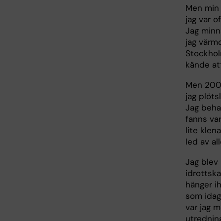
Men min 
jag var o
Jag minn
jag värm
Stockhol
kände att
Men 200 
jag plötsl
Jag beha
fanns va
lite klen
led av al
Jag blev
idrottsk
hänger i
som idag
var jag m
utredning