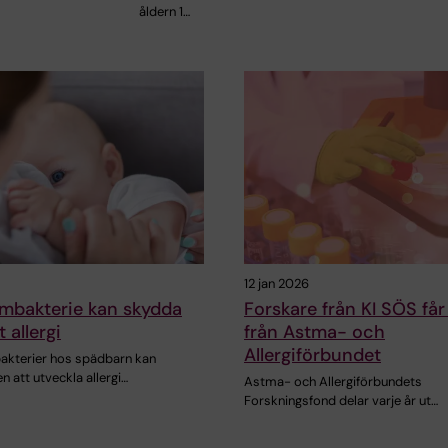
åldern 1…
12 jan 2026
rmbakterie kan skydda
Forskare från KI SÖS får
 allergi
från Astma- och
Allergiförbundet
akterier hos spädbarn kan
n att utveckla allergi…
Astma- och Allergiförbundets
Forskningsfond delar varje år ut…