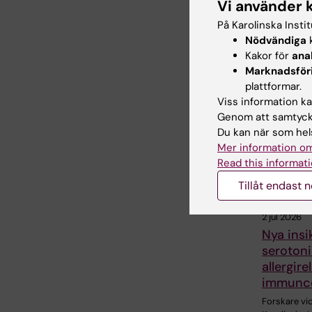
Vi använder 
På Karolinska Insti
Dela
Nödvändiga
k
Kakor för
ana
Marknadsför
plattformar.
Relater
Viss information kan
Genom att samtycka
Du kan när som hels
Mer information om
Read this informati
Tillåt endast 
2 jul 2026
Nya insi
serotoni
allergire
immunce
Forskare vi