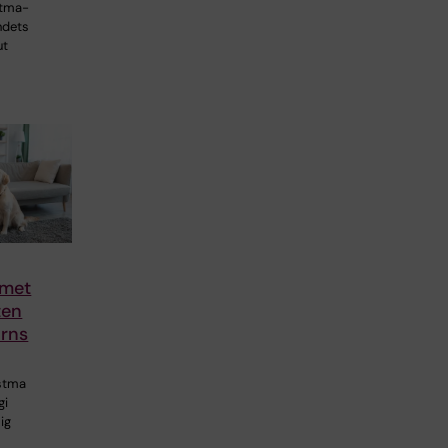
stma-
ndets
ut
mmet
ten
arns
stma
gi
ig