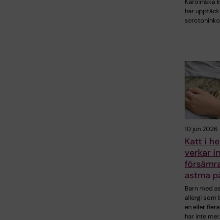
Karolinska I
har upptäck
serotonink
10 jun 2026
Katt i 
verkar i
försämr
astma på
Barn med a
allergi som
en eller fler
har inte mer