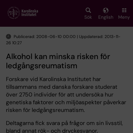
Skip
to
main
Sök
English
Meny
content
Publicerad: 2008-06-10 00:00 | Uppdaterad: 2013-11-
26 10:27
Alkohol kan minska risken för
ledgångsreumatism
Forskare vid Karolinska Institutet har
tillsammans med danska forskare studerat
över 2750 individer för att undersöka hur
genetiska faktorer och miljöaspekter påverkar
risken för ledgångsreumatism.
Deltagarna fick svara på frågor om sin livsstil,
bland annat rök- och dryckesvanor.