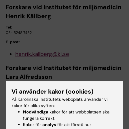
Forskare vid Institutet för miljömedicin
Henrik Källberg
Tel:
08- 5248 7482
E-post:
henrik.kallberg@ki.se
Forskare vid Institutet för miljömedicin
Lars Alfredsson
Tel:
Vi använder kakor (cookies)
+46 8 524 87 488
På Karolinska Institutets webbplats använder vi
E-post:
kakor för olika syften:
Nödvändiga
kakor för att webbplatsen ska
lars.alfredsson@ki.se
fungera korrekt.
Kakor för
analys
för att förstå hur