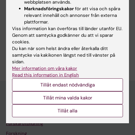
webbplatsen används.
Marknadsföringskakor
för att visa och spåra
Uppdaterad av:
relevant innehåll och annonser från externa
Webb Admin
2013-11-26
plattformar.
Viss information kan överföras till länder utanför EU.
Genom att samtycka godkänner du att vi sparar
Dela
cookies.
Du kan när som helst ändra eller återkalla ditt
samtycke via kakikonen längst ned till vänster på
sidan.
Mer information om våra kakor
Read this information in English
Tillåt endast nödvändiga
Tillåt mina valda kakor
Upptäck KI
Tillåt alla
Utbildning
Forskarutbildning
Forskning