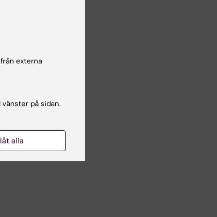
r
till
en
 från externa
l vänster på sidan.
eaktion
llåt alla