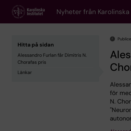
Skip
to
Nyheter från Karolinska 
main
content
Public
Hitta på sidan
Ales
Alessandro Furlan får Dimitris N.
Chorafas pris
Chor
Länkar
Alessan
för med
N. Chor
"Neuron
autono