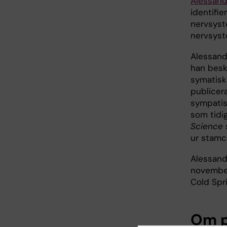
Alessand
identifi
nervsyst
nervsyst
Alessandr
han beskr
symatisk
publicer
sympatis
som tidig
Science
ur stamce
Alessand
november
Cold Spr
Om p