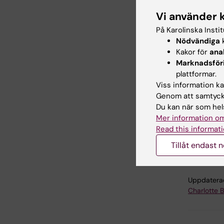
Dimitris 
Vi använder 
sedan 19
På Karolinska Insti
Karolinsk
Nödvändiga
k
nydisput
Kakor för
ana
av dokto
Marknadsför
disputati
plattformar.
Viss information kan
Genom att samtycka
Länk
Du kan när som hels
Mer information om
Read this informati
Läs oc
Tillåt endast 
Uppdatera
Charlotte 