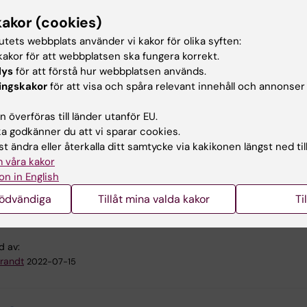
N. Chorafas Foundation inrättades 1992 och stiftelsen ha
kakor (cookies)
96 ett samarbete med 23 partneruniversitet, däribland
tutets webbplats använder vi kakor för olika syften:
a Institutet. Ämnesområdet ”Medical science” vänder sig 
akor för att webbplatsen ska fungera korrekt.
erade alternativt doktorander som befinner sig i slutfas
lys
för att förstå hur webbplatsen används.
randarbetet. Kandidaterna får vara högst 30 år vid
ingskakor
för att visa och spåra relevant innehåll och annonser
on.
 överföras till länder utanför EU.
 godkänner du att vi sparar cookies.
ar
t ändra eller återkalla ditt samtycke via kakikonen längst ned til
 våra kakor
on in English
kså nyhet: Särskilda nervceller för gåshud och bröstvårtans r
nödvändiga
Tillåt mina valda kakor
Ti
d av:
Brandt
2022-07-15