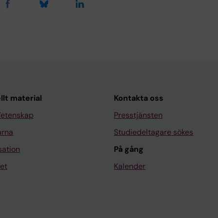
llt material
Kontakta oss
Vetenskap
Presstjänsten
arna
Studiedeltagare sökes
sation
På gång
et
Kalender