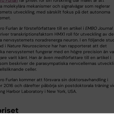
ro Furlan
får priset för sin forskning där målet är att
era molekylära mekanismer och signalvägar som reglerar
emets utveckling, med särskilt fokus på det autonoma
emet.
o Furlan är försteförfattare till en artikel i
EMBO Journal
iver transkriptionsfaktorn HMX1 roll för utveckling av de
a nervsystemets noradrenerga neuron. I en följande stu
ad i
Nature Neuroscience
har han rapporterat att det
ka nervsystemet fungerar med en högre precision än v
are varit känt. Han är även medförfattare till en artikel i
som beskriver de parasympatiska nervcellernas utveckl
llsliknande celler.
ro Furlan kommer att försvara sin doktorsavhandling i
 2016 och därefter påbörja sin postdoktorala träning vi
ing Harbor Laboratory i New York, USA.
riset