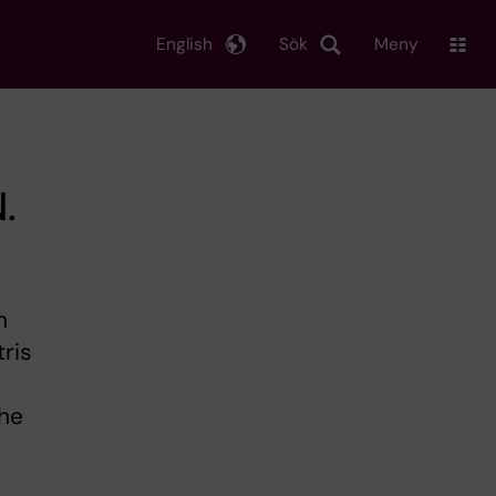
English
Sök
Meny
.
n
tris
the