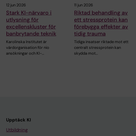
12 jun 2026
11 jun 2026
Stark KI-närvaro i
Riktad behandling av
utlysning för
ett stressprotein kan
excellenskluster för
förebygga effekter av
banbrytande teknik
tidig trauma
Karolinska Institutet är
Tidiga insatser riktade mot ett
värdorganisation för nio
centralt stressprotein kan
ansökningar och KI-…
skydda mot…
Upptäck KI
Utbildning