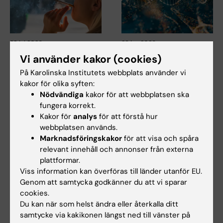
23 jul 2026
29 jun 2026
KI-forskare bidrar till
HELIX beviljas stort
Vi använder kakor (cookies)
nya WHO-riktlinjer
STINT-anslag för att
På Karolinska Institutets webbplats använder vi
för att förebygga
bygga långsiktig
kakor för olika syften:
demens
ekosystemsplattform
Nödvändiga
kakor för att webbplatsen ska
med Brasilien
Professor Miia Kivipelto och
fungera korrekt.
flera forskare vid Karolinska
Karolinska Institutet leder det
Kakor för
analys
för att förstå hur
Institutet har…
nystartade projektet HELIX,
webbplatsen används.
som har…
Marknadsföringskakor
för att visa och spåra
relevant innehåll och annonser från externa
plattformar.
Viss information kan överföras till länder utanför EU.
Genom att samtycka godkänner du att vi sparar
cookies.
Du kan när som helst ändra eller återkalla ditt
samtycke via kakikonen längst ned till vänster på