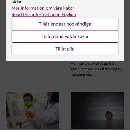
sidan.
Mer information om våra kakor
22 jun 2026
17 jun 2026
Read this information in English
Nu kraftsamlar KI
Implementering av
inom medicinsk
NeurotechEU:s
Tillåt endast nödvändiga
beredskap
verktygslåda för
mångfald, jämlikhet
Tillåt mina valda kakor
KI gör en strategisk satsning
och inkludering (DEI)
på området medicinsk
beredskap. Målet är att…
inom högre
Tillåt alla
utbildning
Hur kan universitet gå från
goda intentioner till meningsfull
handling när…