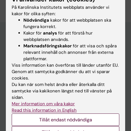
På Karolinska Institutets webbplats använder vi
kakor för olika syften:
Nödvändiga
kakor för att webbplatsen ska
fungera korrekt.
Kakor för
analys
för att förstå hur
webbplatsen används.
Upptäck KI
Marknadsföringskakor
för att visa och spåra
relevant innehåll och annonser från externa
Utbildning
plattformar.
Forskarutbildning
Viss information kan överföras till länder utanför EU.
Genom att samtycka godkänner du att vi sparar
Forskning
cookies.
Om KI
Du kan när som helst ändra eller återkalla ditt
samtycke via kakikonen längst ned till vänster på
sidan.
Redaktionellt material
Mer information om våra kakor
Medicinsk Vetenskap
Read this information in English
Medicinvetarna
Tillåt endast nödvändiga
The Conversation