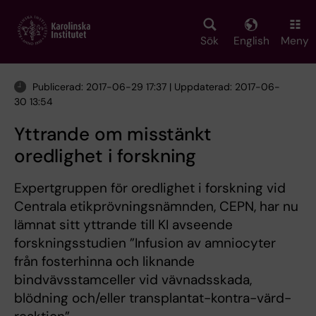
Skip
to
main
Sök
English
Meny
content
Publicerad: 2017-06-29 17:37 | Uppdaterad: 2017-06-
30 13:54
Yttrande om misstänkt
oredlighet i forskning
Expertgruppen för oredlighet i forskning vid
Centrala etikprövningsnämnden, CEPN, har nu
lämnat sitt yttrande till KI avseende
forskningsstudien ”Infusion av amniocyter
från fosterhinna och liknande
bindvävsstamceller vid vävnadsskada,
blödning och/eller transplantat-kontra-värd-