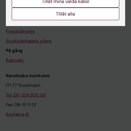
Tillåt mina valda kakor
Nyhetsarkivet
Tillåt alla
Kontakta oss
Presstjänsten
Studiedeltagare sökes
På gång
Kalender
Karolinska Institutet
171 77 Stockholm
Tel: 08-524 800 00
Fax: 08-31 11 01
Kontakta KI