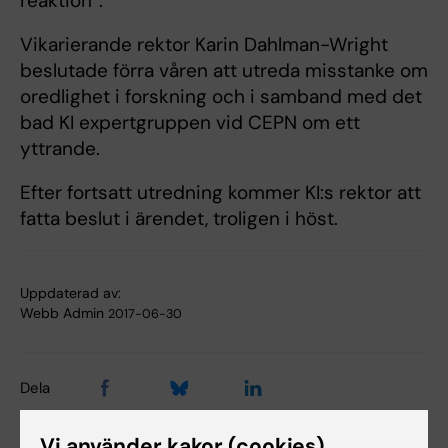
reaktion”.
Vikarierande rektor Karin Dahlman-Wright
beslutade förra våren att utreda misstanke om
oredlighet i forskning och i samband med det
bad KI expertgruppen vid CEPN om ett
yttrande.
Efter fortsatt utredning kommer KI:s rektor att
fatta beslut i ärendet, troligen i höst.
Uppdaterad av:
Webb Admin
2017-06-30
Dela
Vi använder kakor (cookies)