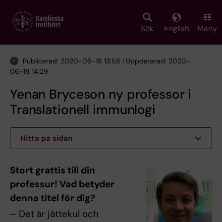
Skip
to
main
Sök
English
Meny
content
Publicerad: 2020-06-18 13:58 | Uppdaterad: 2020-
06-18 14:29
Yenan Bryceson ny professor i
Translationell immunlogi
Hitta på sidan
Stort grattis till din
professur! Vad betyder
denna titel för dig?
– Det är jättekul och