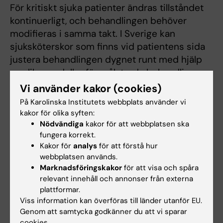
För kritiskt sjuka patienter ändras tillståndet
kontinuerligt, och behandlingen behöver
modifieras i samma takt. I Sverige kan
sjuksköterskor som finns vid patientens sida
justera behandlingen dygnet runt med hjälp
av olika modeller för målstyrda behandlingar.
När VSDT används kan sjuksköterskor
Vi använder kakor (cookies)
behandla de kritiskt sjuka patienterna genom
På Karolinska Institutets webbplats använder vi
att följa protokollet.
kakor för olika syften:
Nödvändiga
kakor för att webbplatsen ska
– Nu kan sjuksköterskor utföra uppgifter som
fungera korrekt.
traditionellt varit förbehållna läkarna.
Kakor för
analys
för att förstå hur
webbplatsen används.
Konceptet ”task-shifting” har fungerat väl
Marknadsföringskakor
för att visa och spåra
även i det här forskningsprojektet. Läkarna
relevant innehåll och annonser från externa
hinner inte till patienter som försämras, nu kan
plattformar.
sjuksköterskorna själva justera behandlingen,
Viss information kan överföras till länder utanför EU.
säger Tim Baker.
Genom att samtycka godkänner du att vi sparar
cookies.