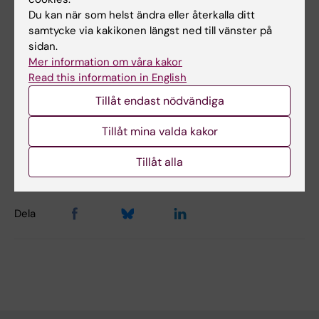
Du kan när som helst ändra eller återkalla ditt
Doktorsavhandling
samtycke via kakikonen längst ned till vänster på
Critical care in low resource settings
sidan.
Mer information om våra kakor
Tim Baker, Karolinska Institutet 2015, ISBN:
Read this information in English
978-91-7676-049-9.
Tillåt endast nödvändiga
Tillåt mina valda kakor
Uppdaterad av:
Webb Admin
Tillåt alla
2015-12-01
Dela