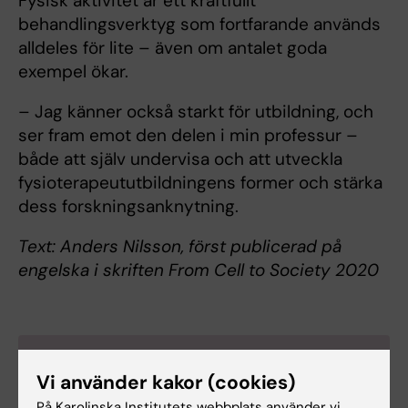
Fysisk aktivitet är ett kraftfullt
behandlingsverktyg som fortfarande används
alldeles för lite – även om antalet goda
exempel ökar.
– Jag känner också starkt för utbildning, och
ser fram emot den delen i min professur –
både att själv undervisa och att utveckla
fysioterapeututbildningens former och stärka
dess forskningsanknytning.
Text: Anders Nilsson, först publicerad på
engelska i skriften From Cell to Society 2020
Om Maria Hagströmer
Vi använder kakor (cookies)
Professor i fysioterapi vid institutionen för
På Karolinska Institutets webbplats använder vi