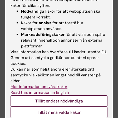
neurobiologi, vårdvetenskap och samhälle från
kakor för olika syften:
15 april 2020
Nödvändiga
kakor för att webbplatsen ska
Maria Hagströmer är född i Örnsköldsvik 1963. Hon
fungera korrekt.
Kakor för
analys
för att förstå hur
har fysioterapeutexamen (1996) samt
webbplatsen används.
masterexamen i folkhälsa (2001) från KI. Hon
Marknadsföringskakor
för att visa och spåra
disputerade vid KI 2007 och var 2008 postdoc
relevant innehåll och annonser från externa
vid National Cancer Institute, NIH, Bethesda, USA
plattformar.
2010 blev hon docent.
Viss information kan överföras till länder utanför EU.
Maria Hagströmer har varit verksam vid NVS, KI,
Genom att samtycka godkänner du att vi sparar
sedan 1999 som universitetslärare och senare
cookies.
forskare och sektionschef. 2018–2020 var hon
Du kan när som helst ändra eller återkalla ditt
samtycke via kakikonen längst ned till vänster på
professor vid Sophiahemmet Högskola. Kopplat till
sidan.
sin KI-professur har Hagströmer en förenad
Mer information om våra kakor
anställning vid Akademiskt primärvårdscentrum i
Read this information in English
Region Stockholm.
Tillåt endast nödvändiga
Maria Hagströmer har anställts som professor i
fysioterapi vid Karolinska Institutet från 15 april
Tillåt mina valda kakor
2020.