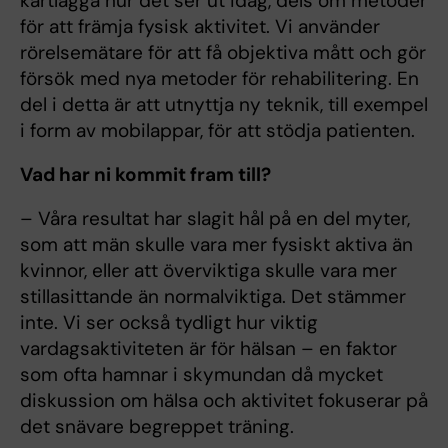
kartlägga hur det ser ut idag, dels om metoder
för att främja fysisk aktivitet. Vi använder
rörelsemätare för att få objektiva mått och gör
försök med nya metoder för rehabilitering. En
del i detta är att utnyttja ny teknik, till exempel
i form av mobilappar, för att stödja patienten.
Vad har ni kommit fram till?
– Våra resultat har slagit hål på en del myter,
som att män skulle vara mer fysiskt aktiva än
kvinnor, eller att överviktiga skulle vara mer
stillasittande än normalviktiga. Det stämmer
inte. Vi ser också tydligt hur viktig
vardagsaktiviteten är för hälsan – en faktor
som ofta hamnar i skymundan då mycket
diskussion om hälsa och aktivitet fokuserar på
det snävare begreppet träning.