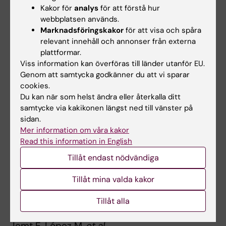
experiment som är enkla att utföra. Vi har
Kakor för
analys
för att förstå hur
visat att när man väl gör ett komplicerat och
webbplatsen används.
mer definitivt experiment kan sanningen
Marknadsföringskakor
för att visa och spåra
plötsligt ändras, säger Nils-Göran Larsson.
relevant innehåll och annonser från externa
plattformar.
Studien är finansierad av Vetenskapsrådet,
Viss information kan överföras till länder utanför EU.
det europeiska forskningsrådet ERC samt
Genom att samtycka godkänner du att vi sparar
cookies.
Stiftelsen BLANCEFLOR Boncompagni-
Du kan när som helst ändra eller återkalla ditt
Ludovisi, född Bildt.
samtycke via kakikonen längst ned till vänster på
sidan.
Mer information om våra kakor
Publikation
Read this information in English
Tillåt endast nödvändiga
MTERF1 binds mtDNA to prevent
transcriptional interference at the light-strand
Tillåt mina valda kakor
promoter but is dispensable for rRNA gene
transcription regulation.
Tillåt alla
Terzioglu M, Ruzzenente B, Harmel J, Mourier A,
Jemt E, López M,
et al