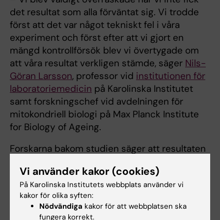
det resultat som alla förväntat sig. Vi trodde
först att det var något tekniskt fel i våra
experiment och först efter att vi gjort en
mängd kontrollförsök blev vi övertygade om
att våra resultat verkligen stämde, säger
Nils-
Göran Larsson
, professor vid
institutionen för
laboratoriemedicin
på Karolinska Institutet
samt forskningschef vid avdelningen för
mitokondriell biologi på Max Planck Institute
for Biology of Ageing.
Forskarna bakom studien säger att resultaten
visar att MTERF1 inte har den centrala roll som
Vi använder kakor (cookies)
man tidigare ansett och att proteinet istället
På Karolinska Institutets webbplats använder vi
har en annan, mindre viktig funktion.
kakor för olika syften:
Nödvändiga
kakor för att webbplatsen ska
– Forskare kan ibland bli missledda av
fungera korrekt.