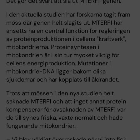
Det gör det svårt att slå ut MTERF1-genen.
I den aktuella studien har forskarna tagit fram
möss där genen helt slagits ut. MTERF1 har
ansetts ha en central funktion för regleringen
av proteinproduktionen i cellens "kraftverk",
mitokondrierna. Proteinsyntesen i
mitokondrien är i sin tur mycket viktig för
cellens energiproduktion. Mutationer i
mitokondrie-DNA ligger bakom olika
sjukdomar och har kopplats till åldrandet.
Trots att mössen i den nya studien helt
saknade MTERF1 och att inget annat protein
kompenserar för avsaknaden av MTERF1 var
de till synes friska, växte normalt och hade
fungerande mitokondrier.
– Vi blev väldigt överraskade när vi inte fick