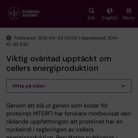
Skip
to
main
Sök
English
Meny
content
Publicerad: 2013-04-03 00:00 | Uppdaterad: 2014-
10-30 11:20
Viktig oväntad upptäckt om
cellers energiproduktion
Hitta på sidan
Genom att slå ut genen som kodar för
proteinet MTERF1 har forskare motbevisat den
rådande uppfattningen att proteinet har en
nyckelroll i regleringen av cellers
energiproduktion. Resultaten publiceras i