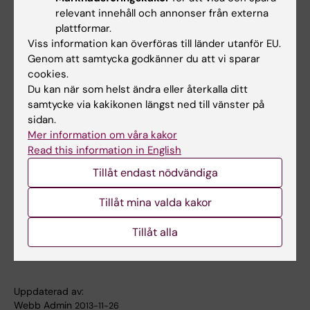
relevant innehåll och annonser från externa
plattformar.
För mer information, kontakta:
Viss information kan överföras till länder utanför EU.
Leg. arbetsterapeut Lena Rosenberg
Genom att samtycka godkänner du att vi sparar
cookies.
Institutionen för neurobiologi vårdvetenskap och
Du kan när som helst ändra eller återkalla ditt
samhälle, sektionen för arbetsterapi.
samtycke via kakikonen längst ned till vänster på
Arbete:
sidan.
08- 524 837 52
Mer information om våra kakor
Read this information in English
E-post:
Tillåt endast nödvändiga
lena.rosenberg@ki.se
Tillåt mina valda kakor
Lena Rosenberg, sektionen för
arbetsterapi
Tillåt alla
Uppdaterad av:
Webb Admin
2013-11-26