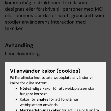
komma ihåg instruktioner. Teknik som
designas eller förskrivs till personer med MCI
eller demens bör därför ha ett gränssnitt som
stödjer användarens interaktion med
tekniken.
Avhandling
Lena Rosenberg
Navigating Through Technological
Vi använder kakor (cookies)
Landscapes; Views of people with dementia
På Karolinska Institutets webbplats använder vi
or MCI and their significant others
kakor för olika syften:
Nödvändiga
kakor för att webbplatsen ska
Hämta hela avhandlingen
fungera korrekt.
Läs artikel i GP
Kakor för
analys
för att förstå hur
webbplatsen används.
Fler aktuella avhandlingar från KI
Marknadsföringskakor
för att visa och spåra