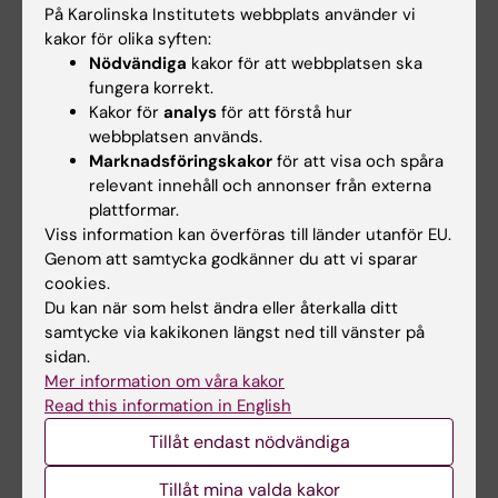
På Karolinska Institutets webbplats använder vi
Professor i omvårdnad vid institutionen för
kakor för olika syften:
neurobiologi, vårdvetenskap och samhälle
Nödvändiga
kakor för att webbplatsen ska
fungera korrekt.
Ulrica Nilsson är född Dals-Ed 1960 och blev leg
Kakor för
analys
för att förstå hur
sjuksköterska 1980. Som kliniker arbetar hon
webbplatsen används.
sedan 1985 som specialistsjuksköterska i
Marknadsföringskakor
för att visa och spåra
anestesivård – idag vid Karolinska
relevant innehåll och annonser från externa
universitetssjukhuset.
plattformar.
Viss information kan överföras till länder utanför EU.
Genom att samtycka godkänner du att vi sparar
Hon disputerade vid Linköpings universitet 2003
cookies.
och började sedan forska vid Örebro universitet.
Du kan när som helst ändra eller återkalla ditt
2005–2012 var hon vetenskaplig rådgivare vid
samtycke via kakikonen längst ned till vänster på
Vårdvetenskapligt forskningscentrum,
sidan.
Universitetssjukhuset Örebro, och 2010–2012
Mer information om våra kakor
hade hon en kombinationstjänst vid Umeå
Read this information in English
universitet och universitetssjukhus. Hon blev
Tillåt endast nödvändiga
docent 2009 och professor vid Örebro universitet
2012.
Tillåt mina valda kakor