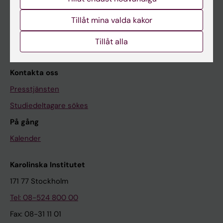
Medicinvetarna
Tillåt mina valda kakor
The Conversation
Tillåt alla
Nyhetsarkivet
Kontakta oss
Presstjänsten
Studiedeltagare sökes
På gång
Kalender
Karolinska Institutet
171 77 Stockholm
Tel: 08-524 800 00
Fax: 08-31 11 01