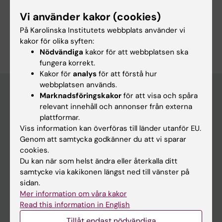
Dela
Vi använder kakor (cookies)
På Karolinska Institutets webbplats använder vi
kakor för olika syften:
Nödvändiga
kakor för att webbplatsen ska
fungera korrekt.
Kakor för
analys
för att förstå hur
webbplatsen används.
Marknadsföringskakor
för att visa och spåra
relevant innehåll och annonser från externa
Upptäck KI
plattformar.
Utbildning
Viss information kan överföras till länder utanför EU.
Genom att samtycka godkänner du att vi sparar
Forskarutbildning
cookies.
Forskning
Du kan när som helst ändra eller återkalla ditt
samtycke via kakikonen längst ned till vänster på
Om KI
sidan.
Mer information om våra kakor
Redaktionellt material
Read this information in English
Medicinsk Vetenskap
Tillåt endast nödvändiga