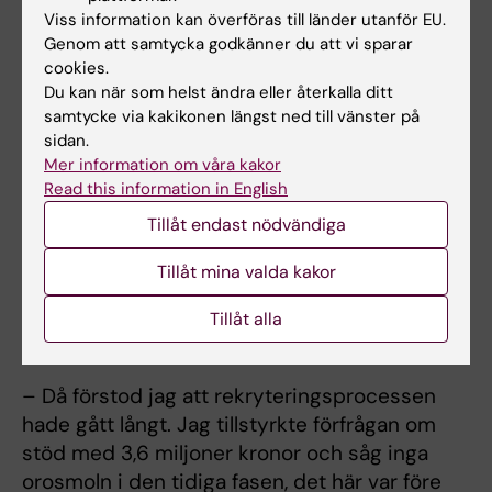
Viss information kan överföras till länder utanför EU.
Urban Lendahl var också en av 14 forskare
Genom att samtycka godkänner du att vi sparar
som undertecknade en skrivelse som
cookies.
lämnades till rekryteringsutskottet som stöd
Du kan när som helst ändra eller återkalla ditt
för att Macchiarini skulle rekryteras som
samtycke via kakikonen längst ned till vänster på
gästprofessor till KI.
sidan.
Mer information om våra kakor
Read this information in English
Fick fråga om att finansiera Macchiarini
Tillåt endast nödvändiga
Dessutom fick Urban Lendahl en förfrågan av
Macchiarinis blivande institution om huruvida
Tillåt mina valda kakor
SFO-centret StratRegen som Urban Lendahl
ledde, kunde bidra med finansiellt stöd till
Tillåt alla
Macchiarinis rekryteringserbjudande.
– Då förstod jag att rekryteringsprocessen
hade gått långt. Jag tillstyrkte förfrågan om
stöd med 3,6 miljoner kronor och såg inga
orosmoln i den tidiga fasen, det här var före