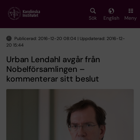
Skip
to
main
Sök
English
Meny
content
Publicerad: 2016-12-20 08:04 | Uppdaterad: 2016-12-
20 15:44
Urban Lendahl avgår från
Nobelförsamlingen –
kommenterar sitt beslut