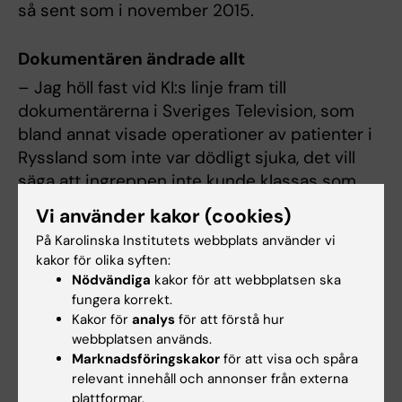
så sent som i november 2015.
Dokumentären ändrade allt
– Jag höll fast vid KI:s linje fram till
dokumentärerna i Sveriges Television, som
bland annat visade operationer av patienter i
Ryssland som inte var dödligt sjuka, det vill
säga att ingreppen inte kunde klassas som
vitalindikation, säger Urban Lendahl.
Vi använder kakor (cookies)
På Karolinska Institutets webbplats använder vi
Urban Lendahl är också kritisk till sitt
kakor för olika syften:
agerande i samband med rekryteringen av
Nödvändiga
kakor för att webbplatsen ska
Macchiarini till KI. Tidigt i processen
fungera korrekt.
rådfrågade dåvarande rektor Harriet Wallberg
Kakor för
analys
för att förstå hur
honom, bland andra, om intrycket av Paolo
webbplatsen används.
Macchiarinis cv. Urban Lendahl svarade att
Marknadsföringskakor
för att visa och spåra
relevant innehåll och annonser från externa
han tyckte att det såg intressant ut.
plattformar.