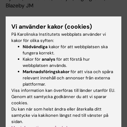
Blazeby JM
The prognostic value of changes in health-
Vi använder kakor (cookies)
related quality of life scores during curative
På Karolinska Institutets webbplats använder vi
treatment for esophago-gastric cancer
kakor för olika syften:
Journal of Clinical Oncology, Epub ahead of
Nödvändiga
kakor för att webbplatsen ska
print 1 March 2010
fungera korrekt.
Kakor för
analys
för att förstå hur
Länk till en engelsk sammanfattning i
webbplatsen används.
Marknadsföringskakor
för att visa och spåra
PubMed
relevant innehåll och annonser från externa
plattformar.
Pressbild
Viss information kan överföras till länder utanför EU.
Genom att samtycka godkänner du att vi sparar
cookies.
För ytterligare frågor, kontakta:
Du kan när som helst ändra eller återkalla ditt
Med dr, forskarassistent Pernilla
samtycke via kakikonen längst ned till vänster på
sidan.
Lagergren