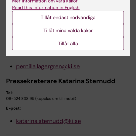
Mer information om våra kakor
Övre gastrointestinal forskning, Institutionen för
Read this information in English
molekylär medicin och kirurgi
Tillåt endast nödvändiga
Tel:
Tillåt mina valda kakor
08-517 75984
Mobil:
Tillåt alla
070-376 5479
E-post:
pernilla.lagergren@ki.se
Pressekreterare Katarina Sternudd
Tel:
08-524 838 95 (kopplas om till mobil)
E-post:
katarina.sternudd@ki.se