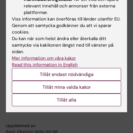
Sökanden skall vara legitimerad läkare och
relevant innehåll och annonser från externa
verksam inom de kliniker som bedriver
plattformar.
undervisning under de aktuella kurserna. Det
Viss information kan överföras till länder utanför EU.
Genom att samtycka godkänner du att vi sparar
är en fördel om sökanden är forskningsaktiv
cookies.
vid institutionen.
Du kan när som helst ändra eller återkalla ditt
samtycke via kakikonen längst ned till vänster på
sidan.
Ansökan
Mer information om våra kakor
Ansökan skall vara inkommen senast den 1
Read this information in English
mars, 2024 till: Karolinska Institutet,
Tillåt endast nödvändiga
Institutionen för medicin, C2:94, Karolinska
Tillåt mina valda kakor
Universitetssjukhuset Huddinge, 14186
Stockholm, att: Josefine Berg. Märk ansökan
Tillåt alla
med diarienummer: 2-515/2024.
Uppdaterad av:
Karin Vikström
2024-02-06