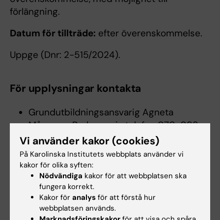
förlängning.
Datum för tillträde:
efter överenskommelse.
Uppge (Dnr: 2-515/2024).
För upplysningar kontakta
Grundutbildningsansvarig Agneta
Månsson-Broberg, via telefon 070-098
77 92, e-mail
Vi använder kakor (cookies)
agneta.mansson.broberg@ki.se
På Karolinska Institutets webbplats använder vi
Administrativ chef Klas Karlsson Tel 08-
kakor för olika syften:
524 833 02, e-mail
klas.karlsson@ki.se
Nödvändiga
kakor för att webbplatsen ska
fungera korrekt.
Kakor för
analys
för att förstå hur
Kvalifikationer
webbplatsen används.
Marknadsföringskakor
för att visa och spåra