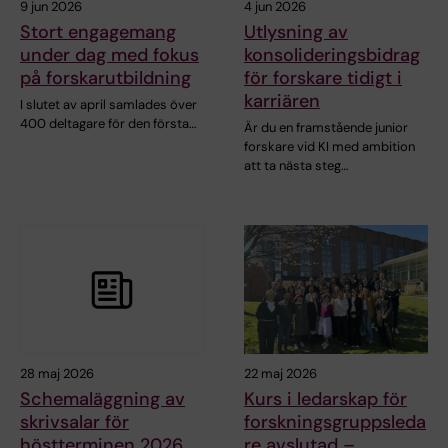
9 jun 2026
4 jun 2026
Stort engagemang
Utlysning av
under dag med fokus
konsolideringsbidrag
på forskarutbildning
för forskare tidigt i
karriären
I slutet av april samlades över
400 deltagare för den första…
Är du en framstående junior
forskare vid KI med ambition
att ta nästa steg…
28 maj 2026
22 maj 2026
Schemaläggning av
Kurs i ledarskap för
skrivsalar för
forskningsgruppsleda
höstterminen 2026
re avslutad –