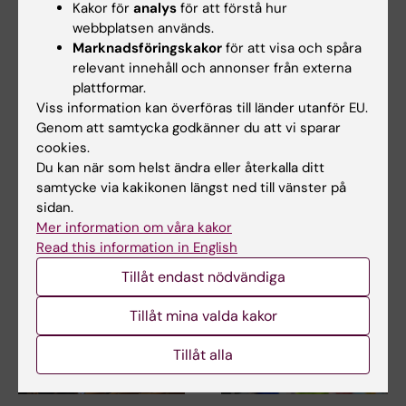
Kakor för
analys
för att förstå hur
webbplatsen används.
Marknadsföringskakor
för att visa och spåra
relevant innehåll och annonser från externa
9 jun 2026
9 jun 2026
plattformar.
Ny skrivsal förbereds
Claudia Hanson ny
Viss information kan överföras till länder utanför EU.
i Scheelelaboratoriet
professor i global
Genom att samtycka godkänner du att vi sparar
hälsosystemforsknin
cookies.
Nu påbörjas ombyggnad för
g
att skapa en ny sal för
Du kan när som helst ändra eller återkalla ditt
tentamen och…
samtycke via kakikonen längst ned till vänster på
Claudia Hanson vid
sidan.
institutionen för global
folkhälsa har utsetts till…
Mer information om våra kakor
Read this information in English
Tillåt endast nödvändiga
Tillåt mina valda kakor
Tillåt alla