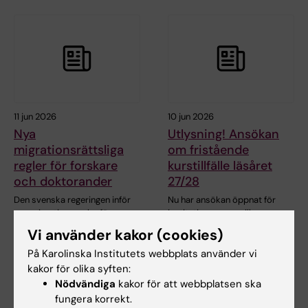
11 jun 2026
10 jun 2026
Nya
Utlysning! Ansökan
migrationsrättsliga
om fristående
regler för forskare
kurstillfälle läsåret
och doktorander
27/28
Den svenska regeringen inför
Nu har ansökan öppnat för
nya migrationsregler för
institutioner som vill ge
doktorander och…
fristående kurser med…
Vi använder kakor (cookies)
På Karolinska Institutets webbplats använder vi
kakor för olika syften:
Nödvändiga
kakor för att webbplatsen ska
fungera korrekt.