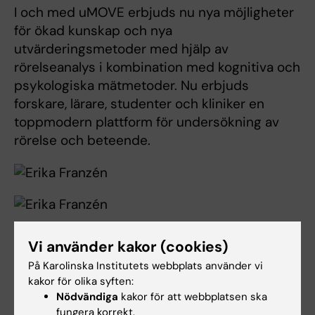
I och med uMOVE erbjuds nu nya möjligheter
för ökad kunskap och nya
utvärderingsmetoder med hjälp av
rörelseanalys i kombination med kognitiva och
psykologiska mätmetoder. Nu erbjuds
forskare, lärare, studenter och kliniker en
toppmodern plattform för undersökning av
rörelse och beteende.
Vi använder kakor (cookies)
På Karolinska Institutets webbplats använder vi
kakor för olika syften:
Nödvändiga
kakor för att webbplatsen ska
fungera korrekt.