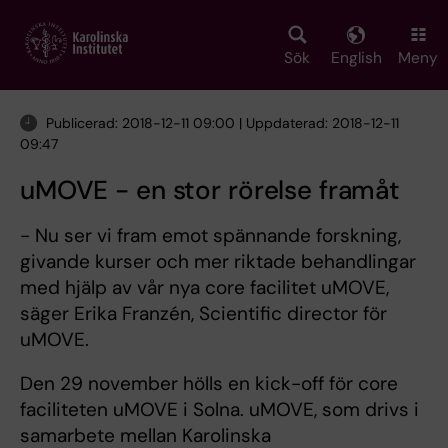
Skip
to
main
Sök
English
Meny
content
Publicerad: 2018-12-11 09:00 | Uppdaterad: 2018-12-11
09:47
uMOVE - en stor rörelse framåt
- Nu ser vi fram emot spännande forskning,
givande kurser och mer riktade behandlingar
med hjälp av vår nya core facilitet uMOVE,
säger Erika Franzén, Scientific director för
uMOVE.
Den 29 november hölls en kick-off för core
faciliteten uMOVE i Solna. uMOVE, som drivs i
samarbete mellan Karolinska