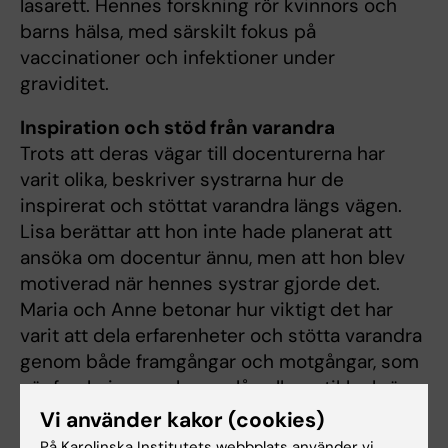
lasarett. Hennes forskning rör kvinnors och
barns hälsa, med särskilt fokus på
vaccinationer och infektioner under
graviditet.
Inspiration och stöd från varandra
Trots att deras vägar till docenturerna har
varit olika, beskriver systrarna hur de
inspirerat och stöttat varandra längs vägen.
Lisa berättar att hon inte hade planerat att
ansöka om docentur ännu, men att hon blev
motiverad när hennes systrar gjorde det.
Maria och Anne betonar hur viktigt det har
varit att dela erfarenheter och stötta varandra
genom både framgångar och motgångar, som
när forskningsanslag avslås eller artiklar kräver
omfattande revideringar.
Vi använder kakor (cookies)
På Karolinska Institutets webbplats använder vi