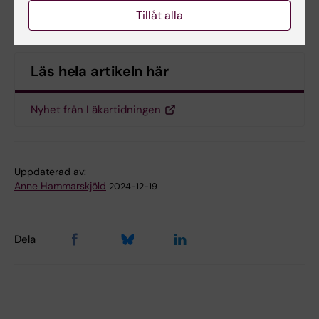
ifrån över.
Tillåt alla
Läs hela artikeln här
Nyhet från Läkartidningen
Uppdaterad av:
Anne Hammarskjöld
2024-12-19
Dela