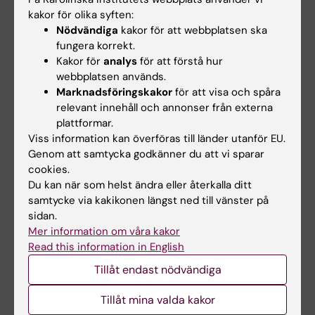
Forskningsintresset kommer från familjen
kakor för olika syften:
Systrarna växte upp i en
Nödvändiga
kakor för att webbplatsen ska
forskningsintresserad familj där föräldrarna,
fungera korrekt.
Eva och Åke Örtqvist, är läkare och själva har
Kakor för
analys
för att förstå hur
webbplatsen används.
forskat. Vid middagsbordet diskuterades ofta
Marknadsföringskakor
för att visa och spåra
medicin och forskning, även om fokus har
relevant innehåll och annonser från externa
förändrats med åren.
plattformar.
– Nu handlar det mer om att prata om våra
Viss information kan överföras till länder utanför EU.
familjer och livet i stort, säger Lisa.
Genom att samtycka godkänner du att vi sparar
cookies.
Vad väntar härnäst?
Du kan när som helst ändra eller återkalla ditt
samtycke via kakikonen längst ned till vänster på
Med tre docenturer på samma år är frågan
sidan.
vem som blir professor först. Systrarna ser
Mer information om våra kakor
fram emot att fortsätta bidra till forskningen
Read this information in English
inom sina respektive områden, samtidigt som
Tillåt endast nödvändiga
de jonglerar sina roller som forskare, kliniker
och föräldrar. En sak är säker – deras
Tillåt mina valda kakor
gemensamma resa inom medicinen är långt