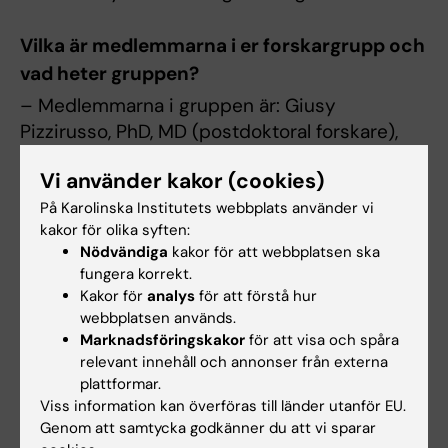
Vilka är medlemmarna i er forskargrupp och
vad heter gruppen?
– Medlemmarna i gruppen är: Giusy
Pizzirusso, PhD, MD (postdoktoral forskare),
Dina Medina Vera, PhD (postdoktoral forskare),
Vi använder kakor (cookies)
Celia Aguilar Ruiz (doktorand), Yasser El Atma
(masterstudent), samt Irene Fernandez-
På Karolinska Institutets webbplats använder vi
kakor för olika syften:
Bujarrabal och Maria del Mar Cidoncha Lacasa
Nödvändiga
kakor för att webbplatsen ska
(kandidatstudenter).
fungera korrekt.
Kakor för
analys
för att förstå hur
Gruppens namn är: ”
García group – The
webbplatsen används.
Laboratory of Synaptic Networks in
Marknadsföringskakor
för att visa och spåra
Neurodegeneration
”.
relevant innehåll och annonser från externa
plattformar.
Viss information kan överföras till länder utanför EU.
Vad ser du mest fram emot nu som
Genom att samtycka godkänner du att vi sparar
forskningsgruppledare?