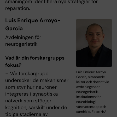
småningom identifiera nya strategier för
reparation.
Luis Enrique Arroyo-
Garcia
Avdelningen för
neurogeriatrik
Vad är din forskargrupps
fokus?
Luis Enrique Arroyo-
– Vår forskargrupp
Garcia, biträdande
undersöker de mekanismer
lektor och docent vid
som styr hur neuroner
avdelningen för
neurogeriatrik,
integreras i synaptiska
institutionen för
nätverk som stödjer
neurobiologi,
kognition, särskilt under de
vårdvetenskap och
samhälle. Foto: N/A
tidiga stadierna av