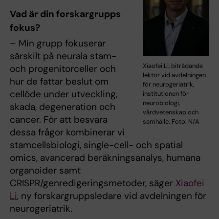
Vad är din forskargrupps
fokus?
– Min grupp fokuserar
särskilt på neurala stam-
Xiaofei Li, biträdande
och progenitorceller och
lektor vid avdelningen
hur de fattar beslut om
för neurogeriatrik,
cellöde under utveckling,
institutionen för
neurobiologi,
skada, degeneration och
vårdvetenskap och
cancer. För att besvara
samhälle. Foto: N/A
dessa frågor kombinerar vi
stamcellsbiologi, single-cell- och spatial
omics, avancerad beräkningsanalys, humana
organoider samt
CRISPR/genredigeringsmetoder, säger
Xiaofei
Li
, ny forskargruppsledare vid avdelningen för
neurogeriatrik.