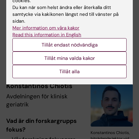
cookies.
–
Jag ser mest fram emot att bygga en
Du kan när som helst ändra eller återkalla ditt
samtycke via kakikonen längst ned till vänster på
dynamisk och samarbetande forskningsmiljö
sidan.
där varje teammedlem kan utveckla sina egna
Mer information om våra kakor
idéer samtidigt som de bidrar till
Read this information in English
gemensamma vetenskapliga mål. Att skapa en
Tillåt endast nödvändiga
stödjande och stimulerande atmosfär där
nyfikenhet, noggrannhet och kreativitet kan
Tillåt mina valda kakor
blomstra är något jag finner särskilt
inspirerande som ny gruppledare.
Tillåt alla
Konstantinos Chiotis
Avdelningen för klinisk
geriatrik
Vad är din forskargrupps
fokus?
Konstantinos Chiotis,
biträdande lektor vid