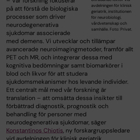
– Vår forskning fokuserar
avdelningen för klinisk
på att förstå de biologiska
geriatrik, institutionen
processer som driver
för neurobiologi,
vårdvetenskap och
neurodegenerativa
samhälle. Foto: Privat.
sjukdomar associerade
med demens. Vi utvecklar och tillämpar
avancerade neuroimagingmetoder, framför allt
PET och MR, och integrerar dessa med
kognitiva bedömningar samt biomarkörer i
blod och likvor för att studera
sjukdomsmekanismer hos levande individer.
Ett centralt mål med vår forskning är
translation – att omsätta dessa insikter till
förbättrad diagnostik, prognostik och
behandling för personer med
neurodegenerativa sjukdomar, säger
Konstantinos Chiotis
, ny forskargruppsledare
vid avdelningen för klinisk geriatrik.