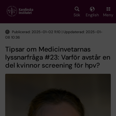
Skip
to
main
Sök
English
Meny
content
Publicerad: 2025-01-02 11:10 | Uppdaterad: 2025-01-
08 10:36
Tipsar om Medicinvetarnas
lyssnarfråga #23: Varför avstår en
del kvinnor screening för hpv?