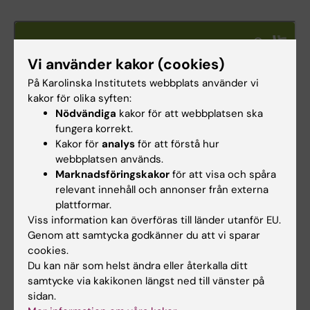
Vi använder kakor (cookies)
På Karolinska Institutets webbplats använder vi
kakor för olika syften:
Nödvändiga
kakor för att webbplatsen ska
fungera korrekt.
Kakor för
analys
för att förstå hur
webbplatsen används.
Marknadsföringskakor
för att visa och spåra
relevant innehåll och annonser från externa
Lyssnarfrågan #23: Varför avstår en del kvinnor
plattformar.
screening för hpv?
Viss information kan överföras till länder utanför EU.
Genom att samtycka godkänner du att vi sparar
Medicinvetarna #161
cookies.
Du kan när som helst ändra eller återkalla ditt
samtycke via kakikonen längst ned till vänster på
sidan.
Uppdaterad av: