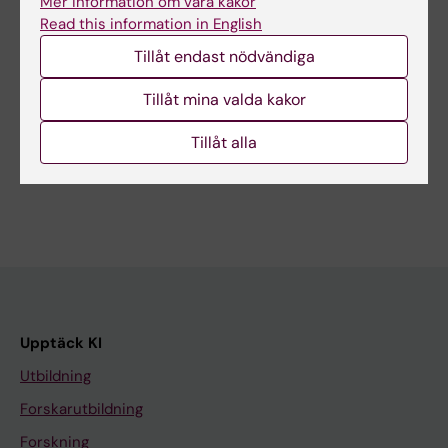
Mer information om våra kakor
Åsa Catapano
2025-01-08
Read this information in English
Innehållsgranskare:
Tillåt endast nödvändiga
Karin Sundström
Tillåt mina valda kakor
Dela
Tillåt alla
Upptäck KI
Utbildning
Forskarutbildning
Forskning