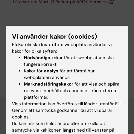
Läs mer om Marti G Parker på ARC:s hemsida
Uppdaterad av:
Webb Admin
2018-01-15
Vi använder kakor (cookies)
På Karolinska Institutets webbplats använder vi
kakor för olika syften:
Dela
Nödvändiga
kakor för att webbplatsen ska
fungera korrekt.
Kakor för
analys
för att förstå hur
webbplatsen används.
Marknadsföringskakor
för att visa och spåra
relevant innehåll och annonser från externa
plattformar.
Viss information kan överföras till länder utanför EU.
Genom att samtycka godkänner du att vi sparar
cookies.
Upptäck KI
Du kan när som helst ändra eller återkalla ditt
Utbildning
samtycke via kakikonen längst ned till vänster på