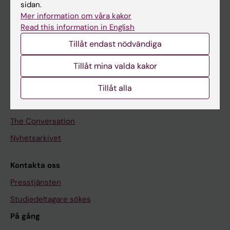
sidan.
Forskarutbildning
Mer information om våra kakor
Forskning
Read this information in English
Om KI
Tillåt endast nödvändiga
Tillåt mina valda kakor
Redaktionellt material
Medicinsk Vetenskap
Tillåt alla
Medicinvetarna
The Conversation
Nyhetsarkivet
Kontakta oss
Presstjänsten
Studiedeltagare sökes
På gång