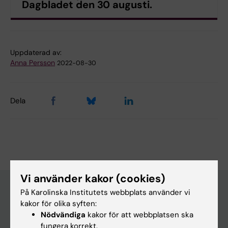
Dagbladet den 30 augusti.
Uppdaterad av:
Anna Persson
2022-08-30
Dela
Vi använder kakor (cookies)
På Karolinska Institutets webbplats använder vi
kakor för olika syften:
Upptäck KI
Nödvändiga
kakor för att webbplatsen ska
Utbildning
fungera korrekt.