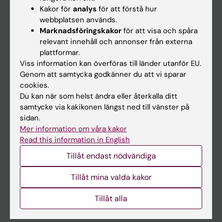
Kakor för
analys
för att förstå hur
Forskarutbildning
webbplatsen används.
Forskning
Marknadsföringskakor
för att visa och spåra
relevant innehåll och annonser från externa
Om KI
plattformar.
Viss information kan överföras till länder utanför EU.
Redaktionellt material
Genom att samtycka godkänner du att vi sparar
cookies.
Medicinsk Vetenskap
Du kan när som helst ändra eller återkalla ditt
Medicinvetarna
samtycke via kakikonen längst ned till vänster på
sidan.
The Conversation
Mer information om våra kakor
Nyhetsarkivet
Read this information in English
Tillåt endast nödvändiga
Kontakta oss
Tillåt mina valda kakor
Presstjänsten
Studiedeltagare sökes
Tillåt alla
På gång