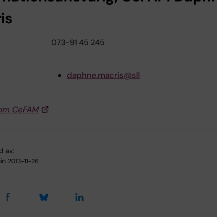
is
073-91 45 245
daphne.macris@sll
om CeFAM
d av:
in
2013-11-26