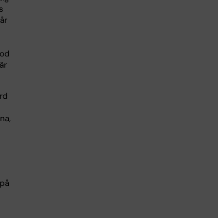
s
år
iod
är
rd
na,
 på