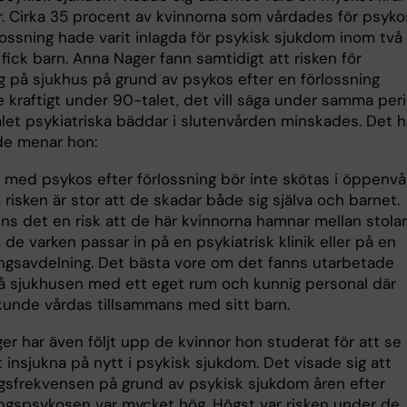
or. Cirka 35 procent av kvinnorna som vårdades för psyko
lossning hade varit inlagda för psykisk sjukdom inom två 
fick barn. Anna Nager fann samtidigt att risken för
ng på sjukhus på grund av psykos efter en förlossning
 kraftigt under 90-talet, det vill säga under samma per
let psykiatriska bäddar i slutenvården minskades. Det h
de menar hon:
r med psykos efter förlossning bör inte skötas i öppenvå
risken är stor att de skadar både sig själva och barnet.
nns det en risk att de här kvinnorna hamnar mellan stolar
de varken passar in på en psykiatrisk klinik eller på en
ingsavdelning. Det bästa vore om det fanns utarbetade
på sjukhusen med ett eget rum och kunnig personal där
kunde vårdas tillsammans med sitt barn.
er har även följt upp de kvinnor hon studerat för att se
t insjukna på nytt i psykisk sjukdom. Det visade sig att
ngsfrekvensen på grund av psykisk sjukdom åren efter
ingspsykosen var mycket hög. Högst var risken under de