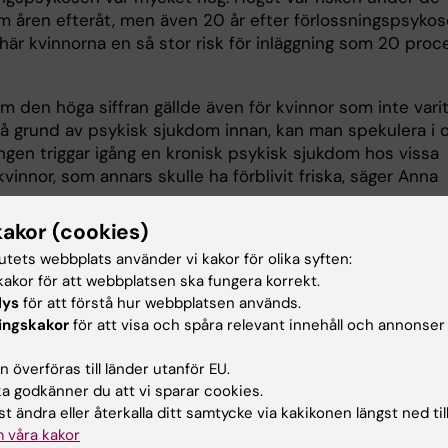
em åren efteråt, men även 20 år efter förlossningspsyko
här kvinnorna en så stor risk för inläggning som 20 proc
m den höga siffran gällde även för kvinnor som inte vari
på grund av psykisk sjukdom innan, kan man spekulera i
ngen triggar igång en kronisk psykisk sjukdom hos vissa
kvinnor, som annars skulle ha förblivit friska, säger Anna
kakor (cookies)
tutets webbplats använder vi kakor för olika syften:
ndling:
akor för att webbplatsen ska fungera korrekt.
lys
för att förstå hur webbplatsen används.
ger
ingskakor
för att visa och spåra relevant innehåll och annonser
rtum Psychosis and the Association with
 överföras till länder utanför EU.
 godkänner du att vi sparar cookies.
emographic and Obstetric Factors.
t ändra eller återkalla ditt samtycke via kakikonen längst ned til
ionen för neurobiologi, vårdvetenskap och samhälle och
 våra kakor