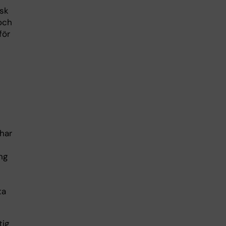
isk
och
för
har
ng
ta
tig