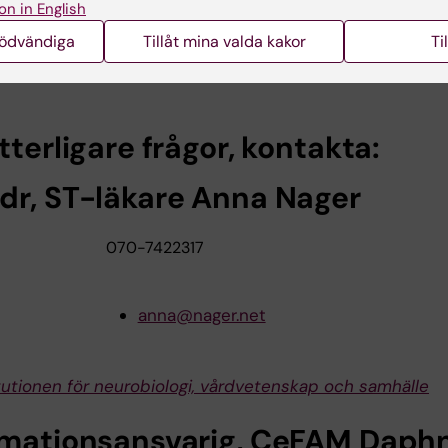
on in English
nödvändiga
Tillåt mina valda kakor
Ti
avhandlingen
a pressbild
tterligare frågor, kontakta:
dr, ST-läkare Anna Nager
070-7422317
anna@nager.net
itutionen för neurobiologi, vårdvetenskap och samhälle
rmationsansvarig, CeFAM Daph