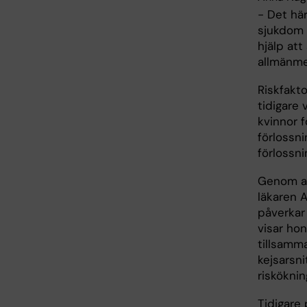
- Det här
sjukdom 
hjälp at
allmänme
Riskfakto
tidigare 
kvinnor f
förlossni
förlossni
Genom at
läkaren 
påverkar 
visar ho
tillsamma
kejsarsni
risköknin
Tidigare