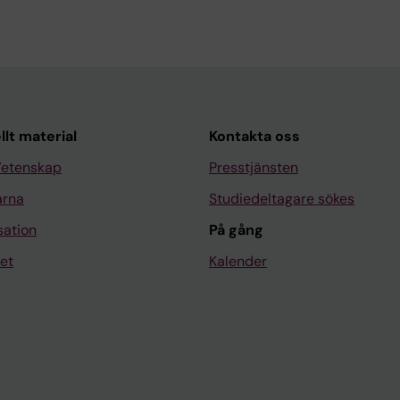
llt material
Kontakta oss
Vetenskap
Presstjänsten
arna
Studiedeltagare sökes
sation
På gång
et
Kalender