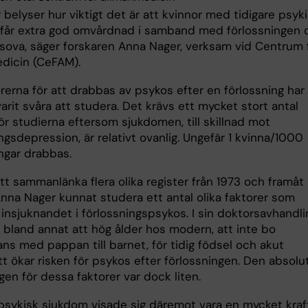
 belyser hur viktigt det är att kvinnor med tidigare psyk
får extra god omvårdnad i samband med förlossningen 
t sova, säger forskaren Anna Nager, verksam vid Centrum 
dicin (CeFAM).
rerna för att drabbas av psykos efter en förlossning har
varit svåra att studera. Det krävs ett mycket stort antal
ör studierna eftersom sjukdomen, till skillnad mot
ngsdepression, är relativt ovanlig. Ungefär 1 kvinna/1000
ngar drabbas.
t sammanlänka flera olika register från 1973 och framåt 
Anna Nager kunnat studera ett antal olika faktorer som
insjuknandet i förlossningspsykos. I sin doktorsavhandli
n bland annat att hög ålder hos modern, att inte bo
ns med pappan till barnet, för tidig födsel och akut
tt ökar risken för psykos efter förlossningen. Den absolu
gen för dessa faktorer var dock liten.
 psykisk sjukdom visade sig däremot vara en mycket kraf