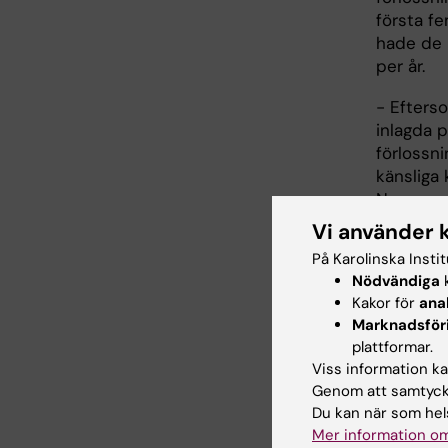
första f
hade de 
per år.
- Efterso
inlagda 
förlossni
känsliga 
Nager.
Vi använder 
På Karolinska Insti
Avha
Nödvändiga
k
Kakor för
ana
Anna Na
Marknadsför
plattformar.
Postpa
Viss information kan
Genom att samtycka
Sociod
Du kan när som hels
Institut
Mer information om