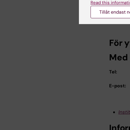
CeFAM
Read this informati
Tillåt endast 
Läs 
Hämt
För y
Med 
Tel:
E-post:
Inst
Info