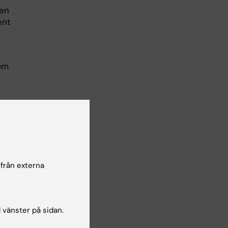
sen
ent
t
 om
 från externa
l vänster på sidan.