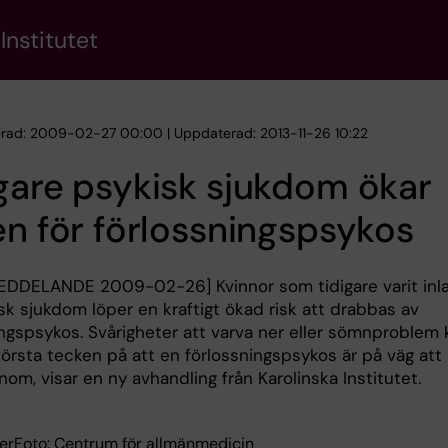
Institutet
erad: 2009-02-27 00:00 | Uppdaterad: 2013-11-26 10:22
gare psykisk sjukdom ökar
en för förlossningspsykos
DDELANDE 2009-02-26] Kvinnor som tidigare varit inl
sk sjukdom löper en kraftigt ökad risk att drabbas av
ingspsykos. Svårigheter att varva ner eller sömnproblem 
första tecken på att en förlossningspsykos är på väg att
nom, visar en ny avhandling från Karolinska Institutet.
rFoto: Centrum för allmänmedicin