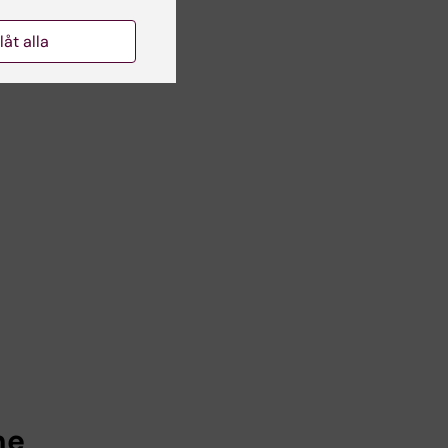
llåt alla
ne