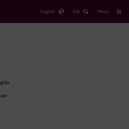
English
Sök
Meny
agda
kan