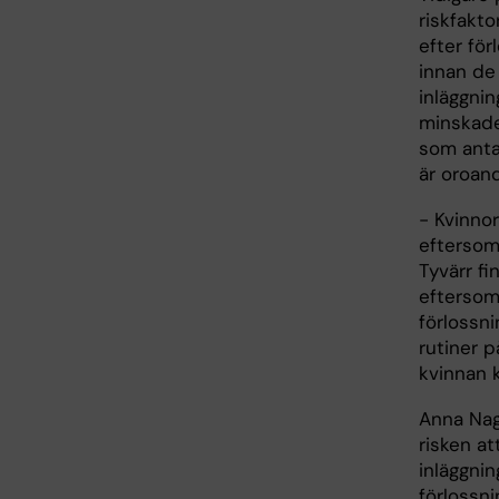
riskfakt
efter för
innan de 
inläggni
minskade
som anta
är oroan
- Kvinno
eftersom 
Tyvärr fi
eftersom 
förlossn
rutiner 
kvinnan 
Anna Nag
risken at
inläggni
förlossn