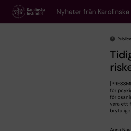
Skip
to
Nyheter från Karolinska 
main
content
Public
Tidi
risk
[PRESSME
för psyki
förlossn
vara ett 
bryta ige
Anna Nage