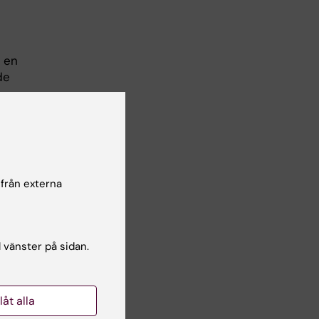
r en
de
t,
man
ll
 från externa
l vänster på sidan.
med
 i
iga
llåt alla