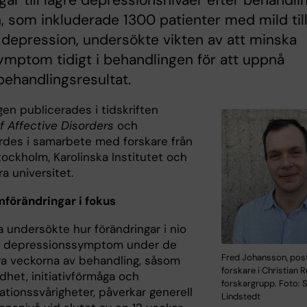
gar till lägre depressionsnivåer efter behandlin
, som inkluderade 1300 patienter med mild til
 depression, undersökte vikten av att minska
ymptom tidigt i behandlingen för att uppnå
behandlingsresultat.
en publicerades i tidskriften
f Affective Disorders
och
des i samarbete med forskare från
tockholm, Karolinska Institutet och
ra universitet.
örändringar i fokus
 undersökte hur förändringar i nio
a depressionssymptom under de
Fred Johansson, pos
yra veckorna av behandling, såsom
forskare i Christian 
het, initiativförmåga och
forskargrupp. Foto: 
ationssvårigheter, påverkar generell
Lindstedt