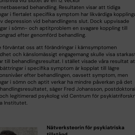
onsnivå vid slutet av en 12 veckor
rnetbaserad behandling. Resultaten visar att tidiga
ngar i flertalet specifika symptom har likvärdiga koppling
d av depression vid behandlingens slut. Dock uppvisade
gar i sömn- och aptitproblem en svagare koppling till
ongrad efter genomförd behandling.
e förväntat oss att förändringar i kärnsymptomen
het och känslomässigt engagemang skulle visa starkas
r till behandlingsresultat. I stället visade våra resultat at
rbättringar i specifika symptom är kopplat till lägre
onsnivåer efter behandlingen, oavsett symptom, men
ingar i sömn och aptit verkar ha mindre påverkan på det
ehandlingsresultatet, säger Fred Johansson, postdoktora
och legitimerad psykolog vid Centrum för psykiatriforskn
a Institutet.
Nätverksteorin för psykiatriska
tillstånd