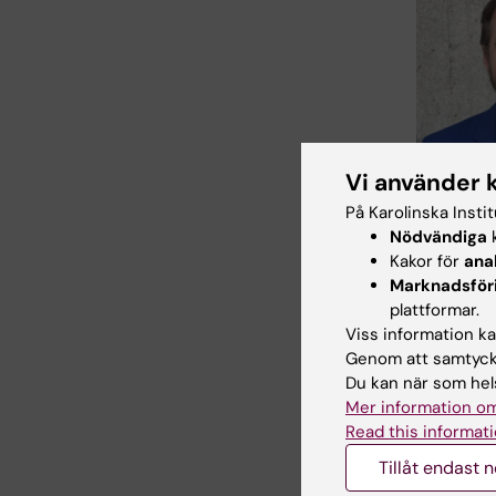
Vi använder 
Docent John
På Karolinska Insti
Lindstedt
Nödvändiga
k
Kakor för
ana
behandlin
Marknadsför
symptom m
plattformar.
slutsatse
Viss information kan
andra s
Genom att samtycka
Du kan när som hels
”Genom a
Mer information om
moderna 
Read this informati
icke-expe
Tillåt endast 
förändri