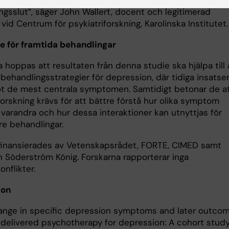
 både på andra symptom och generell depressionsnivå 
ngsslut”, säger John Wallert, docent och legitimerad
vid Centrum för psykiatriforskning, Karolinska Institutet
e för framtida behandlingar
 hoppas att resultaten från denna studie ska hjälpa till 
behandlingsstrategier för depression, där tidiga insatse
ot de mest centrala symptomen. Samtidigt betonar de a
forskning krävs för att bättre förstå hur olika symptom
 varandra och hur dessa interaktioner kan utnyttjas för
re behandlingar.
finansierades av Vetenskapsrådet, FORTE, CIMED samt
en Söderström König. Forskarna rapporterar inga
onflikter.
ion
hange in specific depression symptoms and later outcom
-delivered psychotherapy for depression: A cohort stud