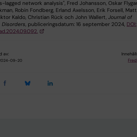
s-lagged network analysis", Fred Johansson, Oskar Flygar
kman, Robin Fondberg, Erland Axelsson, Erik Forsell, Matt
iktor Kaldo, Christian Rück och John Wallert,
Journal of
e Disorders
, publiceringsdatum: 16 september 2024,
DOI:
.jad.2024.09.092.
d av:
Innehål
Fred
2024-09-20