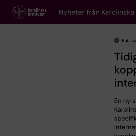
Skip
to
Nyheter från Karolinska 
main
content
Public
Tidi
kopp
inte
En ny s
Karolin
specif
interne