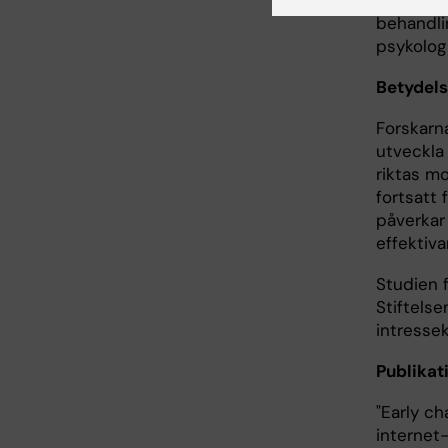
påverkan
behandli
psykolog 
Betydels
Forskarna
utveckla 
riktas m
fortsatt 
påverkar
effektiva
Studien 
Stiftels
intressek
Publikat
"Early c
internet