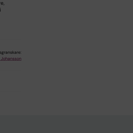
e,
i
lsgranskare:
 Johansson