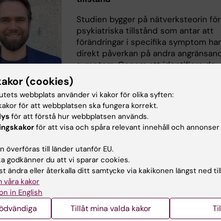
Studien bygger på nätverksteorin för
psykiatriska tillstånd som antar att
förändringar i specifika symptom ha
direkt påverkan på andra angränsan
symptom. Genom att identifiera de
mest centrala symptomen i nätverke
kakor (cookies)
de med starkast påverkan på
 Wallert. Foto: Sara
tutets webbplats använder vi kakor för olika syften:
angränsande symptom, så hoppas 
akor för att webbplatsen ska fungera korrekt.
kunna utveckla mer effektiva
lys
för att förstå hur webbplatsen används.
gar. I tidigare forskning har analyserna ofta begränsats ti
ingskakor
för att visa och spåra relevant innehåll och annonser
ätta vid ett och samma tillfälle, vilket förhindrar
r om hur förändringar i ett symptom föregår förändring i
 överföras till länder utanför EU.
ymptom.
 godkänner du att vi sparar cookies.
t ändra eller återkalla ditt samtycke via kakikonen längst ned til
tt använda data som samlats in över tid, tillsammans 
 våra kakor
analysmetoder för att undersöka orsak-verkan samband
on in English
rimentell studiedesign, ger fynden visst stöd för att tid
nödvändiga
Tillåt mina valda kakor
Ti
ngar i specifika symptom kan ha en varierande grad av