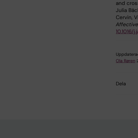
and cros
Julia Bäc
Cervin, V
Affectiv
10.1016/j
Uppdatera
Ola Røren
Dela