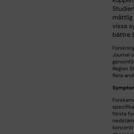
kopplin
Studien
måttlig
vissa s
bättre 
Forskning
Journal o
genomför
Region S
flera and
Symptomf
Forskarna
specifik
första f
nedstämd
koncentr