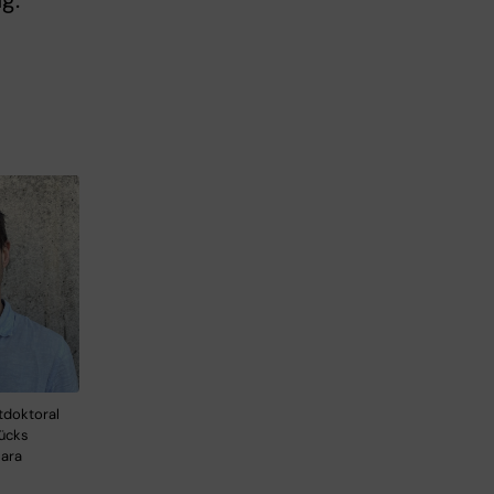
g.
l
tdoktoral
Rücks
Sara