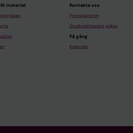
llt material
Kontakta oss
Vetenskap
Presstjänsten
arna
Studiedeltagare sökes
sation
På gång
et
Kalender