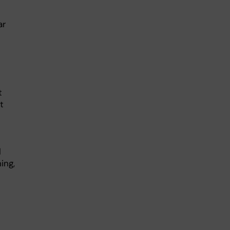
ar
t
t
l
ing,