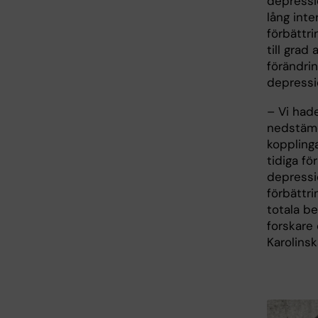
depressi
lång inte
förbättri
till gra
förändrin
depressi
– Vi had
nedstämd
kopplinga
tidiga fö
depressi
förbättr
totala b
forskare 
Karolinsk